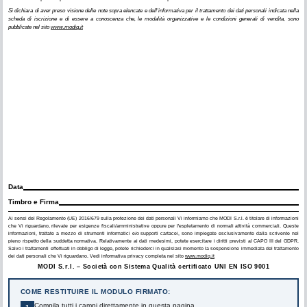
Si dichiara di aver preso visione delle note sopra elencate e dell'informativa per il trattamento dei dati personali indicata nella
scheda di iscrizione e di essere a conoscenza che, le modalità organizzative e le condizioni generali di vendita, sono
pubblicate nel sito
www.modiq.it
Data
Timbro e Firma
Ai sensi del Regolamento (UE) 2016/679 sulla protezione dei dati personali Vi informiamo che MODI S.r.l. è titolare di informazioni
che Vi riguardano, rilevate per esigenze fiscali/amministrative oppure per l'espletamento di normali attività commerciali. Queste
informazioni, trattate a mezzo di strumenti informatici e/o supporti cartacei, sono impiegate esclusivamente dalla scrivente nel
pieno rispetto della suddetta normativa. Relativamente ai dati medesimi, potete esercitare i diritti previsti al CAPO III del GDPR.
Salvo i trattamenti effettuati in obbligo di legge, potete richiederci in qualsiasi momento la sospensione immediata del trattamento
dei dati personali che Vi riguardano. Vedi informativa privacy completa nel sito
www.modiq.it
MODI S.r.l. – Società con Sistema Qualità certificato UNI EN ISO 9001
COME RESTITUIRE IL MODULO FIRMATO:
Compila tutti i campi direttamente in questa pagina