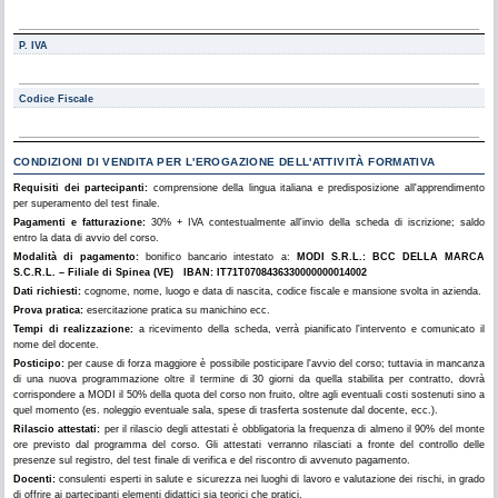
P. IVA
Codice Fiscale
CONDIZIONI DI VENDITA PER L'EROGAZIONE DELL'ATTIVITÀ FORMATIVA
Requisiti dei partecipanti:
comprensione della lingua italiana e predisposizione all'apprendimento
per superamento del test finale.
Pagamenti e fatturazione:
30% + IVA contestualmente all'invio della scheda di iscrizione; saldo
entro la data di avvio del corso.
Modalità di pagamento:
bonifico bancario intestato a:
MODI S.R.L.: BCC DELLA MARCA
S.C.R.L. – Filiale di Spinea (VE) IBAN: IT71T0708436330000000014002
Dati richiesti:
cognome, nome, luogo e data di nascita, codice fiscale e mansione svolta in azienda.
Prova pratica:
esercitazione pratica su manichino ecc.
Tempi di realizzazione:
a ricevimento della scheda, verrà pianificato l'intervento e comunicato il
nome del docente.
Posticipo:
per cause di forza maggiore è possibile posticipare l'avvio del corso; tuttavia in mancanza
di una nuova programmazione oltre il termine di 30 giorni da quella stabilita per contratto, dovrà
corrispondere a MODI il 50% della quota del corso non fruito, oltre agli eventuali costi sostenuti sino a
quel momento (es. noleggio eventuale sala, spese di trasferta sostenute dal docente, ecc.).
Rilascio attestati:
per il rilascio degli attestati è obbligatoria la frequenza di almeno il 90% del monte
ore previsto dal programma del corso. Gli attestati verranno rilasciati a fronte del controllo delle
presenze sul registro, del test finale di verifica e del riscontro di avvenuto pagamento.
Docenti:
consulenti esperti in salute e sicurezza nei luoghi di lavoro e valutazione dei rischi, in grado
di offrire ai partecipanti elementi didattici sia teorici che pratici.