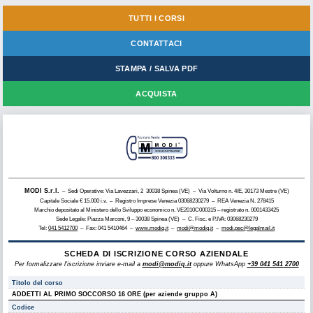
TUTTI I CORSI
CONTATTACI
STAMPA / SALVA PDF
ACQUISTA
MODI S.r.l.
– Sedi Operative: Via Lavezzari, 2 30038 Spinea (VE) – Via Volturno n. 4/E, 30173 Mestre (VE)
Capitale Sociale € 15.000 i.v. – Registro Imprese Venezia 03068230279 – REA Venezia N. 278415
Marchio depositato al Ministero dello Sviluppo economico n. VE2010C000315 – registrato n. 0001433425
Sede Legale: Piazza Marconi, 9 – 30038 Spinea (VE) – C. Fisc. e P.IVA: 03068230279
Tel:
041 5412700
– Fax: 041 5410464 –
www.modiq.it
–
modi@modiq.it
–
modi.pec@legalmail.it
SCHEDA DI ISCRIZIONE CORSO AZIENDALE
Per formalizzare l'iscrizione inviare e-mail a
modi@modiq.it
oppure WhatsApp
+39 041 541 2700
Titolo del corso
ADDETTI AL PRIMO SOCCORSO 16 ORE (per aziende gruppo A)
Codice