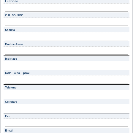
Funzione
C.U. SDI/PEC
Società
Codice Ateco
Indirizzo
CAP – città – prov.
Telefono
Cellulare
Fax
E-mail