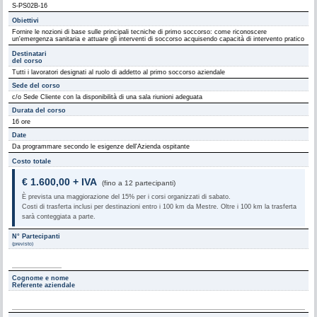
S-PS02B-16
Obiettivi
Fornire le nozioni di base sulle principali tecniche di primo soccorso: come riconoscere
un'emergenza sanitaria e attuare gli interventi di soccorso acquisendo capacità di intervento pratico
Destinatari
del corso
Tutti i lavoratori designati al ruolo di addetto al primo soccorso aziendale
Sede del corso
c/o Sede Cliente con la disponibilità di una sala riunioni adeguata
Durata del corso
16 ore
Date
Da programmare secondo le esigenze dell'Azienda ospitante
Costo totale
€ 1.600,00 + IVA
(fino a 12 partecipanti)
È prevista una maggiorazione del 15% per i corsi organizzati di sabato.
Costi di trasferta inclusi per destinazioni entro i 100 km da Mestre. Oltre i 100 km la trasferta
sarà conteggiata a parte.
N° Partecipanti
(previsto)
Cognome e nome
Referente aziendale