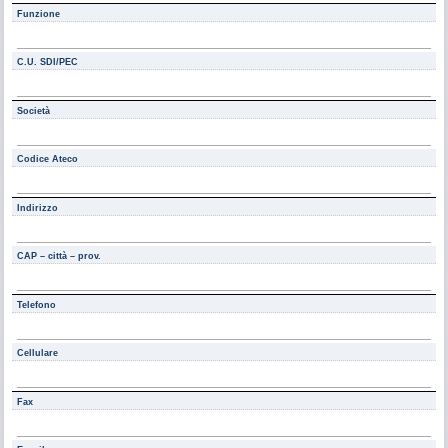
Funzione
C.U. SDI/PEC
Società
Codice Ateco
Indirizzo
CAP – città – prov.
Telefono
Cellulare
Fax