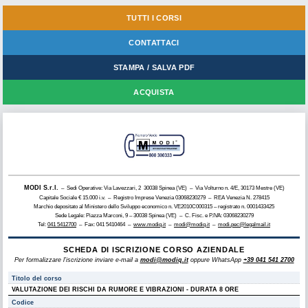
TUTTI I CORSI
CONTATTACI
STAMPA / SALVA PDF
ACQUISTA
MODI S.r.l.
– Sedi Operative: Via Lavezzari, 2 30038 Spinea (VE) – Via Volturno n. 4/E, 30173 Mestre (VE)
Capitale Sociale € 15.000 i.v. – Registro Imprese Venezia 03068230279 – REA Venezia N. 278415
Marchio depositato al Ministero dello Sviluppo economico n. VE2010C000315 – registrato n. 0001433425
Sede Legale: Piazza Marconi, 9 – 30038 Spinea (VE) – C. Fisc. e P.IVA: 03068230279
Tel:
041 5412700
– Fax: 041 5410464 –
www.modiq.it
–
modi@modiq.it
–
modi.pec@legalmail.it
SCHEDA DI ISCRIZIONE CORSO AZIENDALE
Per formalizzare l'iscrizione inviare e-mail a
modi@modiq.it
oppure WhatsApp
+39 041 541 2700
Titolo del corso
VALUTAZIONE DEI RISCHI DA RUMORE E VIBRAZIONI - DURATA 8 ORE
Codice