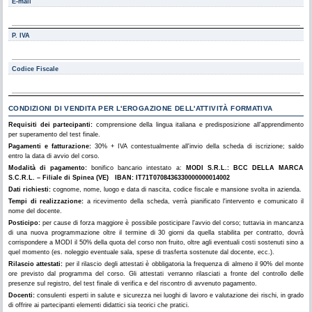
E-mail
P. IVA
Codice Fiscale
CONDIZIONI DI VENDITA PER L'EROGAZIONE DELL'ATTIVITÀ FORMATIVA
Requisiti dei partecipanti:
comprensione della lingua italiana e predisposizione all'apprendimento
per superamento del test finale.
Pagamenti e fatturazione:
30% + IVA contestualmente all'invio della scheda di iscrizione; saldo
entro la data di avvio del corso.
Modalità di pagamento:
bonifico bancario intestato a:
MODI S.R.L.: BCC DELLA MARCA
S.C.R.L. – Filiale di Spinea (VE) IBAN: IT71T0708436330000000014002
Dati richiesti:
cognome, nome, luogo e data di nascita, codice fiscale e mansione svolta in azienda.
Tempi di realizzazione:
a ricevimento della scheda, verrà pianificato l'intervento e comunicato il
nome del docente.
Posticipo:
per cause di forza maggiore è possibile posticipare l'avvio del corso; tuttavia in mancanza
di una nuova programmazione oltre il termine di 30 giorni da quella stabilita per contratto, dovrà
corrispondere a MODI il 50% della quota del corso non fruito, oltre agli eventuali costi sostenuti sino a
quel momento (es. noleggio eventuale sala, spese di trasferta sostenute dal docente, ecc.).
Rilascio attestati:
per il rilascio degli attestati è obbligatoria la frequenza di almeno il 90% del monte
ore previsto dal programma del corso. Gli attestati verranno rilasciati a fronte del controllo delle
presenze sul registro, del test finale di verifica e del riscontro di avvenuto pagamento.
Docenti:
consulenti esperti in salute e sicurezza nei luoghi di lavoro e valutazione dei rischi, in grado
di offrire ai partecipanti elementi didattici sia teorici che pratici.