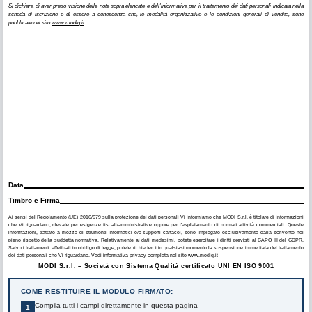
Si dichiara di aver preso visione delle note sopra elencate e dell'informativa per il trattamento dei dati personali indicata nella
scheda di iscrizione e di essere a conoscenza che, le modalità organizzative e le condizioni generali di vendita, sono
pubblicate nel sito
www.modiq.it
Data
Timbro e Firma
Ai sensi del Regolamento (UE) 2016/679 sulla protezione dei dati personali Vi informiamo che MODI S.r.l. è titolare di informazioni
che Vi riguardano, rilevate per esigenze fiscali/amministrative oppure per l'espletamento di normali attività commerciali. Queste
informazioni, trattate a mezzo di strumenti informatici e/o supporti cartacei, sono impiegate esclusivamente dalla scrivente nel
pieno rispetto della suddetta normativa. Relativamente ai dati medesimi, potete esercitare i diritti previsti al CAPO III del GDPR.
Salvo i trattamenti effettuati in obbligo di legge, potete richiederci in qualsiasi momento la sospensione immediata del trattamento
dei dati personali che Vi riguardano. Vedi informativa privacy completa nel sito
www.modiq.it
MODI S.r.l. – Società con Sistema Qualità certificato UNI EN ISO 9001
COME RESTITUIRE IL MODULO FIRMATO:
Compila tutti i campi direttamente in questa pagina
1