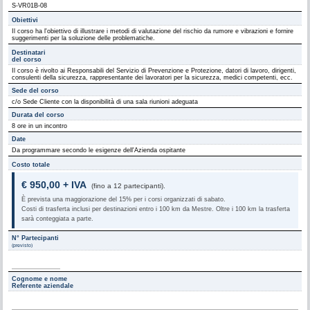
S-VR01B-08
Obiettivi
Il corso ha l'obiettivo di illustrare i metodi di valutazione del rischio da rumore e vibrazioni e fornire
suggerimenti per la soluzione delle problematiche.
Destinatari
del corso
Il corso è rivolto ai Responsabili del Servizio di Prevenzione e Protezione, datori di lavoro, dirigenti,
consulenti della sicurezza, rappresentante dei lavoratori per la sicurezza, medici competenti, ecc.
Sede del corso
c/o Sede Cliente con la disponibilità di una sala riunioni adeguata
Durata del corso
8 ore in un incontro
Date
Da programmare secondo le esigenze dell'Azienda ospitante
Costo totale
€ 950,00 + IVA
(fino a 12 partecipanti).
È prevista una maggiorazione del 15% per i corsi organizzati di sabato.
Costi di trasferta inclusi per destinazioni entro i 100 km da Mestre. Oltre i 100 km la trasferta
sarà conteggiata a parte.
N° Partecipanti
(previsto)
Cognome e nome
Referente aziendale