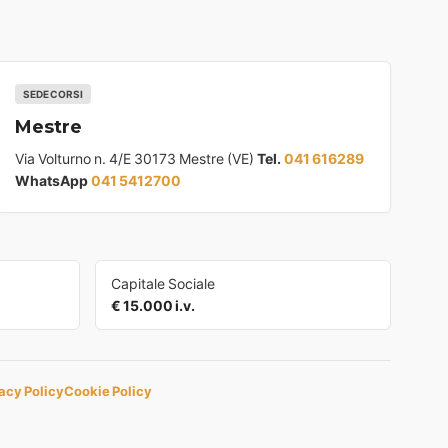
SEDE CORSI
Mestre
Via Volturno n. 4/E 30173 Mestre (VE)
Tel.
041 616289
WhatsApp
041 5412700
Capitale Sociale
€ 15.000 i.v.
acy Policy
Cookie Policy