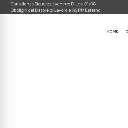
Consulenza Sicurezza Veneto: D.Lgs. 81/08
Home
Obblighi del Datore di Lavoro e RSPP Esterno
Consulenze per
HOME
C
Chi Siamo
Corsi
Contattaci
Questionario
Blog e Info
FAQ