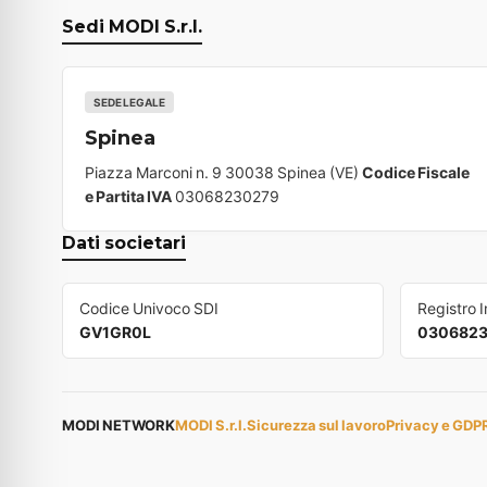
Sedi MODI S.r.l.
SEDE LEGALE
Spinea
Piazza Marconi n. 9 30038 Spinea (VE)
Codice Fiscale
e Partita IVA
03068230279
Dati societari
Codice Univoco SDI
Registro 
GV1GR0L
030682
MODI NETWORK
MODI S.r.l.
Sicurezza sul lavoro
Privacy e GDP