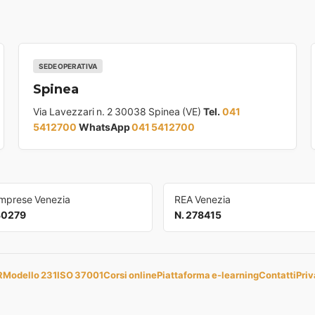
SEDE OPERATIVA
Spinea
Via Lavezzari n. 2 30038 Spinea (VE)
Tel.
041
5412700
WhatsApp
041 5412700
Imprese Venezia
REA Venezia
30279
N. 278415
R
Modello 231
ISO 37001
Corsi online
Piattaforma e-learning
Contatti
Priv