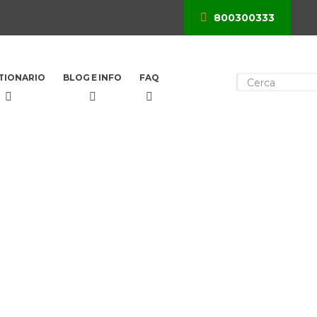
800300333
×
TIONARIO
BLOG E INFO
FAQ