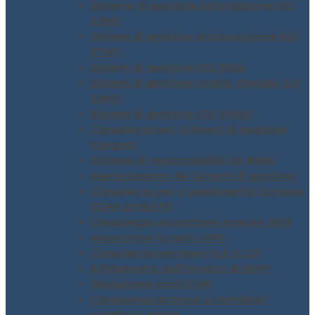
Sistema di gestione informazione ISO
27001
Sistemi di gestione anticorruzione ISO
37001
Sistemi di gestione ISO 3834
Sistemi di gestione rischio stradale ISO
39001
Sistemi di gestione ISO 45001
Consulenza per i Sistemi di gestione
integrati
Sistema di responsabilità SA 8000
Mantenimento dei Sistemi di gestione
Consulenza per il regolamento Europeo
GDPR 2016/679
Consulenza assunzione incarico ODV
Assunzione incarico DPO
Consulenza per piano H.A.C.C.P.
Affidamento dell’incarico di RSPP
Valutazione rischi DVR
Consulenza accesso a contributi