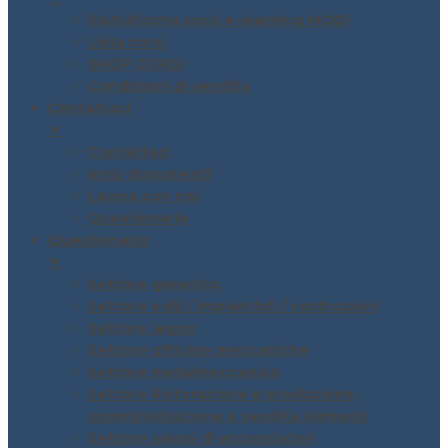
Piattaforma corsi e-learning MODI
Lista corsi
SHOP CORSI
Condizioni di vendita
Contattaci
▼
Contattaci
Invio documenti
Lavora con noi
Questionario
Questionario
▼
Settore generico
Settore edili / impiantisti / costruzioni
Settore legno
Settore officine meccaniche
Settore metalmeccanico
Settore Ristorazione e produzione,
somministrazione e vendita Alimenti
Settore saloni di acconciatori