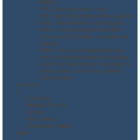
DUVRI
DVR – Valutazione dei rischi
PEE – Piano di Emergenza Evacuazione
POS – Piano Operativo di Sicurezza
RLST – Rappresentante Lavoratori
Sicurezza Territoriale – supporto alla
nomina
RSPP – Incarico di Responsabile del
Servizio di Prevenzione e Protezione
Analisi tecnica gratuita: sopralluogo in
sede e parere preliminare tramite
Questionario
Chi Siamo
▼
Chi Siamo
MODINETWORK
Clienti
Dove siamo
Recensioni Clienti
Corsi
▼