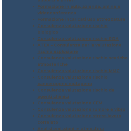
pubblici e privati
Formazione in aula, azienda, online e
videoconferenza
Formazione incaricati uso attrezzature
Consulenza valutazione rischio
biologico
Consulenza valutazione rischio ROA
ATEX – Consulenza per la valutazione
rischio esplosione
Consulenza valutazione rischio scariche
atmosferiche
Consulenza valutazione rischio MMC
Consulenza valutazione rischio
cancerogeno mutageno
Consulenza valutazione rischio da
agenti chimici
Consulenza valutazione CEM
Consulenza valutazione rumore e vibro
Consulenza valutazione stress lavoro
correlato
Analisi emissioni in atmosfera