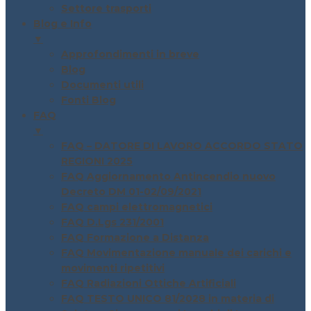
Settore trasporti
Blog e Info
▼
Approfondimenti in breve
Blog
Documenti utili
Fonti Blog
FAQ
▼
FAQ – DATORE DI LAVORO ACCORDO STATO
REGIONI 2025
FAQ Aggiornamento Antincendio nuovo
Decreto DM 01-02/09/2021
FAQ campi elettromagnetici
FAQ D.Lgs 231/2001
FAQ Formazione a Distanza
FAQ Movimentazione manuale dei carichi e
movimenti ripetitivi
FAQ Radiazioni Ottiche Artificiali
FAQ TESTO UNICO 81/2028 in materia di