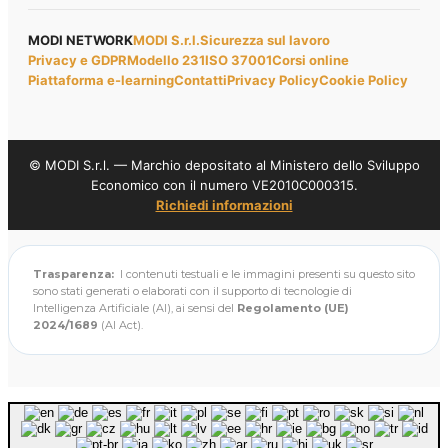
MODI NETWORK
MODI S.r.l.
Sicurezza sul lavoro
Privacy e GDPR
Modello 231
ISO 37001
Corsi online
Piattaforma e-learning
Contatti
Privacy Policy
Cookie Policy
© MODI S.r.l. — Marchio depositato al Ministero dello Sviluppo
Economico con il numero VE2010C000315.
Richiedi informazioni
Trasparenza:
I contenuti testuali e le immagini presenti su questo sito
sono stati generati o elaborati con il supporto di tecnologie di
Intelligenza Artificiale (AI), ai sensi del
Regolamento (UE)
2024/1689
(AI Act).