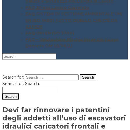
Salute e Sicurezza nei Luoghi di Lavoro
FAQ Stress Lavoro Correlato
FAQ SISTEMI DI GESTIONE AMBIENTALE UNI
EN ISO 14001 TUTTO QUELLO CHE C’È DA
SAPERE
FAQ UNI EN ISO 37001
FAQ – Valutazione Rischio incendio nuovo
Decreto DM 03/06/21
Search for:
Search for:
Search:
Devi far rinnovare i patentini
degli addetti all’uso di escavatori
idraulici caricatori frontali e