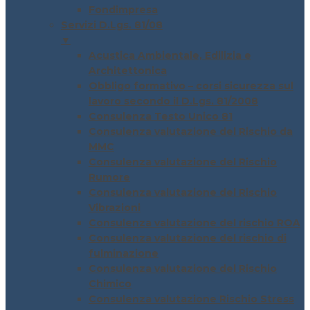
Fondimpresa
Servizi D.Lgs. 81/08
▼
Acustica Ambientale, Edilizia e
Architettonica
Obbligo formativo – corsi sicurezza sul
lavoro secondo il D.Lgs. 81/2008
Consulenza Testo Unico 81
Consulenza valutazione del Rischio da
MMC
Consulenza valutazione del Rischio
Rumore
Consulenza valutazione del Rischio
Vibrazioni
Consulenza valutazione del rischio ROA
Consulenza valutazione del rischio di
fulminazione
Consulenza valutazione del Rischio
Chimico
Consulenza valutazione Rischio Stress