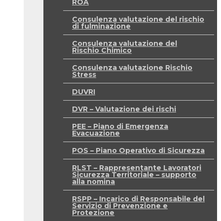
ROA
Consulenza valutazione del rischio
di fulminazione
Consulenza valutazione del
Rischio Chimico
Consulenza valutazione Rischio
Stress
DUVRI
DVR – Valutazione dei rischi
PEE – Piano di Emergenza
Evacuazione
POS – Piano Operativo di Sicurezza
RLST – Rappresentante Lavoratori
Sicurezza Territoriale – supporto
alla nomina
RSPP – Incarico di Responsabile del
Servizio di Prevenzione e
Protezione