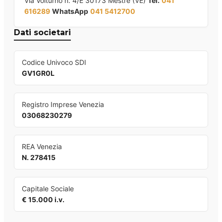
Via Volturno n. 4/E 30173 Mestre (VE)
Tel.
041
616289
WhatsApp
041 5412700
Dati societari
Codice Univoco SDI
GV1GR0L
Registro Imprese Venezia
03068230279
REA Venezia
N. 278415
Capitale Sociale
€ 15.000 i.v.