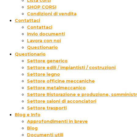
Lista corsi
SHOP CORSI
Condizioni di vendita
Contattaci
Contattaci
Invio documenti
Lavora con noi
Questionario
Questionario
Settore generico
Settore edili / impiantisti / costruzioni
Settore legno
Settore officine meccaniche
Settore metalmeccanico
Settore Ristorazione e produzione, somministr
Settore saloni di acconciatori
Settore trasporti
Blog e Info
Approfondimenti in breve
Blog
Documenti utili