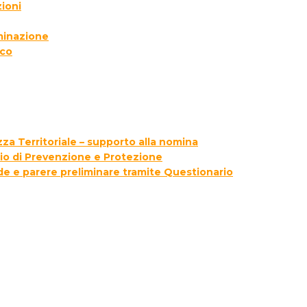
ioni
lminazione
ico
za Territoriale – supporto alla nomina
zio di Prevenzione e Protezione
ede e parere preliminare tramite Questionario