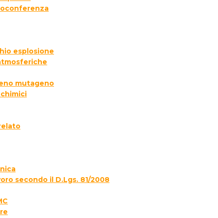
deoconferenza
chio esplosione
 atmosferiche
ogeno mutageno
 chimici
relato
onica
voro secondo il D.Lgs. 81/2008
MC
re