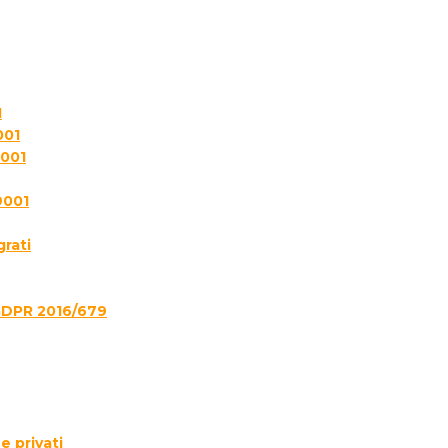
1
001
7001
9001
grati
GDPR 2016/679
e privati