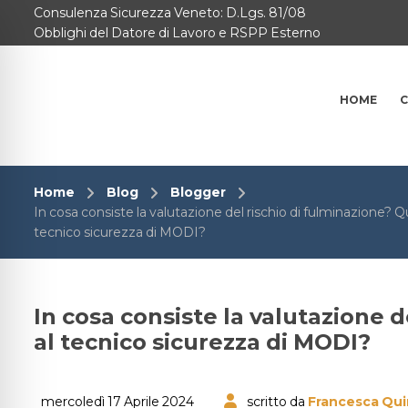
Consulenza Sicurezza Veneto: D.Lgs. 81/08
Home
Obblighi del Datore di Lavoro e RSPP Esterno
Consulenze per
HOME
C
Chi Siamo
Corsi
Home
Blog
Blogger
Contattaci
In cosa consiste la valutazione del rischio di fulminazione? Q
tecnico sicurezza di MODI?
Questionario
Blog e Info
In cosa consiste la valutazione 
al tecnico sicurezza di MODI?
FAQ
mercoledì 17 Aprile 2024
scritto da
Francesca Qui