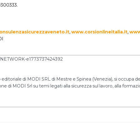
00300333.
nsulenzasicurezzaveneto.it
,
www.corsionlineitalia.it
,
www
DI
editoriale di MODI SRL di Mestre e Spinea (Venezia), si occupa dell
ne di MODI Srl su temi legati alla sicurezza sul lavoro, alla formazio