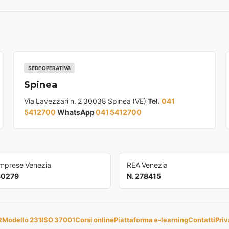
SEDE OPERATIVA
Spinea
Via Lavezzari n. 2 30038 Spinea (VE)
Tel.
041
5412700
WhatsApp
041 5412700
Imprese Venezia
REA Venezia
30279
N. 278415
R
Modello 231
ISO 37001
Corsi online
Piattaforma e-learning
Contatti
Priv