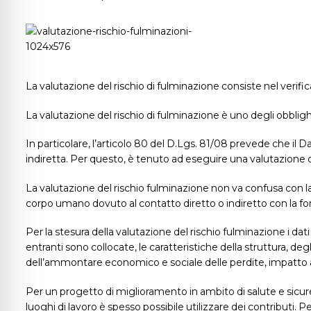
La valutazione del rischio di fulminazione consiste nel verific
La valutazione del rischio di fulminazione è uno degli obblighi
In particolare, l’articolo 80 del D.Lgs. 81/08 prevede che il D
indiretta. Per questo, è tenuto ad eseguire una valutazione d
La valutazione del rischio fulminazione non va confusa con l
corpo umano dovuto al contatto diretto o indiretto con la fo
Per la stesura della valutazione del rischio fulminazione i
dati
entranti sono collocate, le caratteristiche della struttura, degl
dell’ammontare economico e sociale delle perdite, impatto am
Per un progetto di miglioramento in ambito di salute e sicur
luoghi di lavoro è spesso possibile utilizzare dei contributi. P