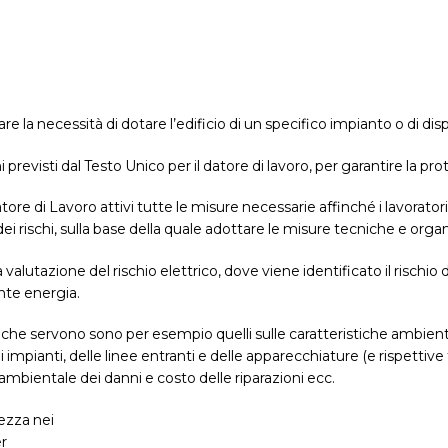
are la necessità di dotare l’edificio di un specifico impianto o di di
 previsti dal Testo Unico per il datore di lavoro, per garantire la p
atore di Lavoro attivi tutte le misure necessarie affinché i lavorator
ei rischi, sulla base della quale adottare le misure tecniche e orga
a
valutazione del rischio elettrico
, dove viene identificato il rischio d
nte energia.
 che servono sono per esempio quelli sulle caratteristiche ambiental
i impianti, delle linee entranti e delle apparecchiature (e rispettive
bientale dei danni e costo delle riparazioni ecc.
ezza nei
er