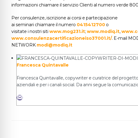
informazioni chiamare il servizio Clienti al numero verde 8
Per consulenze, iscrizione ai corsi e partecipazione
ai seminari chiamare il numero
0415412700
o
visitate i nostri siti
www.mog231.it
;
www.modiq.it
,
www.co
www.consulenzacertificazioneiso37001.it/
. E-mail MO
NETWORK
modi@modiq.it
Francesca Quintavalle
Francesca Quintavalle, copywriter e curatrice del progetto 
aziendali e per i canali social. Da anni segue la comunicazio