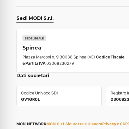
Sedi MODI S.r.l.
SEDE LEGALE
Spinea
Piazza Marconi n. 9 30038 Spinea (VE)
Codice Fiscale
e Partita IVA
03068230279
Dati societari
Codice Univoco SDI
Registro 
GV1GR0L
030682
MODI NETWORK
MODI S.r.l.
Sicurezza sul lavoro
Privacy e GDP