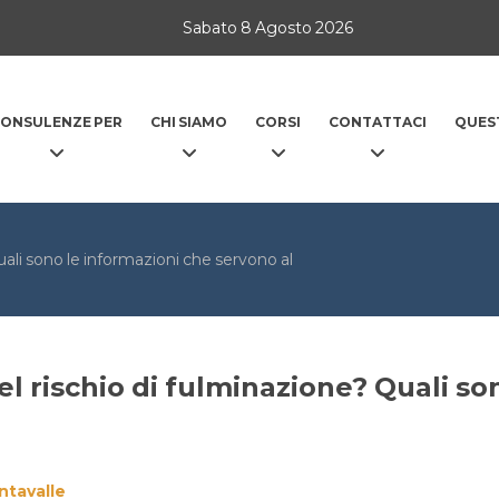
Sabato 8 Agosto 2026
ONSULENZE PER
CHI SIAMO
CORSI
CONTATTACI
QUES
uali sono le informazioni che servono al
del rischio di fulminazione? Quali s
ntavalle