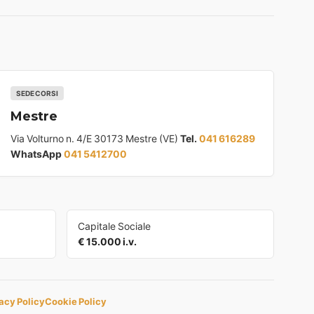
SEDE CORSI
Mestre
Via Volturno n. 4/E 30173 Mestre (VE)
Tel.
041 616289
WhatsApp
041 5412700
Capitale Sociale
€ 15.000 i.v.
acy Policy
Cookie Policy