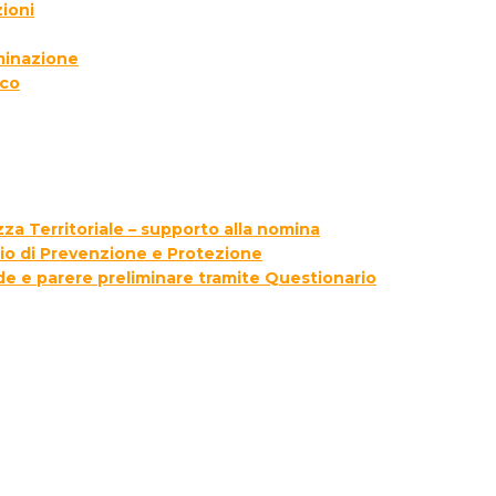
ioni
lminazione
ico
za Territoriale – supporto alla nomina
zio di Prevenzione e Protezione
ede e parere preliminare tramite Questionario