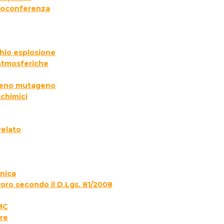
deoconferenza
chio esplosione
 atmosferiche
ogeno mutageno
 chimici
relato
onica
voro secondo il D.Lgs. 81/2008
MC
re