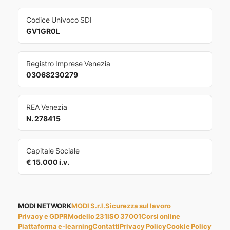
Codice Univoco SDI
GV1GR0L
Registro Imprese Venezia
03068230279
REA Venezia
N. 278415
Capitale Sociale
€ 15.000 i.v.
MODI NETWORK
MODI S.r.l.
Sicurezza sul lavoro
Privacy e GDPR
Modello 231
ISO 37001
Corsi online
Piattaforma e-learning
Contatti
Privacy Policy
Cookie Policy