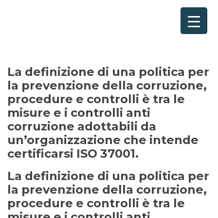
Home
Consulenze per
Chi Siamo
La definizione di una politica per
la prevenzione della corruzione,
Corsi
procedure e controlli è tra le
Contattaci
misure e i controlli anti
corruzione adottabili da
Questionario
un’organizzazione che intende
certificarsi ISO 37001.
Blog e Info
La definizione di una politica per
FAQ
la prevenzione della corruzione,
procedure e controlli è tra le
misure e i controlli anti