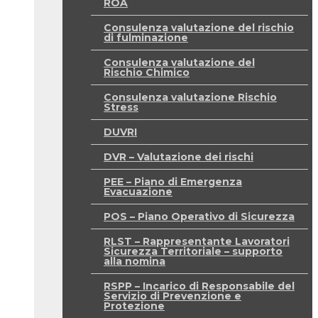
ROA
Consulenza valutazione del rischio
di fulminazione
Consulenza valutazione del
Rischio Chimico
Consulenza valutazione Rischio
Stress
DUVRI
DVR – Valutazione dei rischi
PEE – Piano di Emergenza
Evacuazione
POS – Piano Operativo di Sicurezza
RLST – Rappresentante Lavoratori
Sicurezza Territoriale – supporto
alla nomina
RSPP – Incarico di Responsabile del
Servizio di Prevenzione e
Protezione