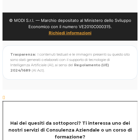
© MODI S.r.l. — Marchio depositato al Ministero dello Sviluppo
Economico con il numero VE2010C000315.
Richiedi informazioni
Trasparenza:
I contenuti testuali e le immagini presenti su questo sito
sono stati generati o elaborati con il supporto di tecnologie di
Intelligenza Artificiale (AI), ai sensi del
Regolamento (UE)
2024/1689
(AI Act).
Hai dei quesiti da sottoporci? Ti interessa uno dei
nostri servizi di
Consulenza Aziendale o un corso di
formazione?