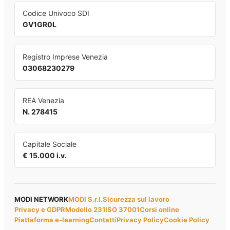
Codice Univoco SDI
GV1GR0L
Registro Imprese Venezia
03068230279
REA Venezia
N. 278415
Capitale Sociale
€ 15.000 i.v.
MODI NETWORK
MODI S.r.l.
Sicurezza sul lavoro
Privacy e GDPR
Modello 231
ISO 37001
Corsi online
Piattaforma e-learning
Contatti
Privacy Policy
Cookie Policy