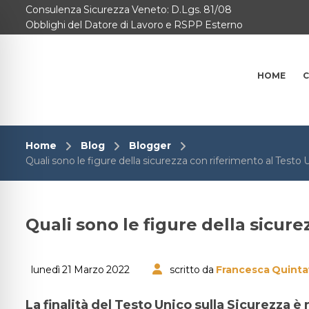
Consulenza Sicurezza Veneto: D.Lgs. 81/08
Home
Obblighi del Datore di Lavoro e RSPP Esterno
Consulenze per
HOME
C
Chi Siamo
Corsi
Home
Blog
Blogger
Contattaci
Quali sono le figure della sicurezza con riferimento al Testo
Questionario
Quali sono le figure della sicure
Blog e Info
FAQ
lunedì 21 Marzo 2022
scritto da
Francesca Quinta
La finalità del Testo Unico sulla Sicurezza è 