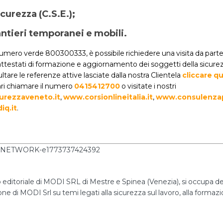
curezza (C.S.E.);
antieri temporanei e mobili.
 numero verde 800300333, è possibile richiedere una visita da par
attestati di formazione e aggiornamento dei soggetti della sicure
tare le referenze attive lasciate dalla nostra Clientela
cliccare qu
nari chiamare il numero
0415412700
o visitate i nostri
urezzaveneto.it
,
www.corsionlineitalia.it
,
www.consulenzap
q.it
.
editoriale di MODI SRL di Mestre e Spinea (Venezia), si occupa dell
ne di MODI Srl su temi legati alla sicurezza sul lavoro, alla formazio