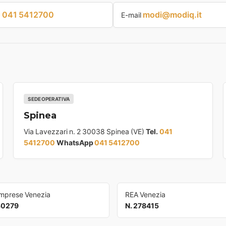
041 5412700
modi@modiq.it
p
E-mail
SEDE OPERATIVA
Spinea
Via Lavezzari n. 2 30038 Spinea (VE)
Tel.
041
5412700
WhatsApp
041 5412700
Imprese Venezia
REA Venezia
30279
N. 278415