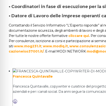
• Coordinatori in fase di esecuzione per la si
• Datore di Lavoro delle imprese operanti c
Contattando il Servizio Informativo “L’Esperto risponde” al
documentazione sicurezza, degli ambienti di lavoro e degli 
Per tutte le nostre offerte formative
cliccare qui.
Per consul
Per consulenze, iscrizione ai corsi e partecipazione ai semi
siti
www.mog231.it
;
www.modiq.it
,
www.consulenzasic
cazioneiso37001.it/
. E-mail MODI NETWORK
modi@modi
Francesca Quintavalle
Francesca Quintavalle, copywriter e curatrice del progetto 
aziendali e per i canali social. Da anni segue la comunicazio