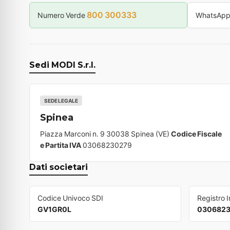
800 300333
Numero Verde
WhatsAp
Sedi MODI S.r.l.
SEDE LEGALE
Spinea
Piazza Marconi n. 9 30038 Spinea (VE)
Codice Fiscale
e Partita IVA
03068230279
Dati societari
Codice Univoco SDI
Registro 
GV1GR0L
030682