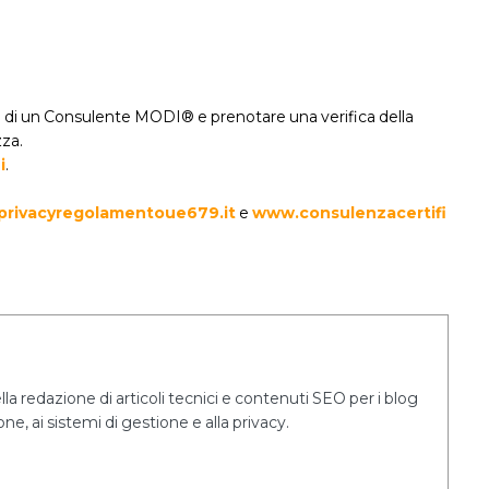
te di un Consulente MODI® e prenotare una verifica della
zza.
i
.
rivacyregolamentoue679.it
e
www.consulenzacertifi
a redazione di articoli tecnici e contenuti SEO per i blog
ne, ai sistemi di gestione e alla privacy.