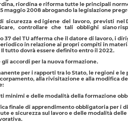
ordina, riordina e riforma tutte le principali norm
 il 15 maggio 2008 abrogando la legislazione preg
sicurezza ed igiene del lavoro, previsti nel D.
ficare, controllare che tali obblighi siano risp
o 37 del TU afferma che il datore di lavoro, i di
iodico in relazione ai propri compiti in materia
l tutto dovrà essere definito entro il 2022.
 gli accordi per la nuova formazione.
nente per i rapporti tra lo Stato, le regioni e 
orpamento, alla rivisitazione e alla modifica de
e:
uti minimi e delle modalità della formazione obbl
ica finale di apprendimento obbligatoria per i dis
te e sicurezza sul lavoro e delle modalità delle 
vorativa.