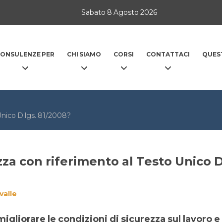
Sabato 8 Agosto 2026
ONSULENZE PER
CHI SIAMO
CORSI
CONTATTACI
QUES
 Unico D.lgs. 81/2008?
zza con riferimento al Testo Unico D
valle
migliorare le condizioni di sicurezza sul lavoro e