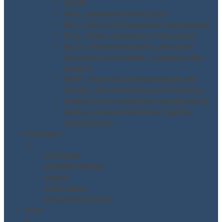
DUVRI
DVR – Valutazione dei rischi
PEE – Piano di Emergenza Evacuazione
POS – Piano Operativo di Sicurezza
RLST – Rappresentante Lavoratori
Sicurezza Territoriale – supporto alla
nomina
RSPP – Incarico di Responsabile del
Servizio di Prevenzione e Protezione
Analisi tecnica gratuita: sopralluogo in
sede e parere preliminare tramite
Questionario
Chi Siamo
▼
Chi Siamo
MODINETWORK
Clienti
Dove siamo
Recensioni Clienti
Corsi
▼