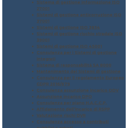
Sistema di gestione informazione ISO
27001
Sistemi di gestione anticorruzione ISO
37001
Sistemi di gestione ISO 3834
Sistemi di gestione rischio stradale ISO
39001
Sistemi di gestione ISO 45001
Consulenza per i Sistemi di gestione
integrati
Sistema di responsabilità SA 8000
Mantenimento dei Sistemi di gestione
Consulenza per il regolamento Europeo
GDPR 2016/679
Consulenza assunzione incarico ODV
Assunzione incarico DPO
Consulenza per piano H.A.C.C.P.
Affidamento dell’incarico di RSPP
Valutazione rischi DVR
Consulenza accesso a contributi