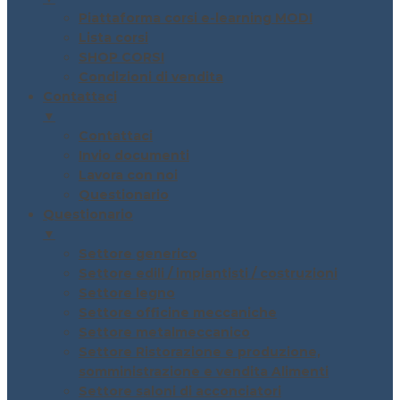
Piattaforma corsi e-learning MODI
Lista corsi
SHOP CORSI
Condizioni di vendita
Contattaci
▼
Contattaci
Invio documenti
Lavora con noi
Questionario
Questionario
▼
Settore generico
Settore edili / impiantisti / costruzioni
Settore legno
Settore officine meccaniche
Settore metalmeccanico
Settore Ristorazione e produzione,
somministrazione e vendita Alimenti
Settore saloni di acconciatori