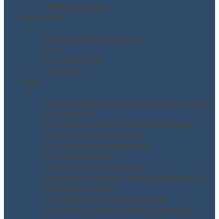
Settore trasporti
Blog e Info
▼
Approfondimenti in breve
Blog
Documenti utili
Fonti Blog
FAQ
▼
FAQ – DATORE DI LAVORO ACCORDO STATO
REGIONI 2025
FAQ Aggiornamento Antincendio nuovo
Decreto DM 01-02/09/2021
FAQ campi elettromagnetici
FAQ D.Lgs 231/2001
FAQ Formazione a Distanza
FAQ Movimentazione manuale dei carichi e
movimenti ripetitivi
FAQ Radiazioni Ottiche Artificiali
FAQ TESTO UNICO 81/2028 in materia di