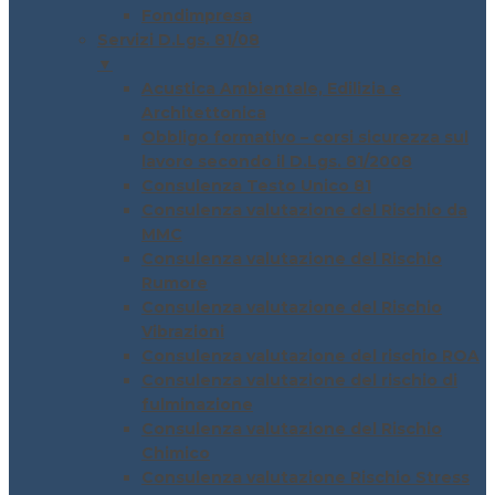
Fondimpresa
Servizi D.Lgs. 81/08
▼
Acustica Ambientale, Edilizia e
Architettonica
Obbligo formativo – corsi sicurezza sul
lavoro secondo il D.Lgs. 81/2008
Consulenza Testo Unico 81
Consulenza valutazione del Rischio da
MMC
Consulenza valutazione del Rischio
Rumore
Consulenza valutazione del Rischio
Vibrazioni
Consulenza valutazione del rischio ROA
Consulenza valutazione del rischio di
fulminazione
Consulenza valutazione del Rischio
Chimico
Consulenza valutazione Rischio Stress