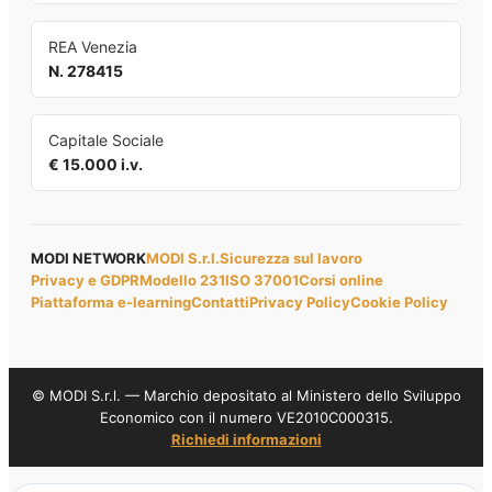
REA Venezia
N. 278415
Capitale Sociale
€ 15.000 i.v.
MODI NETWORK
MODI S.r.l.
Sicurezza sul lavoro
Privacy e GDPR
Modello 231
ISO 37001
Corsi online
Piattaforma e-learning
Contatti
Privacy Policy
Cookie Policy
© MODI S.r.l. — Marchio depositato al Ministero dello Sviluppo
Economico con il numero VE2010C000315.
Richiedi informazioni