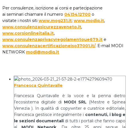
Per consulenze, iscrizione ai corsi e partecipazione
ai seminari chiamare il numero
0415412700
o
visitate i nostri siti
www.mog231.it
;
www.modiq.it
,
www.consulenzasicurezzaveneto.it
,
www.corsionlineitalia.it
,
www.consulenzaprivacyregolamentoue679.it
e
www.consulenzacertificazioneiso37001.it/
. E-mail MODI
NETWORK
modi@modiq.it
Francesca Quintavalle
Francesca Quintavalle è la voce e la penna dietro
l’ecosistema digitale di
MODI SRL
(Mestre e Spinea
Venezia ). In qualità di copywriter e curatrice editoriale,
Francesca gestisce integralmente i
contenuti, i blog e
le sezioni documentali
di tutti i portali che fanno capo
al
MODI Network
. Da oltre 25 anni segue la