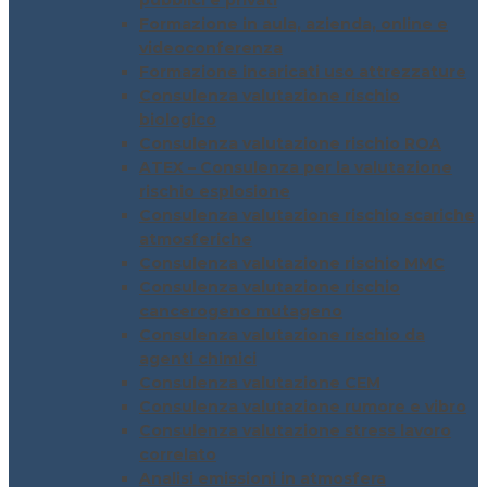
pubblici e privati
Formazione in aula, azienda, online e
videoconferenza
Formazione incaricati uso attrezzature
Consulenza valutazione rischio
biologico
Consulenza valutazione rischio ROA
ATEX – Consulenza per la valutazione
rischio esplosione
Consulenza valutazione rischio scariche
atmosferiche
Consulenza valutazione rischio MMC
Consulenza valutazione rischio
cancerogeno mutageno
Consulenza valutazione rischio da
agenti chimici
Consulenza valutazione CEM
Consulenza valutazione rumore e vibro
Consulenza valutazione stress lavoro
correlato
Analisi emissioni in atmosfera