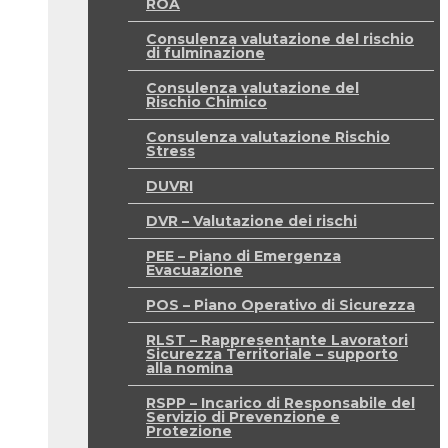
ROA
Consulenza valutazione del rischio
di fulminazione
Consulenza valutazione del
Rischio Chimico
Consulenza valutazione Rischio
Stress
DUVRI
DVR – Valutazione dei rischi
PEE – Piano di Emergenza
Evacuazione
POS – Piano Operativo di Sicurezza
RLST – Rappresentante Lavoratori
Sicurezza Territoriale – supporto
alla nomina
RSPP – Incarico di Responsabile del
Servizio di Prevenzione e
Protezione