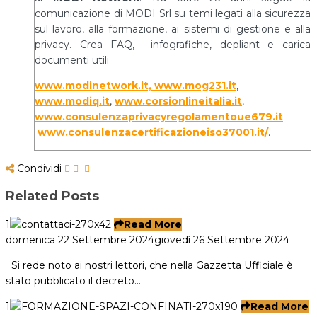
comunicazione di MODI Srl su temi legati alla sicurezza
sul lavoro, alla formazione, ai sistemi di gestione e alla
privacy. Crea FAQ, infografiche, depliant e carica
documenti utili
www.modinetwork.it, www.mog231.it
,
www.modiq.it
,
www.corsionlineitalia.it
,
www.consulenzaprivacyregolamentoue679.it
www.consulenzacertificazioneiso37001.it/
.
Condividi
Related Posts
1
Read More
domenica 22 Settembre 2024
giovedì 26 Settembre 2024
Si rede noto ai nostri lettori, che nella Gazzetta Ufficiale è
stato pubblicato il decreto…
1
Read More