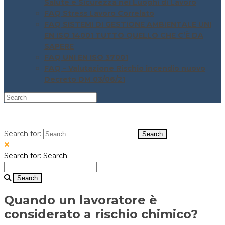
Salute e Sicurezza nei Luoghi di Lavoro
FAQ Stress Lavoro Correlato
FAQ SISTEMI DI GESTIONE AMBIENTALE UNI
EN ISO 14001 TUTTO QUELLO CHE C’È DA
SAPERE
FAQ UNI EN ISO 37001
FAQ – Valutazione Rischio incendio nuovo
Decreto DM 03/06/21
Search for:
Search for:
Search:
Quando un lavoratore è
considerato a rischio chimico?