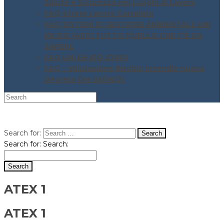
Salute e Sicurezza nei Luoghi di Lavoro
FAQ Stress Lavoro Correlato
FAQ SISTEMI DI GESTIONE AMBIENTALE UNI
EN ISO 14001 TUTTO QUELLO CHE C’È DA
SAPERE
FAQ UNI EN ISO 37001
FAQ – Valutazione Rischio incendio nuovo
Decreto DM 03/06/21
Search for:
Search for:
Search:
ATEX 1
ATEX 1