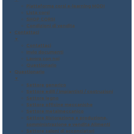
Piattaforma corsi e-learning MODI
Lista corsi
SHOP CORSI
Condizioni di vendita
Contattaci
▼
Contattaci
Invio documenti
Lavora con noi
Questionario
Questionario
▼
Settore generico
Settore edili / impiantisti / costruzioni
Settore legno
Settore officine meccaniche
Settore metalmeccanico
Settore Ristorazione e produzione,
somministrazione e vendita Alimenti
Settore saloni di acconciatori