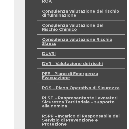
ROA
Consulenza valutazione del rischio
di fulminazione
Consulenza valutazione del
Rischio Chimico
Consulenza valutazione Rischio
Stress
DUVRI
DVR – Valutazione dei rischi
PEE – Piano di Emergenza
Evacuazione
POS – Piano Operativo di Sicurezza
RLST – Rappresentante Lavoratori
Sicurezza Territoriale – supporto
alla nomina
RSPP – Incarico di Responsabile del
Servizio di Prevenzione e
Protezione