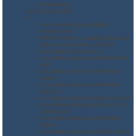
Fondimpresa
Servizi D.Lgs. 81/08
▼
Acustica Ambientale, Edilizia e
Architettonica
Obbligo formativo – corsi sicurezza sul
lavoro secondo il D.Lgs. 81/2008
Consulenza Testo Unico 81
Consulenza valutazione del Rischio da
MMC
Consulenza valutazione del Rischio
Rumore
Consulenza valutazione del Rischio
Vibrazioni
Consulenza valutazione del rischio ROA
Consulenza valutazione del rischio di
fulminazione
Consulenza valutazione del Rischio
Chimico
Consulenza valutazione Rischio Stress