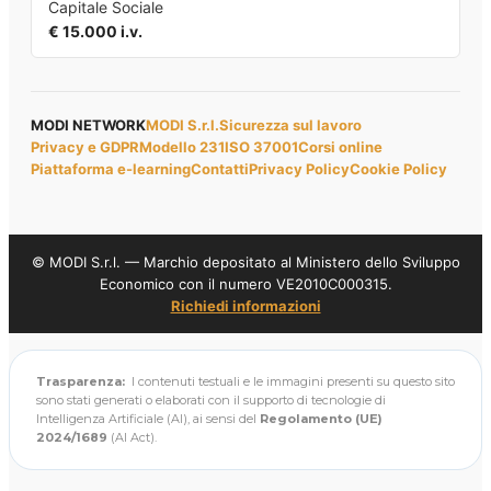
Capitale Sociale
€ 15.000 i.v.
MODI NETWORK
MODI S.r.l.
Sicurezza sul lavoro
Privacy e GDPR
Modello 231
ISO 37001
Corsi online
Piattaforma e-learning
Contatti
Privacy Policy
Cookie Policy
© MODI S.r.l. — Marchio depositato al Ministero dello Sviluppo
Economico con il numero VE2010C000315.
Richiedi informazioni
Trasparenza:
I contenuti testuali e le immagini presenti su questo sito
sono stati generati o elaborati con il supporto di tecnologie di
Intelligenza Artificiale (AI), ai sensi del
Regolamento (UE)
2024/1689
(AI Act).