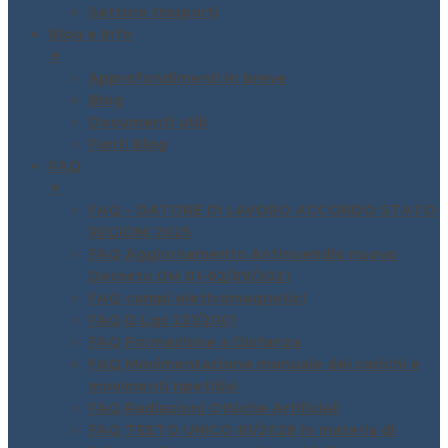
Settore trasporti
Blog e Info
▼
Approfondimenti in breve
Blog
Documenti utili
Fonti Blog
FAQ
▼
FAQ – DATORE DI LAVORO ACCORDO STATO
REGIONI 2025
FAQ Aggiornamento Antincendio nuovo
Decreto DM 01-02/09/2021
FAQ campi elettromagnetici
FAQ D.Lgs 231/2001
FAQ Formazione a Distanza
FAQ Movimentazione manuale dei carichi e
movimenti ripetitivi
FAQ Radiazioni Ottiche Artificiali
FAQ TESTO UNICO 81/2028 in materia di