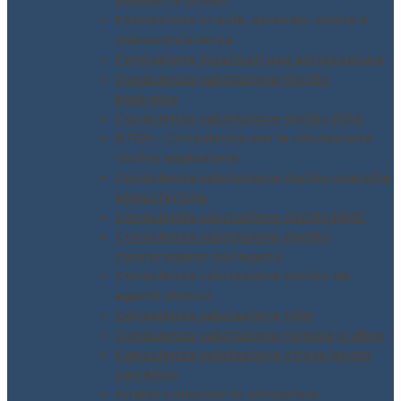
pubblici e privati
Formazione in aula, azienda, online e
videoconferenza
Formazione incaricati uso attrezzature
Consulenza valutazione rischio
biologico
Consulenza valutazione rischio ROA
ATEX – Consulenza per la valutazione
rischio esplosione
Consulenza valutazione rischio scariche
atmosferiche
Consulenza valutazione rischio MMC
Consulenza valutazione rischio
cancerogeno mutageno
Consulenza valutazione rischio da
agenti chimici
Consulenza valutazione CEM
Consulenza valutazione rumore e vibro
Consulenza valutazione stress lavoro
correlato
Analisi emissioni in atmosfera