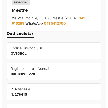
SEDE CORSI
Mestre
Via Volturno n. 4/E 30173 Mestre (VE)
Tel.
041
616289
WhatsApp
041 5412700
Dati societari
Codice Univoco SDI
GV1GR0L
Registro Imprese Venezia
03068230279
REA Venezia
N. 278415