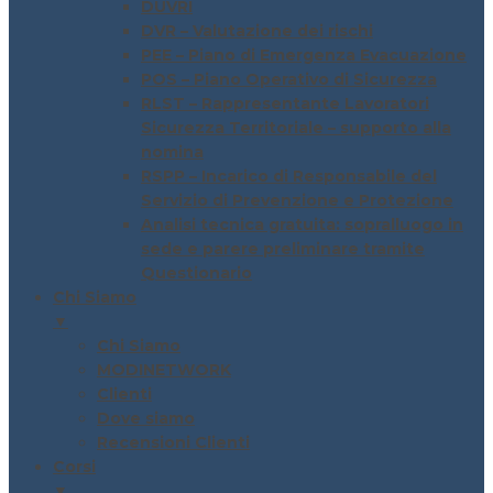
DUVRI
DVR – Valutazione dei rischi
PEE – Piano di Emergenza Evacuazione
POS – Piano Operativo di Sicurezza
RLST – Rappresentante Lavoratori
Sicurezza Territoriale – supporto alla
nomina
RSPP – Incarico di Responsabile del
Servizio di Prevenzione e Protezione
Analisi tecnica gratuita: sopralluogo in
sede e parere preliminare tramite
Questionario
Chi Siamo
▼
Chi Siamo
MODINETWORK
Clienti
Dove siamo
Recensioni Clienti
Corsi
▼