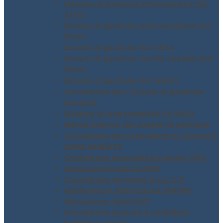
Sistema di gestione informazione ISO
27001
Sistemi di gestione anticorruzione ISO
37001
Sistemi di gestione ISO 3834
Sistemi di gestione rischio stradale ISO
39001
Sistemi di gestione ISO 45001
Consulenza per i Sistemi di gestione
integrati
Sistema di responsabilità SA 8000
Mantenimento dei Sistemi di gestione
Consulenza per il regolamento Europeo
GDPR 2016/679
Consulenza assunzione incarico ODV
Assunzione incarico DPO
Consulenza per piano H.A.C.C.P.
Affidamento dell’incarico di RSPP
Valutazione rischi DVR
Consulenza accesso a contributi