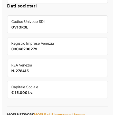
Dati societari
Codice Univoco SDI
GV1GR0L
Registro Imprese Venezia
03068230279
REA Venezia
N. 278415
Capitale Sociale
€ 15.000 i.v.
MODI NETWORK
MODI S.r.l.
Sicurezza sul lavoro