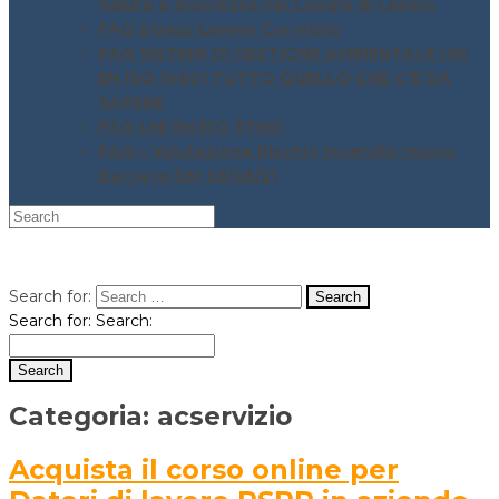
Salute e Sicurezza nei Luoghi di Lavoro
FAQ Stress Lavoro Correlato
FAQ SISTEMI DI GESTIONE AMBIENTALE UNI
EN ISO 14001 TUTTO QUELLO CHE C’È DA
SAPERE
FAQ UNI EN ISO 37001
FAQ – Valutazione Rischio incendio nuovo
Decreto DM 03/06/21
Search for:
Search for:
Search:
Categoria:
acservizio
Acquista il corso online per