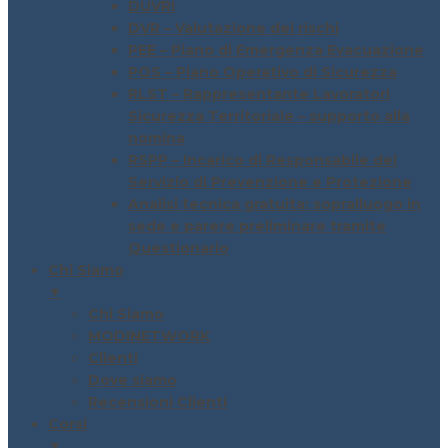
DUVRI
DVR – Valutazione dei rischi
PEE – Piano di Emergenza Evacuazione
POS – Piano Operativo di Sicurezza
RLST – Rappresentante Lavoratori
Sicurezza Territoriale – supporto alla
nomina
RSPP – Incarico di Responsabile del
Servizio di Prevenzione e Protezione
Analisi tecnica gratuita: sopralluogo in
sede e parere preliminare tramite
Questionario
Chi Siamo
▼
Chi Siamo
MODINETWORK
Clienti
Dove siamo
Recensioni Clienti
Corsi
▼