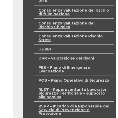
ROA
Consulenza valutazione del rischio
di fulminazione
Consulenza valutazione del
Rischio Chimico
Consulenza valutazione Rischio
Stress
DUVRI
DVR – Valutazione dei rischi
PEE – Piano di Emergenza
Evacuazione
POS – Piano Operativo di Sicurezza
RLST – Rappresentante Lavoratori
Sicurezza Territoriale – supporto
alla nomina
RSPP – Incarico di Responsabile del
Servizio di Prevenzione e
Protezione