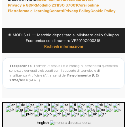
Privacy e GDPR
Modello 231
ISO 37001
Corsi online
Piattaforma e-learning
Contatti
Privacy Policy
Cookie Policy
© MODI S.r.l. — Marchio depositato al Ministero dello Sviluppo
Economico con il numero VE2010C000315.
Richiedi informazioni
Trasparenza:
I contenuti testuali e le immagini presenti su questo sito
sono stati generati o elaborati con il supporto di tecnologie di
Intelligenza Artificiale (AI), ai sensi del
Regolamento (UE)
2024/1689
(AI Act).
English