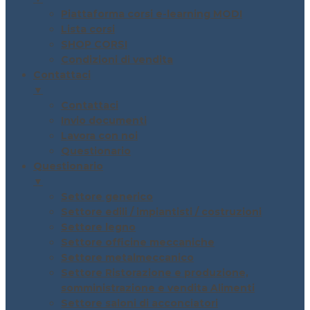
Piattaforma corsi e-learning MODI
Lista corsi
SHOP CORSI
Condizioni di vendita
Contattaci
▼
Contattaci
Invio documenti
Lavora con noi
Questionario
Questionario
▼
Settore generico
Settore edili / impiantisti / costruzioni
Settore legno
Settore officine meccaniche
Settore metalmeccanico
Settore Ristorazione e produzione,
somministrazione e vendita Alimenti
Settore saloni di acconciatori