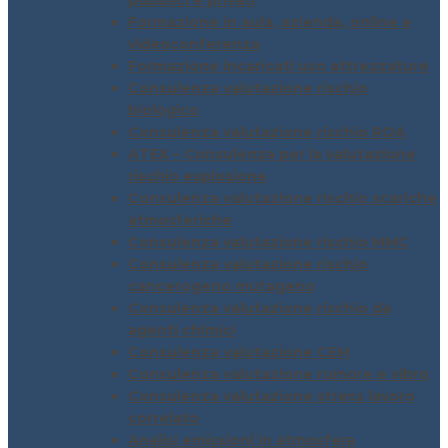
pubblici e privati
Formazione in aula, azienda, online e
videoconferenza
Formazione incaricati uso attrezzature
Consulenza valutazione rischio
biologico
Consulenza valutazione rischio ROA
ATEX – Consulenza per la valutazione
rischio esplosione
Consulenza valutazione rischio scariche
atmosferiche
Consulenza valutazione rischio MMC
Consulenza valutazione rischio
cancerogeno mutageno
Consulenza valutazione rischio da
agenti chimici
Consulenza valutazione CEM
Consulenza valutazione rumore e vibro
Consulenza valutazione stress lavoro
correlato
Analisi emissioni in atmosfera