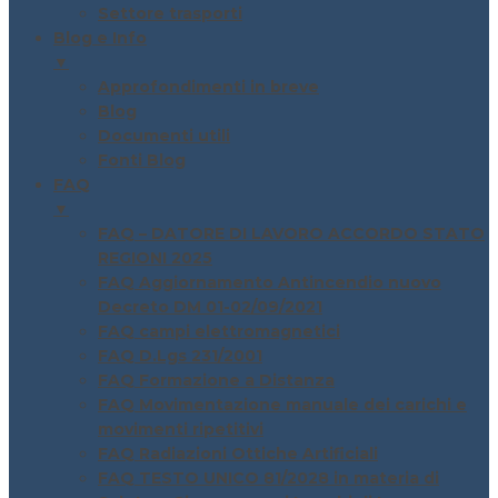
Settore trasporti
Blog e Info
▼
Approfondimenti in breve
Blog
Documenti utili
Fonti Blog
FAQ
▼
FAQ – DATORE DI LAVORO ACCORDO STATO
REGIONI 2025
FAQ Aggiornamento Antincendio nuovo
Decreto DM 01-02/09/2021
FAQ campi elettromagnetici
FAQ D.Lgs 231/2001
FAQ Formazione a Distanza
FAQ Movimentazione manuale dei carichi e
movimenti ripetitivi
FAQ Radiazioni Ottiche Artificiali
FAQ TESTO UNICO 81/2028 in materia di