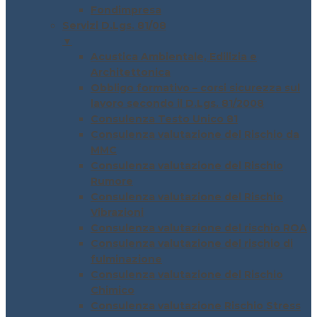
Fondimpresa
Servizi D.Lgs. 81/08
▼
Acustica Ambientale, Edilizia e
Architettonica
Obbligo formativo – corsi sicurezza sul
lavoro secondo il D.Lgs. 81/2008
Consulenza Testo Unico 81
Consulenza valutazione del Rischio da
MMC
Consulenza valutazione del Rischio
Rumore
Consulenza valutazione del Rischio
Vibrazioni
Consulenza valutazione del rischio ROA
Consulenza valutazione del rischio di
fulminazione
Consulenza valutazione del Rischio
Chimico
Consulenza valutazione Rischio Stress