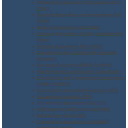
Sistema di gestione informazione ISO
27001
Sistemi di gestione anticorruzione ISO
37001
Sistemi di gestione ISO 3834
Sistemi di gestione rischio stradale ISO
39001
Sistemi di gestione ISO 45001
Consulenza per i Sistemi di gestione
integrati
Sistema di responsabilità SA 8000
Mantenimento dei Sistemi di gestione
Consulenza per il regolamento Europeo
GDPR 2016/679
Consulenza assunzione incarico ODV
Assunzione incarico DPO
Consulenza per piano H.A.C.C.P.
Affidamento dell’incarico di RSPP
Valutazione rischi DVR
Consulenza accesso a contributi