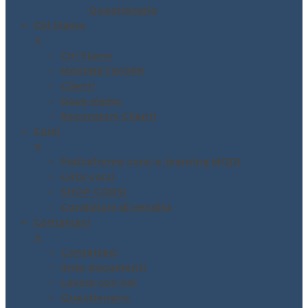
Questionario
Chi Siamo
▼
Chi Siamo
MODINETWORK
Clienti
Dove siamo
Recensioni Clienti
Corsi
▼
Piattaforma corsi e-learning MODI
Lista corsi
SHOP CORSI
Condizioni di vendita
Contattaci
▼
Contattaci
Invio documenti
Lavora con noi
Questionario