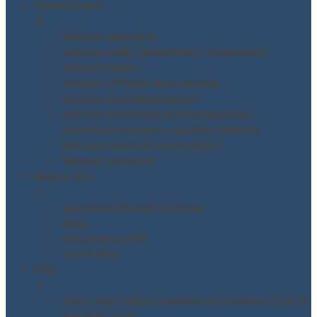
Questionario
▼
Settore generico
Settore edili / impiantisti / costruzioni
Settore legno
Settore officine meccaniche
Settore metalmeccanico
Settore Ristorazione e produzione,
somministrazione e vendita Alimenti
Settore saloni di acconciatori
Settore trasporti
Blog e Info
▼
Approfondimenti in breve
Blog
Documenti utili
Fonti Blog
FAQ
▼
FAQ – DATORE DI LAVORO ACCORDO STATO
REGIONI 2025