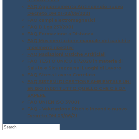
FAQ Aggiornamento Antincendio nuovo
Decreto DM 01-02/09/2021
FAQ campi elettromagnetici
FAQ D.Lgs 231/2001
FAQ Formazione a Distanza
FAQ Movimentazione manuale dei carichi e
movimenti ripetitivi
FAQ Radiazioni Ottiche Artificiali
FAQ TESTO UNICO 81/2028 in materia di
Salute e Sicurezza nei Luoghi di Lavoro
FAQ Stress Lavoro Correlato
FAQ SISTEMI DI GESTIONE AMBIENTALE UNI
EN ISO 14001 TUTTO QUELLO CHE C’È DA
SAPERE
FAQ UNI EN ISO 37001
FAQ – Valutazione Rischio incendio nuovo
Decreto DM 03/06/21