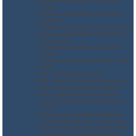
Consulenza valutazione del Rischio
Rumore
Consulenza valutazione del Rischio
Vibrazioni
Consulenza valutazione del rischio ROA
Consulenza valutazione del rischio di
fulminazione
Consulenza valutazione del Rischio
Chimico
Consulenza valutazione Rischio Stress
DUVRI
DVR – Valutazione dei rischi
PEE – Piano di Emergenza Evacuazione
POS – Piano Operativo di Sicurezza
RLST – Rappresentante Lavoratori
Sicurezza Territoriale – supporto alla
nomina
RSPP – Incarico di Responsabile del
Servizio di Prevenzione e Protezione
Analisi tecnica gratuita: sopralluogo in
sede e parere preliminare tramite