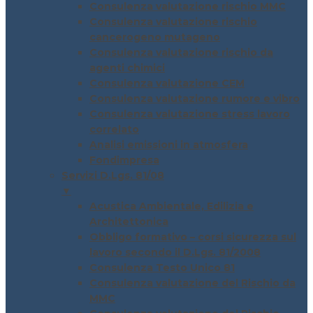
Consulenza valutazione rischio MMC
Consulenza valutazione rischio
cancerogeno mutageno
Consulenza valutazione rischio da
agenti chimici
Consulenza valutazione CEM
Consulenza valutazione rumore e vibro
Consulenza valutazione stress lavoro
correlato
Analisi emissioni in atmosfera
Fondimpresa
Servizi D.Lgs. 81/08
▼
Acustica Ambientale, Edilizia e
Architettonica
Obbligo formativo – corsi sicurezza sul
lavoro secondo il D.Lgs. 81/2008
Consulenza Testo Unico 81
Consulenza valutazione del Rischio da
MMC