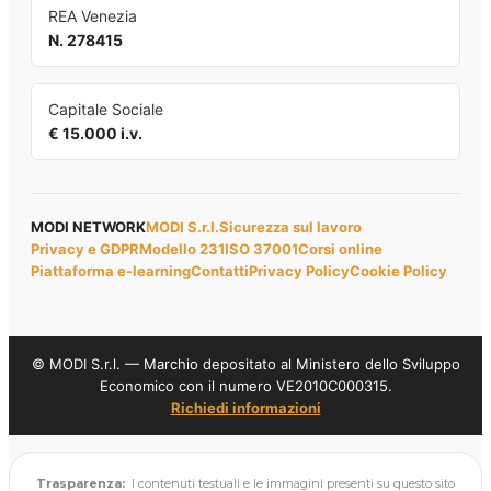
REA Venezia
N. 278415
Capitale Sociale
€ 15.000 i.v.
MODI NETWORK
MODI S.r.l.
Sicurezza sul lavoro
Privacy e GDPR
Modello 231
ISO 37001
Corsi online
Piattaforma e-learning
Contatti
Privacy Policy
Cookie Policy
© MODI S.r.l. — Marchio depositato al Ministero dello Sviluppo
Economico con il numero VE2010C000315.
Richiedi informazioni
Trasparenza:
I contenuti testuali e le immagini presenti su questo sito