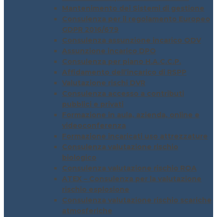
Mantenimento dei Sistemi di gestione
Consulenza per il regolamento Europeo
GDPR 2016/679
Consulenza assunzione incarico ODV
Assunzione incarico DPO
Consulenza per piano H.A.C.C.P.
Affidamento dell’incarico di RSPP
Valutazione rischi DVR
Consulenza accesso a contributi
pubblici e privati
Formazione in aula, azienda, online e
videoconferenza
Formazione incaricati uso attrezzature
Consulenza valutazione rischio
biologico
Consulenza valutazione rischio ROA
ATEX – Consulenza per la valutazione
rischio esplosione
Consulenza valutazione rischio scariche
atmosferiche