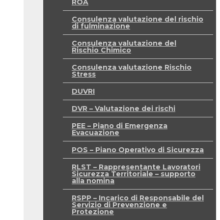
ROA
Consulenza valutazione del rischio
di fulminazione
Consulenza valutazione del
Rischio Chimico
Consulenza valutazione Rischio
Stress
DUVRI
DVR – Valutazione dei rischi
PEE – Piano di Emergenza
Evacuazione
POS – Piano Operativo di Sicurezza
RLST – Rappresentante Lavoratori
Sicurezza Territoriale – supporto
alla nomina
RSPP – Incarico di Responsabile del
Servizio di Prevenzione e
Protezione