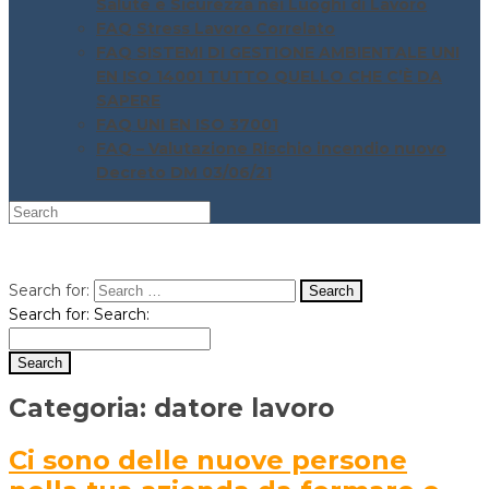
Salute e Sicurezza nei Luoghi di Lavoro
FAQ Stress Lavoro Correlato
FAQ SISTEMI DI GESTIONE AMBIENTALE UNI
EN ISO 14001 TUTTO QUELLO CHE C’È DA
SAPERE
FAQ UNI EN ISO 37001
FAQ – Valutazione Rischio incendio nuovo
Decreto DM 03/06/21
Search for:
Search for:
Search:
Categoria:
datore lavoro
Ci sono delle nuove persone