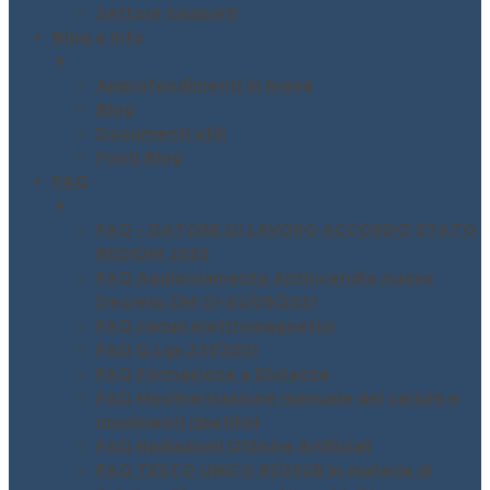
Settore trasporti
Blog e Info
▼
Approfondimenti in breve
Blog
Documenti utili
Fonti Blog
FAQ
▼
FAQ – DATORE DI LAVORO ACCORDO STATO
REGIONI 2025
FAQ Aggiornamento Antincendio nuovo
Decreto DM 01-02/09/2021
FAQ campi elettromagnetici
FAQ D.Lgs 231/2001
FAQ Formazione a Distanza
FAQ Movimentazione manuale dei carichi e
movimenti ripetitivi
FAQ Radiazioni Ottiche Artificiali
FAQ TESTO UNICO 81/2028 in materia di