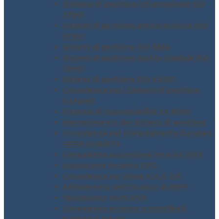
Sistema di gestione informazione ISO
27001
Sistemi di gestione anticorruzione ISO
37001
Sistemi di gestione ISO 3834
Sistemi di gestione rischio stradale ISO
39001
Sistemi di gestione ISO 45001
Consulenza per i Sistemi di gestione
integrati
Sistema di responsabilità SA 8000
Mantenimento dei Sistemi di gestione
Consulenza per il regolamento Europeo
GDPR 2016/679
Consulenza assunzione incarico ODV
Assunzione incarico DPO
Consulenza per piano H.A.C.C.P.
Affidamento dell’incarico di RSPP
Valutazione rischi DVR
Consulenza accesso a contributi