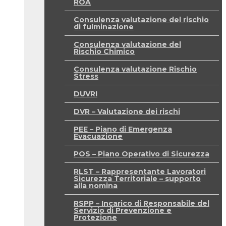
ROA
Consulenza valutazione del rischio
di fulminazione
Consulenza valutazione del
Rischio Chimico
Consulenza valutazione Rischio
Stress
DUVRI
DVR – Valutazione dei rischi
PEE – Piano di Emergenza
Evacuazione
POS – Piano Operativo di Sicurezza
RLST – Rappresentante Lavoratori
Sicurezza Territoriale – supporto
alla nomina
RSPP – Incarico di Responsabile del
Servizio di Prevenzione e
Protezione