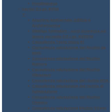
Fondimpresa
Servizi D.Lgs. 81/08
▼
Acustica Ambientale, Edilizia e
Architettonica
Obbligo formativo – corsi sicurezza sul
lavoro secondo il D.Lgs. 81/2008
Consulenza Testo Unico 81
Consulenza valutazione del Rischio da
MMC
Consulenza valutazione del Rischio
Rumore
Consulenza valutazione del Rischio
Vibrazioni
Consulenza valutazione del rischio ROA
Consulenza valutazione del rischio di
fulminazione
Consulenza valutazione del Rischio
Chimico
Consulenza valutazione Rischio Stress