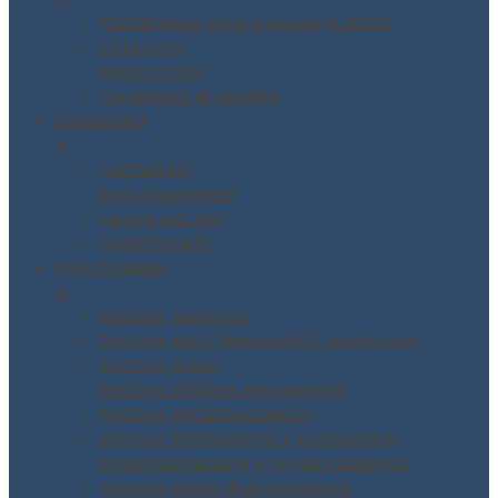
Piattaforma corsi e-learning MODI
Lista corsi
SHOP CORSI
Condizioni di vendita
Contattaci
▼
Contattaci
Invio documenti
Lavora con noi
Questionario
Questionario
▼
Settore generico
Settore edili / impiantisti / costruzioni
Settore legno
Settore officine meccaniche
Settore metalmeccanico
Settore Ristorazione e produzione,
somministrazione e vendita Alimenti
Settore saloni di acconciatori