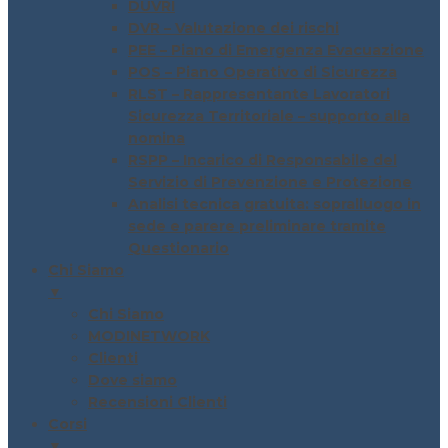
DUVRI
DVR – Valutazione dei rischi
PEE – Piano di Emergenza Evacuazione
POS – Piano Operativo di Sicurezza
RLST – Rappresentante Lavoratori
Sicurezza Territoriale – supporto alla
nomina
RSPP – Incarico di Responsabile del
Servizio di Prevenzione e Protezione
Analisi tecnica gratuita: sopralluogo in
sede e parere preliminare tramite
Questionario
Chi Siamo
▼
Chi Siamo
MODINETWORK
Clienti
Dove siamo
Recensioni Clienti
Corsi
▼