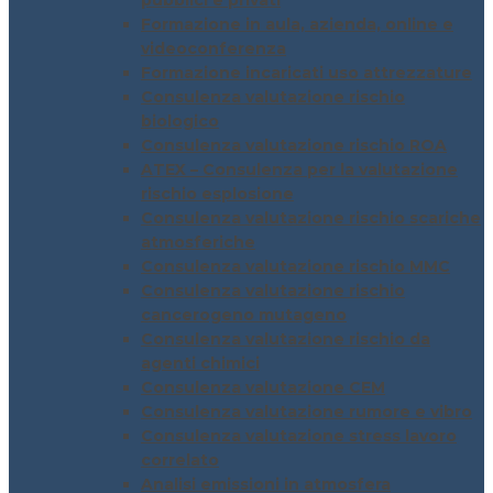
pubblici e privati
Formazione in aula, azienda, online e
videoconferenza
Formazione incaricati uso attrezzature
Consulenza valutazione rischio
biologico
Consulenza valutazione rischio ROA
ATEX – Consulenza per la valutazione
rischio esplosione
Consulenza valutazione rischio scariche
atmosferiche
Consulenza valutazione rischio MMC
Consulenza valutazione rischio
cancerogeno mutageno
Consulenza valutazione rischio da
agenti chimici
Consulenza valutazione CEM
Consulenza valutazione rumore e vibro
Consulenza valutazione stress lavoro
correlato
Analisi emissioni in atmosfera