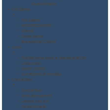
Questionario
Chi Siamo
▼
Chi Siamo
MODINETWORK
Clienti
Dove siamo
Recensioni Clienti
Corsi
▼
Piattaforma corsi e-learning MODI
Lista corsi
SHOP CORSI
Condizioni di vendita
Contattaci
▼
Contattaci
Invio documenti
Lavora con noi
Questionario