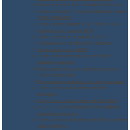
Mantenimento dei Sistemi di gestione
Consulenza per il regolamento Europeo
GDPR 2016/679
Consulenza assunzione incarico ODV
Assunzione incarico DPO
Consulenza per piano H.A.C.C.P.
Affidamento dell’incarico di RSPP
Valutazione rischi DVR
Consulenza accesso a contributi
pubblici e privati
Formazione in aula, azienda, online e
videoconferenza
Formazione incaricati uso attrezzature
Consulenza valutazione rischio
biologico
Consulenza valutazione rischio ROA
ATEX – Consulenza per la valutazione
rischio esplosione
Consulenza valutazione rischio scariche
atmosferiche