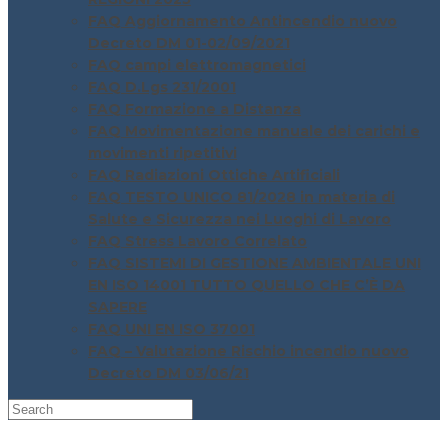
FAQ Aggiornamento Antincendio nuovo
Decreto DM 01-02/09/2021
FAQ campi elettromagnetici
FAQ D.Lgs 231/2001
FAQ Formazione a Distanza
FAQ Movimentazione manuale dei carichi e
movimenti ripetitivi
FAQ Radiazioni Ottiche Artificiali
FAQ TESTO UNICO 81/2028 in materia di
Salute e Sicurezza nei Luoghi di Lavoro
FAQ Stress Lavoro Correlato
FAQ SISTEMI DI GESTIONE AMBIENTALE UNI
EN ISO 14001 TUTTO QUELLO CHE C’È DA
SAPERE
FAQ UNI EN ISO 37001
FAQ – Valutazione Rischio incendio nuovo
Decreto DM 03/06/21