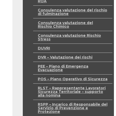
ROA
Consulenza valutazione del rischio
di fulminazione
Consulenza valutazione del
Rischio Chimico
Consulenza valutazione Rischio
Stress
DUVRI
DVR – Valutazione dei rischi
PEE – Piano di Emergenza
Evacuazione
POS – Piano Operativo di Sicurezza
RLST – Rappresentante Lavoratori
Sicurezza Territoriale – supporto
alla nomina
RSPP – Incarico di Responsabile del
Servizio di Prevenzione e
Protezione