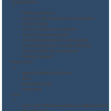
Questionario
▼
Settore generico
Settore edili / impiantisti / costruzioni
Settore legno
Settore officine meccaniche
Settore metalmeccanico
Settore Ristorazione e produzione,
somministrazione e vendita Alimenti
Settore saloni di acconciatori
Settore trasporti
Blog e Info
▼
Approfondimenti in breve
Blog
Documenti utili
Fonti Blog
FAQ
▼
FAQ – DATORE DI LAVORO ACCORDO STATO
REGIONI 2025