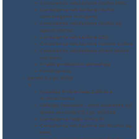
Consulenza valutazione rischio MMC
Consulenza valutazione rischio
cancerogeno mutageno
Consulenza valutazione rischio da
agenti chimici
Consulenza valutazione CEM
Consulenza valutazione rumore e vibro
Consulenza valutazione stress lavoro
correlato
Analisi emissioni in atmosfera
Fondimpresa
Servizi D.Lgs. 81/08
▼
Acustica Ambientale, Edilizia e
Architettonica
Obbligo formativo – corsi sicurezza sul
lavoro secondo il D.Lgs. 81/2008
Consulenza Testo Unico 81
Consulenza valutazione del Rischio da
MMC