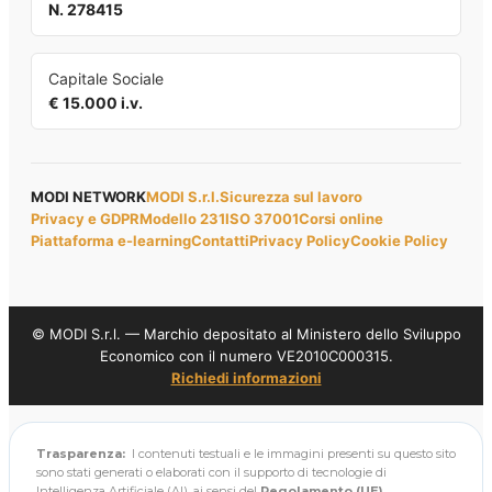
N. 278415
Capitale Sociale
€ 15.000 i.v.
MODI NETWORK
MODI S.r.l.
Sicurezza sul lavoro
Privacy e GDPR
Modello 231
ISO 37001
Corsi online
Piattaforma e-learning
Contatti
Privacy Policy
Cookie Policy
© MODI S.r.l. — Marchio depositato al Ministero dello Sviluppo
Economico con il numero VE2010C000315.
Richiedi informazioni
Trasparenza:
I contenuti testuali e le immagini presenti su questo sito
sono stati generati o elaborati con il supporto di tecnologie di
Intelligenza Artificiale (AI), ai sensi del
Regolamento (UE)