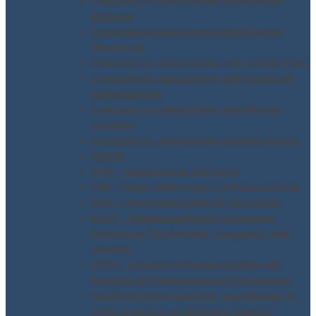
Consulenza valutazione del Rischio
Rumore
Consulenza valutazione del Rischio
Vibrazioni
Consulenza valutazione del rischio ROA
Consulenza valutazione del rischio di
fulminazione
Consulenza valutazione del Rischio
Chimico
Consulenza valutazione Rischio Stress
DUVRI
DVR – Valutazione dei rischi
PEE – Piano di Emergenza Evacuazione
POS – Piano Operativo di Sicurezza
RLST – Rappresentante Lavoratori
Sicurezza Territoriale – supporto alla
nomina
RSPP – Incarico di Responsabile del
Servizio di Prevenzione e Protezione
Analisi tecnica gratuita: sopralluogo in
sede e parere preliminare tramite