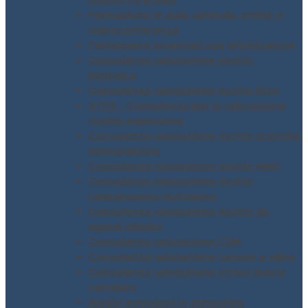
pubblici e privati
Formazione in aula, azienda, online e
videoconferenza
Formazione incaricati uso attrezzature
Consulenza valutazione rischio
biologico
Consulenza valutazione rischio ROA
ATEX – Consulenza per la valutazione
rischio esplosione
Consulenza valutazione rischio scariche
atmosferiche
Consulenza valutazione rischio MMC
Consulenza valutazione rischio
cancerogeno mutageno
Consulenza valutazione rischio da
agenti chimici
Consulenza valutazione CEM
Consulenza valutazione rumore e vibro
Consulenza valutazione stress lavoro
correlato
Analisi emissioni in atmosfera