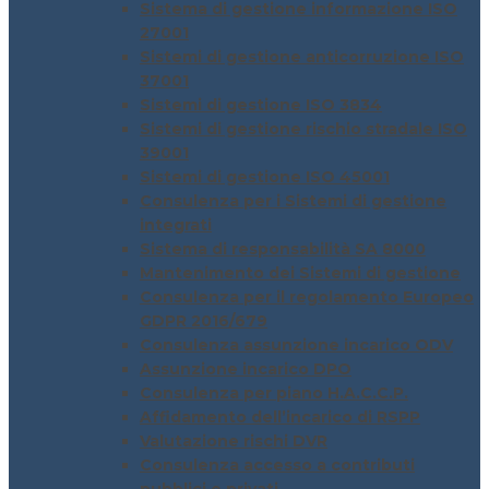
Sistema di gestione informazione ISO
27001
Sistemi di gestione anticorruzione ISO
37001
Sistemi di gestione ISO 3834
Sistemi di gestione rischio stradale ISO
39001
Sistemi di gestione ISO 45001
Consulenza per i Sistemi di gestione
integrati
Sistema di responsabilità SA 8000
Mantenimento dei Sistemi di gestione
Consulenza per il regolamento Europeo
GDPR 2016/679
Consulenza assunzione incarico ODV
Assunzione incarico DPO
Consulenza per piano H.A.C.C.P.
Affidamento dell’incarico di RSPP
Valutazione rischi DVR
Consulenza accesso a contributi