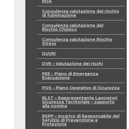
ROA
Consulenza valutazione del rischio
di fulminazione
Consulenza valutazione del
Rischio Chimico
Consulenza valutazione Rischio
Stress
DUVRI
DVR – Valutazione dei rischi
PEE – Piano di Emergenza
Evacuazione
POS – Piano Operativo di Sicurezza
RLST – Rappresentante Lavoratori
Sicurezza Territoriale – supporto
alla nomina
RSPP – Incarico di Responsabile del
Servizio di Prevenzione e
Protezione