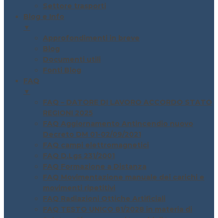
Settore trasporti
Blog e Info
▼
Approfondimenti in breve
Blog
Documenti utili
Fonti Blog
FAQ
▼
FAQ – DATORE DI LAVORO ACCORDO STATO
REGIONI 2025
FAQ Aggiornamento Antincendio nuovo
Decreto DM 01-02/09/2021
FAQ campi elettromagnetici
FAQ D.Lgs 231/2001
FAQ Formazione a Distanza
FAQ Movimentazione manuale dei carichi e
movimenti ripetitivi
FAQ Radiazioni Ottiche Artificiali
FAQ TESTO UNICO 81/2028 in materia di