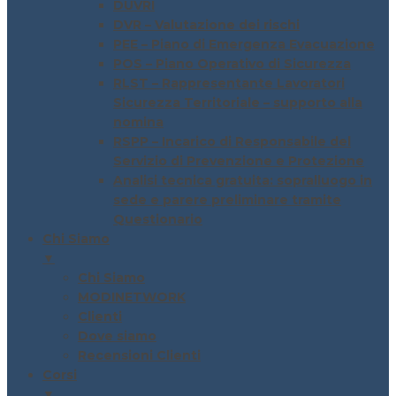
DUVRI
DVR – Valutazione dei rischi
PEE – Piano di Emergenza Evacuazione
POS – Piano Operativo di Sicurezza
RLST – Rappresentante Lavoratori
Sicurezza Territoriale – supporto alla
nomina
RSPP – Incarico di Responsabile del
Servizio di Prevenzione e Protezione
Analisi tecnica gratuita: sopralluogo in
sede e parere preliminare tramite
Questionario
Chi Siamo
▼
Chi Siamo
MODINETWORK
Clienti
Dove siamo
Recensioni Clienti
Corsi
▼