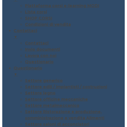
Piattaforma corsi e-learning MODI
Lista corsi
SHOP CORSI
Condizioni di vendita
Contattaci
▼
Contattaci
Invio documenti
Lavora con noi
Questionario
Questionario
▼
Settore generico
Settore edili / impiantisti / costruzioni
Settore legno
Settore officine meccaniche
Settore metalmeccanico
Settore Ristorazione e produzione,
somministrazione e vendita Alimenti
Settore saloni di acconciatori