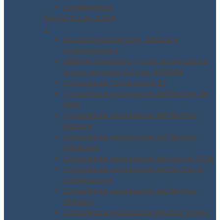
Fondimpresa
Servizi D.Lgs. 81/08
▼
Acustica Ambientale, Edilizia e
Architettonica
Obbligo formativo – corsi sicurezza sul
lavoro secondo il D.Lgs. 81/2008
Consulenza Testo Unico 81
Consulenza valutazione del Rischio da
MMC
Consulenza valutazione del Rischio
Rumore
Consulenza valutazione del Rischio
Vibrazioni
Consulenza valutazione del rischio ROA
Consulenza valutazione del rischio di
fulminazione
Consulenza valutazione del Rischio
Chimico
Consulenza valutazione Rischio Stress