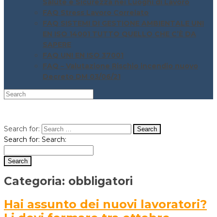
Salute e Sicurezza nei Luoghi di Lavoro
FAQ Stress Lavoro Correlato
FAQ SISTEMI DI GESTIONE AMBIENTALE UNI
EN ISO 14001 TUTTO QUELLO CHE C’È DA
SAPERE
FAQ UNI EN ISO 37001
FAQ – Valutazione Rischio incendio nuovo
Decreto DM 03/06/21
Search for:
Search for:
Search:
Categoria:
obbligatori
Hai assunto dei nuovi lavoratori?