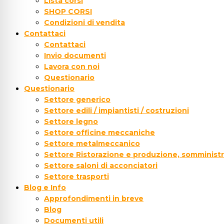
Lista corsi
SHOP CORSI
Condizioni di vendita
Contattaci
Contattaci
Invio documenti
Lavora con noi
Questionario
Questionario
Settore generico
Settore edili / impiantisti / costruzioni
Settore legno
Settore officine meccaniche
Settore metalmeccanico
Settore Ristorazione e produzione, somministr
Settore saloni di acconciatori
Settore trasporti
Blog e Info
Approfondimenti in breve
Blog
Documenti utili