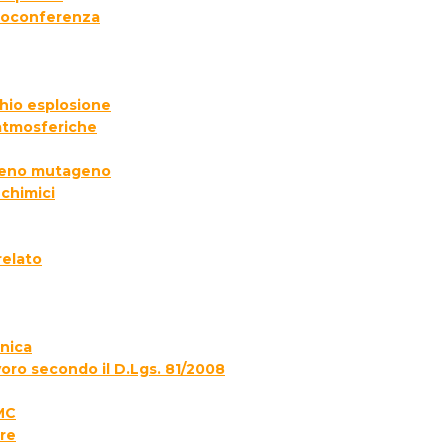
deoconferenza
chio esplosione
 atmosferiche
ogeno mutageno
 chimici
relato
onica
voro secondo il D.Lgs. 81/2008
MC
re