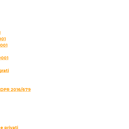
1
001
7001
9001
grati
GDPR 2016/679
e privati