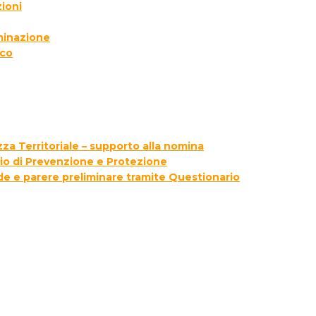
ioni
lminazione
ico
za Territoriale – supporto alla nomina
zio di Prevenzione e Protezione
ede e parere preliminare tramite Questionario