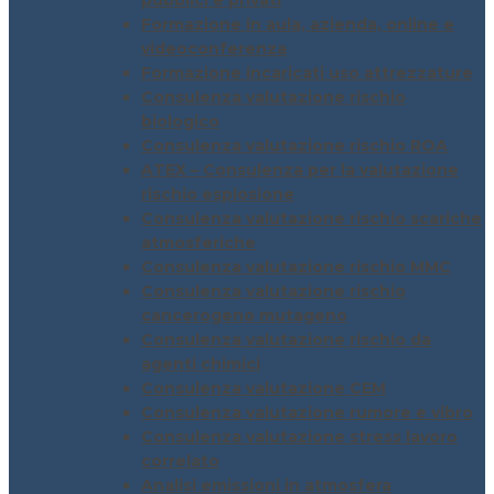
pubblici e privati
Formazione in aula, azienda, online e
videoconferenza
Formazione incaricati uso attrezzature
Consulenza valutazione rischio
biologico
Consulenza valutazione rischio ROA
ATEX – Consulenza per la valutazione
rischio esplosione
Consulenza valutazione rischio scariche
atmosferiche
Consulenza valutazione rischio MMC
Consulenza valutazione rischio
cancerogeno mutageno
Consulenza valutazione rischio da
agenti chimici
Consulenza valutazione CEM
Consulenza valutazione rumore e vibro
Consulenza valutazione stress lavoro
correlato
Analisi emissioni in atmosfera