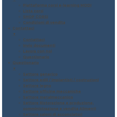
Piattaforma corsi e-learning MODI
Lista corsi
SHOP CORSI
Condizioni di vendita
Contattaci
▼
Contattaci
Invio documenti
Lavora con noi
Questionario
Questionario
▼
Settore generico
Settore edili / impiantisti / costruzioni
Settore legno
Settore officine meccaniche
Settore metalmeccanico
Settore Ristorazione e produzione,
somministrazione e vendita Alimenti
Settore saloni di acconciatori