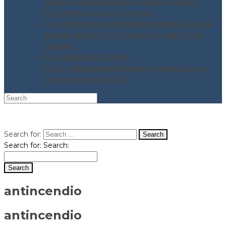
Salute e Sicurezza nei Luoghi di Lavoro
FAQ Stress Lavoro Correlato
FAQ SISTEMI DI GESTIONE AMBIENTALE UNI
EN ISO 14001 TUTTO QUELLO CHE C’È DA
SAPERE
FAQ UNI EN ISO 37001
FAQ – Valutazione Rischio incendio nuovo
Decreto DM 03/06/21
Search for:
Search for:
Search:
antincendio
antincendio