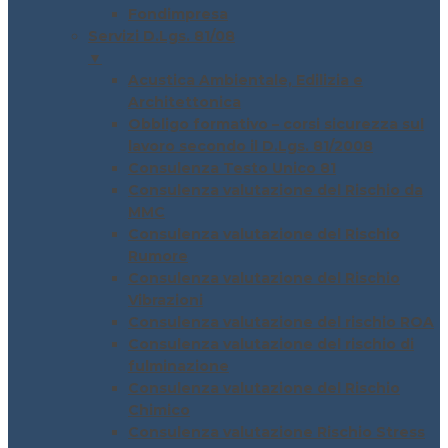
Fondimpresa
Servizi D.Lgs. 81/08
▼
Acustica Ambientale, Edilizia e
Architettonica
Obbligo formativo – corsi sicurezza sul
lavoro secondo il D.Lgs. 81/2008
Consulenza Testo Unico 81
Consulenza valutazione del Rischio da
MMC
Consulenza valutazione del Rischio
Rumore
Consulenza valutazione del Rischio
Vibrazioni
Consulenza valutazione del rischio ROA
Consulenza valutazione del rischio di
fulminazione
Consulenza valutazione del Rischio
Chimico
Consulenza valutazione Rischio Stress