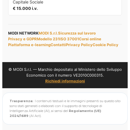
Capitale Sociale
€ 15.000 i.v.
MODI NETWORK
MODI S.r.l.
Sicurezza sul lavoro
Privacy e GDPR
Modello 231
ISO 37001
Corsi online
Piattaforma e-learning
Contatti
Privacy Policy
Cookie Policy
© MODI S.r.l. — Marchio depositato al Ministero dello Sviluppo
Economico con il numero VE2010C000315.
Richiedi informazioni
Trasparenza:
I contenuti testuali e le immagini presenti su questo sito
sono stati generati o elaborati con il supporto di tecnologie di
Intelligenza Artificiale (AI), ai sensi del
Regolamento (UE)
2024/1689
(AI Act).