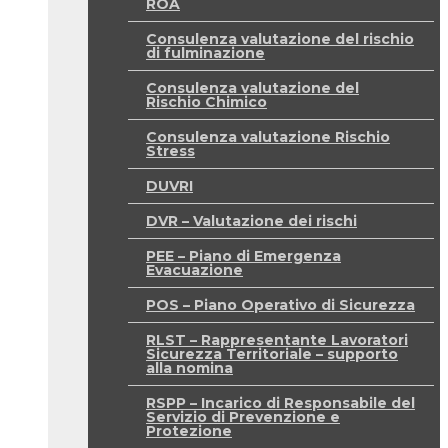
ROA
Consulenza valutazione del rischio
di fulminazione
Consulenza valutazione del
Rischio Chimico
Consulenza valutazione Rischio
Stress
DUVRI
DVR – Valutazione dei rischi
PEE – Piano di Emergenza
Evacuazione
POS – Piano Operativo di Sicurezza
RLST – Rappresentante Lavoratori
Sicurezza Territoriale – supporto
alla nomina
RSPP – Incarico di Responsabile del
Servizio di Prevenzione e
Protezione