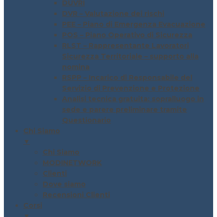
DUVRI
DVR – Valutazione dei rischi
PEE – Piano di Emergenza Evacuazione
POS – Piano Operativo di Sicurezza
RLST – Rappresentante Lavoratori
Sicurezza Territoriale – supporto alla
nomina
RSPP – Incarico di Responsabile del
Servizio di Prevenzione e Protezione
Analisi tecnica gratuita: sopralluogo in
sede e parere preliminare tramite
Questionario
Chi Siamo
▼
Chi Siamo
MODINETWORK
Clienti
Dove siamo
Recensioni Clienti
Corsi
▼