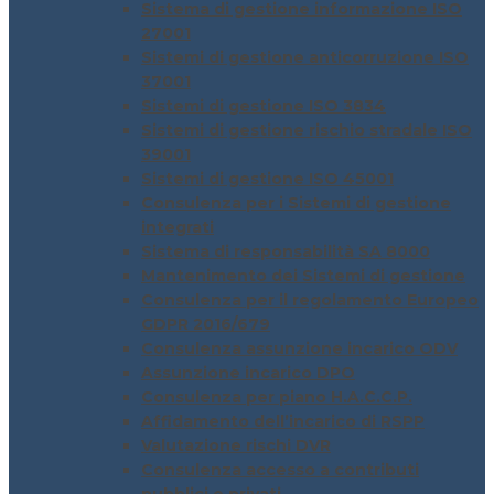
Sistema di gestione informazione ISO
27001
Sistemi di gestione anticorruzione ISO
37001
Sistemi di gestione ISO 3834
Sistemi di gestione rischio stradale ISO
39001
Sistemi di gestione ISO 45001
Consulenza per i Sistemi di gestione
integrati
Sistema di responsabilità SA 8000
Mantenimento dei Sistemi di gestione
Consulenza per il regolamento Europeo
GDPR 2016/679
Consulenza assunzione incarico ODV
Assunzione incarico DPO
Consulenza per piano H.A.C.C.P.
Affidamento dell’incarico di RSPP
Valutazione rischi DVR
Consulenza accesso a contributi