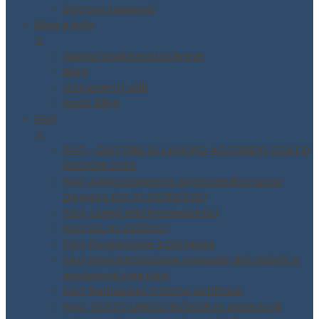
Settore trasporti
Blog e Info
▼
Approfondimenti in breve
Blog
Documenti utili
Fonti Blog
FAQ
▼
FAQ – DATORE DI LAVORO ACCORDO STATO
REGIONI 2025
FAQ Aggiornamento Antincendio nuovo
Decreto DM 01-02/09/2021
FAQ campi elettromagnetici
FAQ D.Lgs 231/2001
FAQ Formazione a Distanza
FAQ Movimentazione manuale dei carichi e
movimenti ripetitivi
FAQ Radiazioni Ottiche Artificiali
FAQ TESTO UNICO 81/2028 in materia di