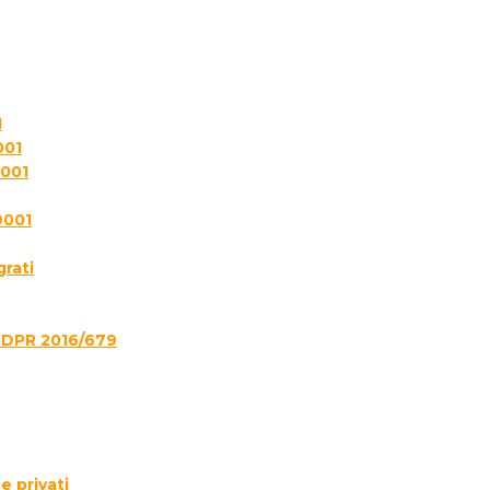
1
001
7001
9001
grati
GDPR 2016/679
e privati