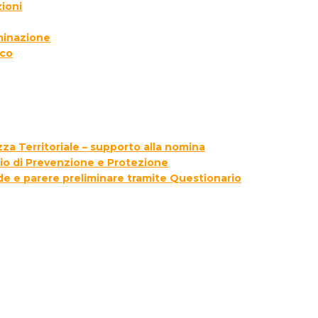
ioni
lminazione
ico
za Territoriale – supporto alla nomina
zio di Prevenzione e Protezione
ede e parere preliminare tramite Questionario