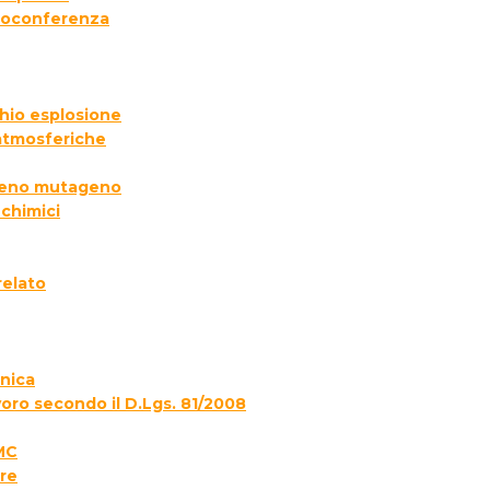
deoconferenza
chio esplosione
 atmosferiche
ogeno mutageno
 chimici
relato
onica
voro secondo il D.Lgs. 81/2008
MC
re