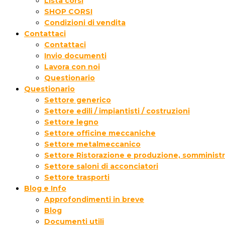
Lista corsi
SHOP CORSI
Condizioni di vendita
Contattaci
Contattaci
Invio documenti
Lavora con noi
Questionario
Questionario
Settore generico
Settore edili / impiantisti / costruzioni
Settore legno
Settore officine meccaniche
Settore metalmeccanico
Settore Ristorazione e produzione, somministr
Settore saloni di acconciatori
Settore trasporti
Blog e Info
Approfondimenti in breve
Blog
Documenti utili