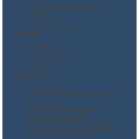
Piattaforma corsi e-learning MODI
Lista corsi
SHOP CORSI
Condizioni di vendita
Contattaci
▼
Contattaci
Invio documenti
Lavora con noi
Questionario
Questionario
▼
Settore generico
Settore edili / impiantisti / costruzioni
Settore legno
Settore officine meccaniche
Settore metalmeccanico
Settore Ristorazione e produzione,
somministrazione e vendita Alimenti
Settore saloni di acconciatori