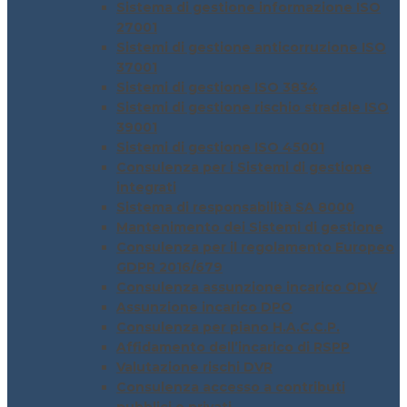
Sistema di gestione informazione ISO
27001
Sistemi di gestione anticorruzione ISO
37001
Sistemi di gestione ISO 3834
Sistemi di gestione rischio stradale ISO
39001
Sistemi di gestione ISO 45001
Consulenza per i Sistemi di gestione
integrati
Sistema di responsabilità SA 8000
Mantenimento dei Sistemi di gestione
Consulenza per il regolamento Europeo
GDPR 2016/679
Consulenza assunzione incarico ODV
Assunzione incarico DPO
Consulenza per piano H.A.C.C.P.
Affidamento dell’incarico di RSPP
Valutazione rischi DVR
Consulenza accesso a contributi