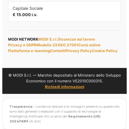
Capitale Sociale
€ 15.000 i.v.
MODI NETWORK
MODI S.r.l.
Sicurezza sul lavoro
Privacy e GDPR
Modello 231
ISO 37001
Corsi online
Piattaforma e-learning
Contatti
Privacy Policy
Cookie Policy
© MODI S.r.l. — Marchio depositato al Ministero dello Sviluppo
Economico con il numero VE2010C000315.
Richiedi informazioni
Trasparenza:
I contenuti testuali e le immagini presenti su questo sito
sono stati generati o elaborati con il supporto di tecnologie di
Intelligenza Artificiale (AI), ai sensi del
Regolamento (UE)
2024/1689
(AI Act).