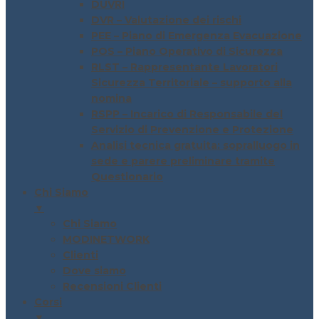
DUVRI
DVR – Valutazione dei rischi
PEE – Piano di Emergenza Evacuazione
POS – Piano Operativo di Sicurezza
RLST – Rappresentante Lavoratori
Sicurezza Territoriale – supporto alla
nomina
RSPP – Incarico di Responsabile del
Servizio di Prevenzione e Protezione
Analisi tecnica gratuita: sopralluogo in
sede e parere preliminare tramite
Questionario
Chi Siamo
▼
Chi Siamo
MODINETWORK
Clienti
Dove siamo
Recensioni Clienti
Corsi
▼