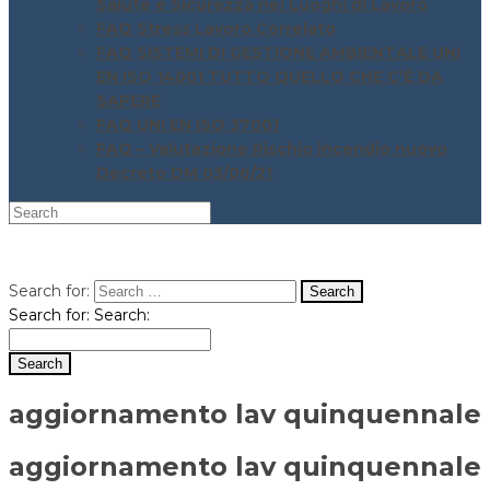
Salute e Sicurezza nei Luoghi di Lavoro
FAQ Stress Lavoro Correlato
FAQ SISTEMI DI GESTIONE AMBIENTALE UNI
EN ISO 14001 TUTTO QUELLO CHE C’È DA
SAPERE
FAQ UNI EN ISO 37001
FAQ – Valutazione Rischio incendio nuovo
Decreto DM 03/06/21
Search for:
Search for:
Search:
aggiornamento lav quinquennale
aggiornamento lav quinquennale