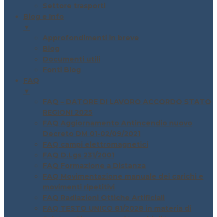
Settore trasporti
Blog e Info
▼
Approfondimenti in breve
Blog
Documenti utili
Fonti Blog
FAQ
▼
FAQ – DATORE DI LAVORO ACCORDO STATO
REGIONI 2025
FAQ Aggiornamento Antincendio nuovo
Decreto DM 01-02/09/2021
FAQ campi elettromagnetici
FAQ D.Lgs 231/2001
FAQ Formazione a Distanza
FAQ Movimentazione manuale dei carichi e
movimenti ripetitivi
FAQ Radiazioni Ottiche Artificiali
FAQ TESTO UNICO 81/2028 in materia di