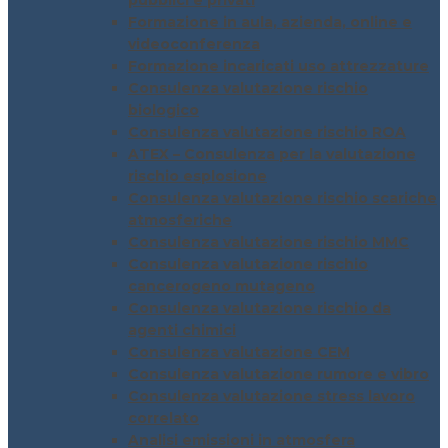
pubblici e privati
Formazione in aula, azienda, online e
videoconferenza
Formazione incaricati uso attrezzature
Consulenza valutazione rischio
biologico
Consulenza valutazione rischio ROA
ATEX – Consulenza per la valutazione
rischio esplosione
Consulenza valutazione rischio scariche
atmosferiche
Consulenza valutazione rischio MMC
Consulenza valutazione rischio
cancerogeno mutageno
Consulenza valutazione rischio da
agenti chimici
Consulenza valutazione CEM
Consulenza valutazione rumore e vibro
Consulenza valutazione stress lavoro
correlato
Analisi emissioni in atmosfera