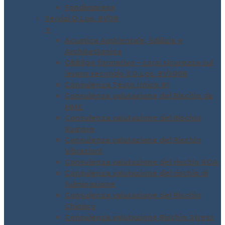
Fondimpresa
Servizi D.Lgs. 81/08
▼
Acustica Ambientale, Edilizia e
Architettonica
Obbligo formativo – corsi sicurezza sul
lavoro secondo il D.Lgs. 81/2008
Consulenza Testo Unico 81
Consulenza valutazione del Rischio da
MMC
Consulenza valutazione del Rischio
Rumore
Consulenza valutazione del Rischio
Vibrazioni
Consulenza valutazione del rischio ROA
Consulenza valutazione del rischio di
fulminazione
Consulenza valutazione del Rischio
Chimico
Consulenza valutazione Rischio Stress