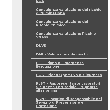
ROA
Consulenza valutazione del rischio
di fulminazione
Consulenza valutazione del
Rischio Chimico
Consulenza valutazione Rischio
Stress
DUVRI
DVR – Valutazione dei rischi
PEE – Piano di Emergenza
Evacuazione
POS – Piano Operativo di Sicurezza
RLST – Rappresentante Lavoratori
Sicurezza Territoriale – supporto
alla nomina
RSPP – Incarico di Responsabile del
Servizio di Prevenzione e
Protezione