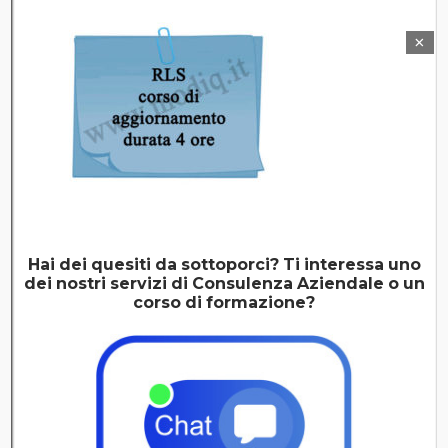
800 300333
Numero Verde
041 5412700
WhatsApp
modi@modiq.it
E-mail
modi.pec@legalmail.it
PEC
Hai dei quesiti da sottoporci? Ti interessa uno
Sedi MODI S.r.l.
dei nostri servizi di
Consulenza Aziendale o un
corso di formazione?
SEDE LEGALE
Spinea
Piazza Marconi n. 9 30038 Spinea (VE)
Codice
Fiscale e Partita IVA
03068230279