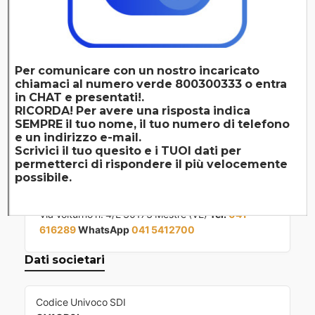
SEDE OPERATIVA
Spinea
Per comunicare con un nostro incaricato
chiamaci al numero verde 800300333 o entra
Via Lavezzari n. 2 30038 Spinea (VE)
Tel.
041
in CHAT e presentati!.
5412700
WhatsApp
041 5412700
RICORDA! Per avere una risposta indica
SEMPRE il tuo nome, il tuo numero di telefono
e un indirizzo e-mail.
Scrivici il tuo quesito e i TUOI dati per
permetterci di rispondere il più velocemente
SEDE CORSI
possibile.
Mestre
Via Volturno n. 4/E 30173 Mestre (VE)
Tel.
041
616289
WhatsApp
041 5412700
Dati societari
Codice Univoco SDI