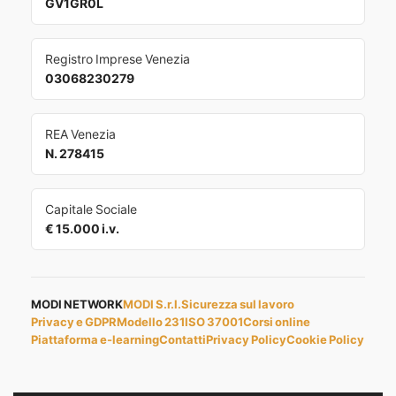
GV1GR0L
Registro Imprese Venezia
03068230279
REA Venezia
N. 278415
Capitale Sociale
€ 15.000 i.v.
MODI NETWORK
MODI S.r.l.
Sicurezza sul lavoro
Privacy e GDPR
Modello 231
ISO 37001
Corsi online
Piattaforma e-learning
Contatti
Privacy Policy
Cookie Policy