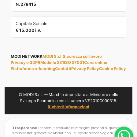
N. 278415
Capitale Sociale
€ 15.000 i.v.
MODI NETWORK
MODI S.r.l.
Sicurezza sul lavoro
Privacy e GDPR
Modello 231
ISO 37001
Corsi online
Piattaforma e-learning
Contatti
Privacy Policy
Cookie Policy
© MODI S.r.l. — Marchio depositato al Ministero dello
Sviluppo Economico con il numero VE2010C000315.
Richiedi informazioni
Trasparenza:
I contenuti testuali e le immagini presenti su questo
sito sono stati generati o elaborati con il supporto di tecnologie di