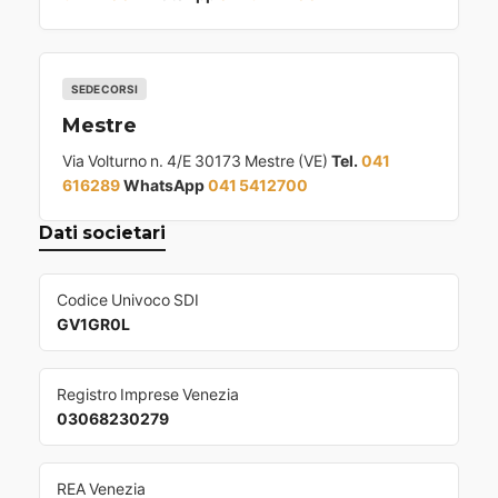
SEDE CORSI
Mestre
Via Volturno n. 4/E 30173 Mestre (VE)
Tel.
041
616289
WhatsApp
041 5412700
Dati societari
Codice Univoco SDI
GV1GR0L
Registro Imprese Venezia
03068230279
REA Venezia