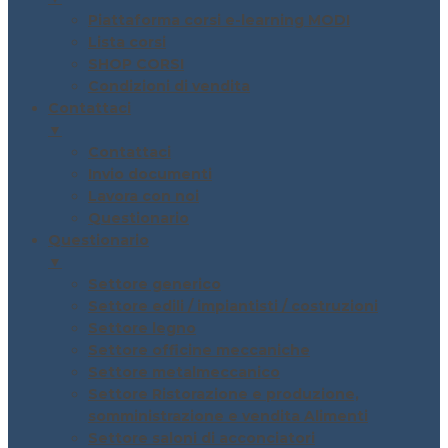
Piattaforma corsi e-learning MODI
Lista corsi
SHOP CORSI
Condizioni di vendita
Contattaci
▼
Contattaci
Invio documenti
Lavora con noi
Questionario
Questionario
▼
Settore generico
Settore edili / impiantisti / costruzioni
Settore legno
Settore officine meccaniche
Settore metalmeccanico
Settore Ristorazione e produzione,
somministrazione e vendita Alimenti
Settore saloni di acconciatori