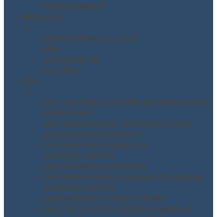
Settore trasporti
Blog e Info
▼
Approfondimenti in breve
Blog
Documenti utili
Fonti Blog
FAQ
▼
FAQ – DATORE DI LAVORO ACCORDO STATO
REGIONI 2025
FAQ Aggiornamento Antincendio nuovo
Decreto DM 01-02/09/2021
FAQ campi elettromagnetici
FAQ D.Lgs 231/2001
FAQ Formazione a Distanza
FAQ Movimentazione manuale dei carichi e
movimenti ripetitivi
FAQ Radiazioni Ottiche Artificiali
FAQ TESTO UNICO 81/2028 in materia di