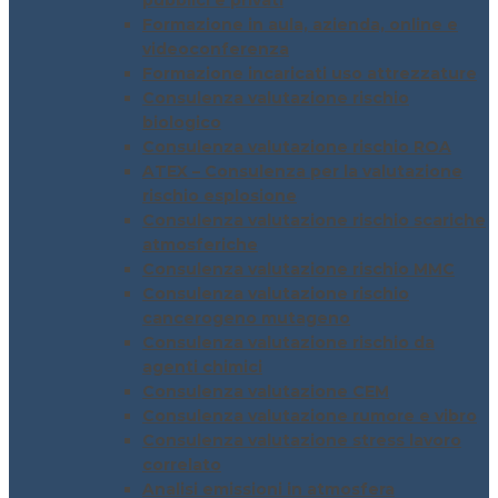
pubblici e privati
Formazione in aula, azienda, online e
videoconferenza
Formazione incaricati uso attrezzature
Consulenza valutazione rischio
biologico
Consulenza valutazione rischio ROA
ATEX – Consulenza per la valutazione
rischio esplosione
Consulenza valutazione rischio scariche
atmosferiche
Consulenza valutazione rischio MMC
Consulenza valutazione rischio
cancerogeno mutageno
Consulenza valutazione rischio da
agenti chimici
Consulenza valutazione CEM
Consulenza valutazione rumore e vibro
Consulenza valutazione stress lavoro
correlato
Analisi emissioni in atmosfera