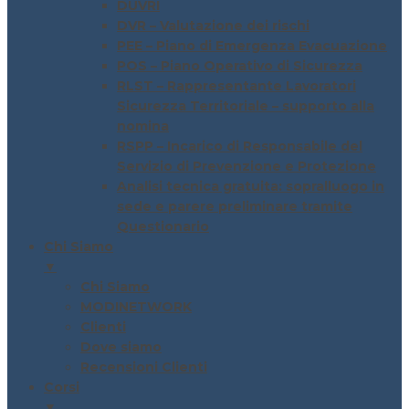
DUVRI
DVR – Valutazione dei rischi
PEE – Piano di Emergenza Evacuazione
POS – Piano Operativo di Sicurezza
RLST – Rappresentante Lavoratori
Sicurezza Territoriale – supporto alla
nomina
RSPP – Incarico di Responsabile del
Servizio di Prevenzione e Protezione
Analisi tecnica gratuita: sopralluogo in
sede e parere preliminare tramite
Questionario
Chi Siamo
▼
Chi Siamo
MODINETWORK
Clienti
Dove siamo
Recensioni Clienti
Corsi
▼