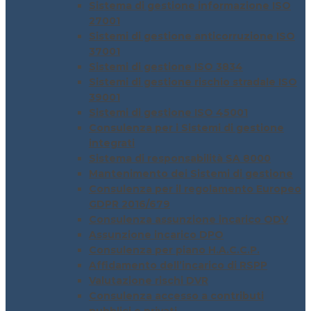
Sistema di gestione informazione ISO
27001
Sistemi di gestione anticorruzione ISO
37001
Sistemi di gestione ISO 3834
Sistemi di gestione rischio stradale ISO
39001
Sistemi di gestione ISO 45001
Consulenza per i Sistemi di gestione
integrati
Sistema di responsabilità SA 8000
Mantenimento dei Sistemi di gestione
Consulenza per il regolamento Europeo
GDPR 2016/679
Consulenza assunzione incarico ODV
Assunzione incarico DPO
Consulenza per piano H.A.C.C.P.
Affidamento dell’incarico di RSPP
Valutazione rischi DVR
Consulenza accesso a contributi