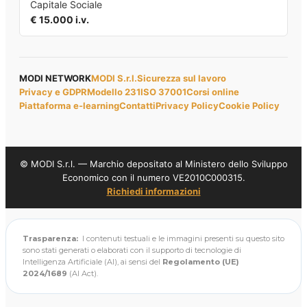
Capitale Sociale
€ 15.000 i.v.
MODI NETWORK
MODI S.r.l.
Sicurezza sul lavoro
Privacy e GDPR
Modello 231
ISO 37001
Corsi online
Piattaforma e-learning
Contatti
Privacy Policy
Cookie Policy
© MODI S.r.l. — Marchio depositato al Ministero dello Sviluppo
Economico con il numero VE2010C000315.
Richiedi informazioni
Trasparenza:
I contenuti testuali e le immagini presenti su questo sito
sono stati generati o elaborati con il supporto di tecnologie di
Intelligenza Artificiale (AI), ai sensi del
Regolamento (UE)
2024/1689
(AI Act).