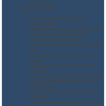
Fondimpresa
Servizi D.Lgs. 81/08
▼
Acustica Ambientale, Edilizia e
Architettonica
Obbligo formativo – corsi sicurezza sul
lavoro secondo il D.Lgs. 81/2008
Consulenza Testo Unico 81
Consulenza valutazione del Rischio da
MMC
Consulenza valutazione del Rischio
Rumore
Consulenza valutazione del Rischio
Vibrazioni
Consulenza valutazione del rischio ROA
Consulenza valutazione del rischio di
fulminazione
Consulenza valutazione del Rischio
Chimico
Consulenza valutazione Rischio Stress