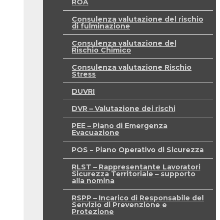
ROA
Consulenza valutazione del rischio
di fulminazione
Consulenza valutazione del
Rischio Chimico
Consulenza valutazione Rischio
Stress
DUVRI
DVR – Valutazione dei rischi
PEE – Piano di Emergenza
Evacuazione
POS – Piano Operativo di Sicurezza
RLST – Rappresentante Lavoratori
Sicurezza Territoriale – supporto
alla nomina
RSPP – Incarico di Responsabile del
Servizio di Prevenzione e
Protezione