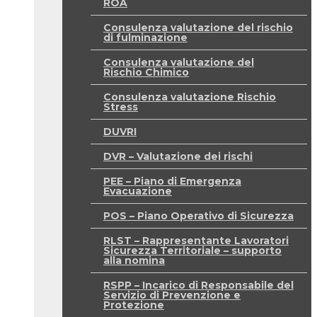
ROA
Consulenza valutazione del rischio
di fulminazione
Consulenza valutazione del
Rischio Chimico
Consulenza valutazione Rischio
Stress
DUVRI
DVR – Valutazione dei rischi
PEE – Piano di Emergenza
Evacuazione
POS – Piano Operativo di Sicurezza
RLST – Rappresentante Lavoratori
Sicurezza Territoriale – supporto
alla nomina
RSPP – Incarico di Responsabile del
Servizio di Prevenzione e
Protezione