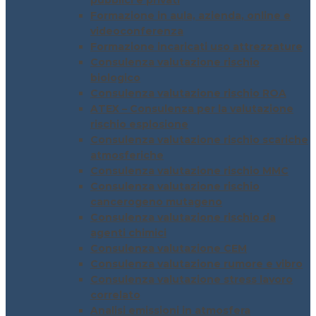
pubblici e privati
Formazione in aula, azienda, online e
videoconferenza
Formazione incaricati uso attrezzature
Consulenza valutazione rischio
biologico
Consulenza valutazione rischio ROA
ATEX – Consulenza per la valutazione
rischio esplosione
Consulenza valutazione rischio scariche
atmosferiche
Consulenza valutazione rischio MMC
Consulenza valutazione rischio
cancerogeno mutageno
Consulenza valutazione rischio da
agenti chimici
Consulenza valutazione CEM
Consulenza valutazione rumore e vibro
Consulenza valutazione stress lavoro
correlato
Analisi emissioni in atmosfera