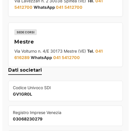
Via Lavezzari n. 2 30038 Spinea (VE)
Tel.
041
5412700
WhatsApp
041 5412700
SEDE CORSI
Mestre
Via Volturno n. 4/E 30173 Mestre (VE)
Tel.
041
616289
WhatsApp
041 5412700
Dati societari
Codice Univoco SDI
GV1GR0L
Registro Imprese Venezia
03068230279