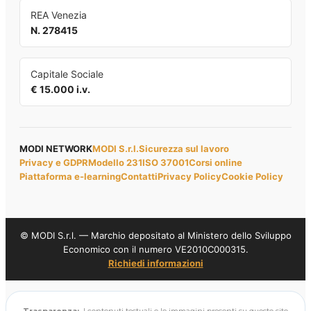
REA Venezia
N. 278415
Capitale Sociale
€ 15.000 i.v.
MODI NETWORK
MODI S.r.l.
Sicurezza sul lavoro
Privacy e GDPR
Modello 231
ISO 37001
Corsi online
Piattaforma e-learning
Contatti
Privacy Policy
Cookie Policy
© MODI S.r.l. — Marchio depositato al Ministero dello Sviluppo
Economico con il numero VE2010C000315.
Richiedi informazioni
Trasparenza:
I contenuti testuali e le immagini presenti su questo sito