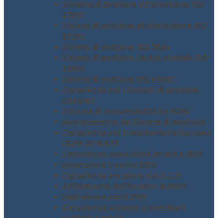
Sistema di gestione informazione ISO
27001
Sistemi di gestione anticorruzione ISO
37001
Sistemi di gestione ISO 3834
Sistemi di gestione rischio stradale ISO
39001
Sistemi di gestione ISO 45001
Consulenza per i Sistemi di gestione
integrati
Sistema di responsabilità SA 8000
Mantenimento dei Sistemi di gestione
Consulenza per il regolamento Europeo
GDPR 2016/679
Consulenza assunzione incarico ODV
Assunzione incarico DPO
Consulenza per piano H.A.C.C.P.
Affidamento dell’incarico di RSPP
Valutazione rischi DVR
Consulenza accesso a contributi