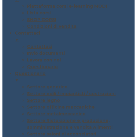
Piattaforma corsi e-learning MODI
Lista corsi
SHOP CORSI
Condizioni di vendita
Contattaci
▼
Contattaci
Invio documenti
Lavora con noi
Questionario
Questionario
▼
Settore generico
Settore edili / impiantisti / costruzioni
Settore legno
Settore officine meccaniche
Settore metalmeccanico
Settore Ristorazione e produzione,
somministrazione e vendita Alimenti
Settore saloni di acconciatori