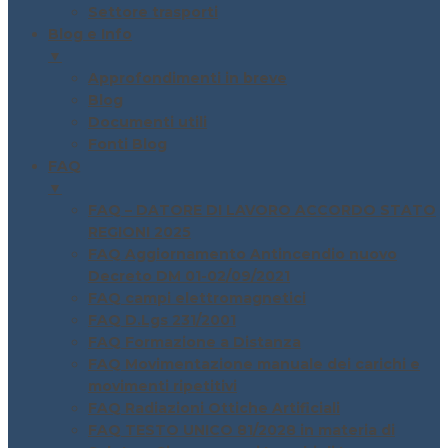
Settore trasporti
Blog e Info
▼
Approfondimenti in breve
Blog
Documenti utili
Fonti Blog
FAQ
▼
FAQ – DATORE DI LAVORO ACCORDO STATO
REGIONI 2025
FAQ Aggiornamento Antincendio nuovo
Decreto DM 01-02/09/2021
FAQ campi elettromagnetici
FAQ D.Lgs 231/2001
FAQ Formazione a Distanza
FAQ Movimentazione manuale dei carichi e
movimenti ripetitivi
FAQ Radiazioni Ottiche Artificiali
FAQ TESTO UNICO 81/2028 in materia di