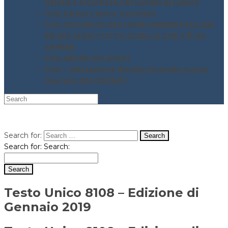
Salute e Sicurezza nei Luoghi di Lavoro
FAQ Stress Lavoro Correlato
FAQ SISTEMI DI GESTIONE AMBIENTALE UNI
EN ISO 14001 TUTTO QUELLO CHE C’È DA
SAPERE
FAQ UNI EN ISO 37001
FAQ – Valutazione Rischio incendio nuovo
Decreto DM 03/06/21
Search for:
Search for:
Search:
Testo Unico 8108 – Edizione di
Gennaio 2019