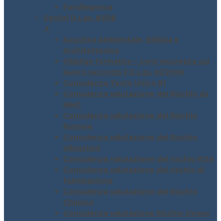
Fondimpresa
Servizi D.Lgs. 81/08
▼
Acustica Ambientale, Edilizia e
Architettonica
Obbligo formativo – corsi sicurezza sul
lavoro secondo il D.Lgs. 81/2008
Consulenza Testo Unico 81
Consulenza valutazione del Rischio da
MMC
Consulenza valutazione del Rischio
Rumore
Consulenza valutazione del Rischio
Vibrazioni
Consulenza valutazione del rischio ROA
Consulenza valutazione del rischio di
fulminazione
Consulenza valutazione del Rischio
Chimico
Consulenza valutazione Rischio Stress