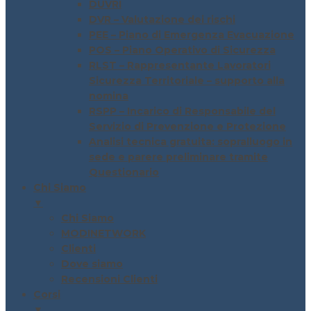
DUVRI
DVR – Valutazione dei rischi
PEE – Piano di Emergenza Evacuazione
POS – Piano Operativo di Sicurezza
RLST – Rappresentante Lavoratori
Sicurezza Territoriale – supporto alla
nomina
RSPP – Incarico di Responsabile del
Servizio di Prevenzione e Protezione
Analisi tecnica gratuita: sopralluogo in
sede e parere preliminare tramite
Questionario
Chi Siamo
▼
Chi Siamo
MODINETWORK
Clienti
Dove siamo
Recensioni Clienti
Corsi
▼