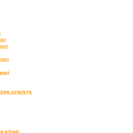
1
001
7001
9001
grati
GDPR 2016/679
e privati