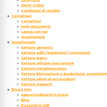
Lista corsi
SHOP CORSI
Condizioni di vendita
Contattaci
Contattaci
Invio documenti
Lavora con noi
Questionario
Questionario
Settore generico
Settore edili / impiantisti / costruzioni
Settore legno
Settore officine meccaniche
Settore metalmeccanico
Settore Ristorazione e produzione, somministr
Settore saloni di acconciatori
Settore trasporti
Blog e Info
Approfondimenti in breve
Blog
Documenti utili