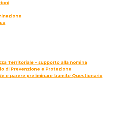
ioni
lminazione
ico
za Territoriale – supporto alla nomina
zio di Prevenzione e Protezione
ede e parere preliminare tramite Questionario