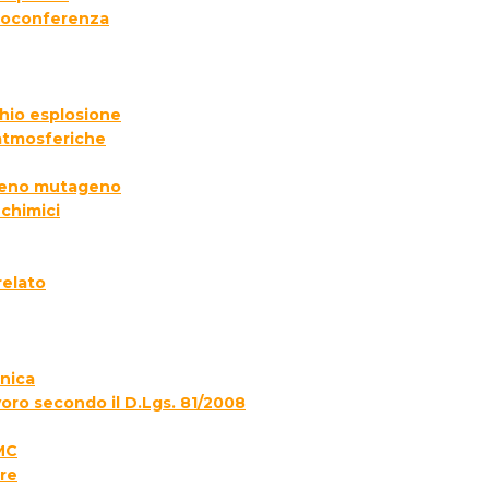
deoconferenza
chio esplosione
 atmosferiche
ogeno mutageno
 chimici
relato
onica
voro secondo il D.Lgs. 81/2008
MC
re