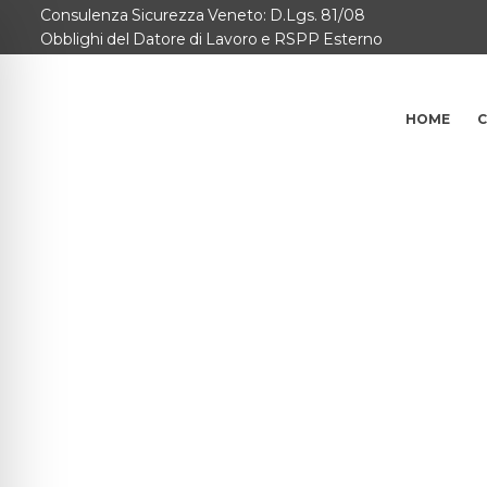
Consulenza Sicurezza Veneto: D.Lgs. 81/08
Home
Obblighi del Datore di Lavoro e RSPP Esterno
Consulenze per
HOME
C
Chi Siamo
Corsi
Contattaci
Questionario
Blog e Info
FAQ