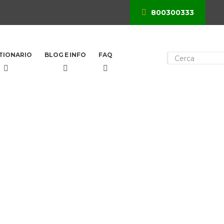
800300333
×
TIONARIO
BLOG E INFO
FAQ