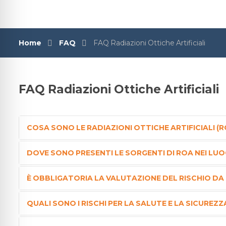
Home
FAQ
FAQ Radiazioni Ottiche Artificiali
FAQ Radiazioni Ottiche Artificiali
COSA SONO LE RADIAZIONI OTTICHE ARTIFICIALI (R
DOVE SONO PRESENTI LE SORGENTI DI ROA NEI LUO
Le Radiazioni Ottiche Artificiali (ROA) sono radiazioni el
dell’infrarosso). L’energia associata (E = hν) è indicativam
È OBBLIGATORIA LA VALUTAZIONE DEL RISCHIO DA 
Le sorgenti di Radiazioni Ottiche Artificiali interessano molte
Le sorgenti di radiazioni ottiche possono inoltre essere cla
QUALI SONO I RISCHI PER LA SALUTE E LA SICUREZ
Le prime emettono radiazioni “in fase” fra di loro (i minim
• riscaldatori radianti;
Sì. Dal 26 aprile 2010 è in vigore l’obbligo di valutazione de
sorgenti coerenti; mentre le seconde emettono radiazioni 
• forni di fusione metalli e vetro;
recepisce la direttiva europea 2006/25/CE.