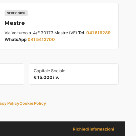
SEDE CORSI
dumenti resistenti al calore, grembiuli), in funzione del
Mestre
Via Volturno n. 4/E 30173 Mestre (VE)
Tel.
041 616289
WhatsApp
041 5412700
Capitale Sociale
€ 15.000 i.v.
acy Policy
Cookie Policy
Richiedi informazioni