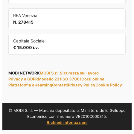
REA Venezia
N. 278415
Capitale Sociale
€ 15.000 i.v.
MODI NETWORK
MODI S.r.l.
Sicurezza sul lavoro
Privacy e GDPR
Modello 231
ISO 37001
Corsi online
Piattaforma e-learning
Contatti
Privacy Policy
Cookie Policy
© MODI S.r.l. — Marchio depositato al Ministero dello Sviluppo
Economico con il numero VE2010C000315.
Richiedi informazioni