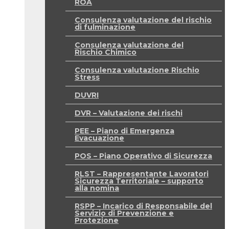
ROA
Consulenza valutazione del rischio
di fulminazione
Consulenza valutazione del
Rischio Chimico
Consulenza valutazione Rischio
Stress
DUVRI
DVR – Valutazione dei rischi
PEE – Piano di Emergenza
Evacuazione
POS – Piano Operativo di Sicurezza
RLST – Rappresentante Lavoratori
Sicurezza Territoriale – supporto
alla nomina
RSPP – Incarico di Responsabile del
Servizio di Prevenzione e
Protezione