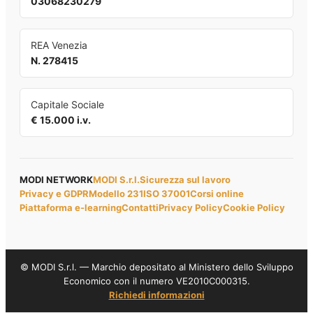
03068230279
REA Venezia
N. 278415
Capitale Sociale
€ 15.000 i.v.
MODI NETWORK
MODI S.r.l.
Sicurezza sul lavoro
Privacy e GDPR
Modello 231
ISO 37001
Corsi online
Piattaforma e-learning
Contatti
Privacy Policy
Cookie Policy
© MODI S.r.l. — Marchio depositato al Ministero dello Sviluppo
Economico con il numero VE2010C000315.
Richiedi informazioni