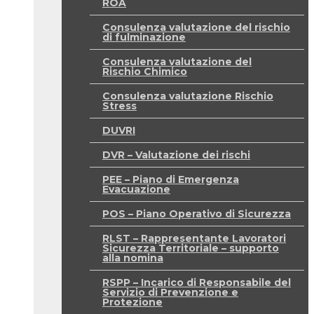
ROA
Consulenza valutazione del rischio
di fulminazione
Consulenza valutazione del
Rischio Chimico
Consulenza valutazione Rischio
Stress
DUVRI
DVR – Valutazione dei rischi
PEE – Piano di Emergenza
Evacuazione
POS – Piano Operativo di Sicurezza
RLST – Rappresentante Lavoratori
Sicurezza Territoriale – supporto
alla nomina
RSPP – Incarico di Responsabile del
Servizio di Prevenzione e
Protezione