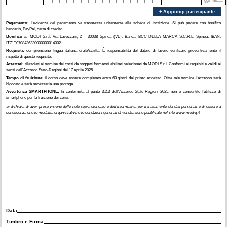
+ Aggiungi partecipante
Pagamento:
l'evidenza del pagamento va trasmessa unitamente alla scheda di iscrizione. Si può pagare con bonifico
bancario, PayPal, carta di credito.
Bonifico a:
MODI S.r.l. Via Lavezzari, 2 – 30038 Spinea (VE). Banca: BCC DELLA MARCA S.C.R.L. Spinea. IBAN:
IT71T0708436330000000014002.
Requisiti:
comprensione lingua italiana orale/scritta. È responsabilità del datore di lavoro verificare preventivamente il
rispetto di questo requisito.
Attestati:
rilasciati al termine dei corsi da soggetti formatori abilitati selezionati da MODI S.r.l. Conformi ai requisiti e validi ai
sensi dell'Accordo Stato‑Regioni del 17 aprile 2025.
Tempo di fruizione:
il corso deve essere completato entro 60 giorni dal primo accesso. Oltre tale termine l'accesso sarà
bloccato e sarà necessaria una proroga.
Avvertenza SMARTPHONE:
In conformità al punto 3.2.3 dell'Accordo Stato‑Regioni 2025, non è consentito l'utilizzo di
smartphone per la fruizione dei corsi.
Si dichiara di aver preso visione delle note sopra elencate e dell'informativa per il trattamento dei dati personali e di essere a
conoscenza che le modalità organizzative e le condizioni generali di vendita sono pubblicate nel sito
www.modiq.it
Data
Timbro e Firma