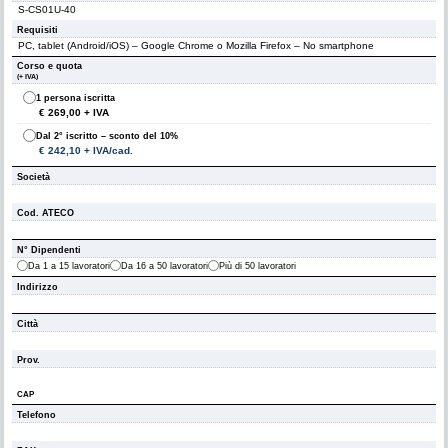
Requisiti
Corso e quota
(+ IVA)
1 persona iscritta
€ 269,00 + IVA
Dal 2° iscritto – sconto del 10%
€ 242,10 + IVA/cad.
Società
Cod. ATECO
N° Dipendenti
Da 1 a 15 lavoratori
Da 16 a 50 lavoratori
Più di 50 lavoratori
Indirizzo
Città
Prov.
CAP
Telefono