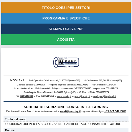
TITOLO CORSI PER SETTORI
PROGRAMMA E SPECIFICHE
STAMPA / SALVA PDF
ACQUISTA
MODI S.r.l.
– Sedi Operative: Via Lavezzari, 2 30038 Spinea (VE) – Via Volturno n. 4/E, 30173 Mestre (VE)
Capitale Sociale € 15.000 i.v. – Registro Imprese Venezia 03068230279 – REA Venezia N. 278415
Marchio depositato al Ministero dello Sviluppo economico n. VE2010C000315 – registrato n. 0001433425
Sede Legale: Piazza Marconi, 9 – 30038 Spinea (VE) – C. Fisc. e P.IVA: 03068230279
Tel:
041 5412700
– Fax: 041 5410464 –
www.modiq.it
–
modi@modiq.it
–
modi.pec@legalmail.it
SCHEDA DI ISCRIZIONE CORSO IN E-LEARNING
Per formalizzare l'iscrizione inviare e-mail a
modi@modiq.it
oppure WhatsApp
+39 041 541 2700
Titolo del corso
Codice