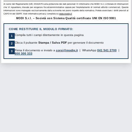
Ai sensi del Regolamento (UE) 2016/679 sulla protezione dei dati personali Vi informiamo che MODI S.r.l. è titolare di informazioni
che Vi riguardano, rilevate per esigenze fiscali/amministrative oppure per l'espletamento di normali attività commerciali. Queste
informazioni sono impiegate esclusivamente dalla scrivente nel pieno rispetto della normativa. Potete esercitare i diritti previsti al
CAPO III del GDPR. Vedi informativa privacy completa su
www.modiq.it
MODI S.r.l. – Società con Sistema Qualità certificato UNI EN ISO 9001
COME RESTITUIRE IL MODULO FIRMATO:
Compila tutti i campi direttamente in questa pagina
1
Clicca il pulsante
Stampa / Salva PDF
per generare il documento
2
Firma il documento e invialo a
corsi@modiq.it
| WhatsApp
041 541 2700
|
3
800 300 333