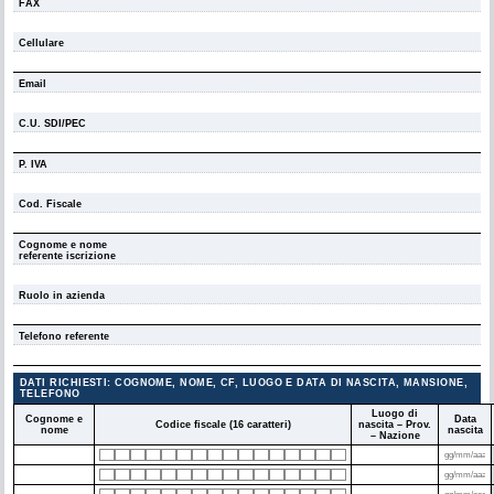
FAX
Cellulare
Email
C.U. SDI/PEC
P. IVA
Cod. Fiscale
Cognome e nome
referente iscrizione
Ruolo in azienda
Telefono referente
DATI RICHIESTI: COGNOME, NOME, CF, LUOGO E DATA DI NASCITA, MANSIONE,
TELEFONO
Luogo di
Cognome e
Data
Codice fiscale (16 caratteri)
nascita – Prov.
nome
nascita
– Nazione