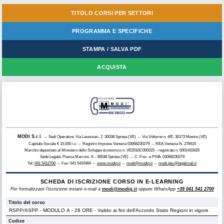
TITOLO CORSI PER SETTORI
PROGRAMMA E SPECIFICHE
STAMPA / SALVA PDF
ACQUISTA
MODI S.r.l.
– Sedi Operative: Via Lavezzari, 2 30038 Spinea (VE) – Via Volturno n. 4/E, 30173 Mestre (VE)
Capitale Sociale € 15.000 i.v. – Registro Imprese Venezia 03068230279 – REA Venezia N. 278415
Marchio depositato al Ministero dello Sviluppo economico n. VE2010C000315 – registrato n. 0001433425
Sede Legale: Piazza Marconi, 9 – 30038 Spinea (VE) – C. Fisc. e P.IVA: 03068230279
Tel:
041 5412700
– Fax: 041 5410464 –
www.modiq.it
–
modi@modiq.it
–
modi.pec@legalmail.it
SCHEDA DI ISCRIZIONE CORSO IN E-LEARNING
Per formalizzare l'iscrizione inviare e-mail a
modi@modiq.it
oppure WhatsApp
+39 041 541 2700
Titolo del corso
Codice