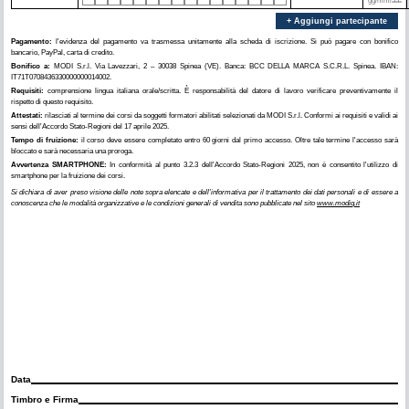
+ Aggiungi partecipante
Pagamento:
l'evidenza del pagamento va trasmessa unitamente alla scheda di iscrizione. Si può pagare con bonifico
bancario, PayPal, carta di credito.
Bonifico a:
MODI S.r.l. Via Lavezzari, 2 – 30038 Spinea (VE). Banca: BCC DELLA MARCA S.C.R.L. Spinea. IBAN:
IT71T0708436330000000014002.
Requisiti:
comprensione lingua italiana orale/scritta. È responsabilità del datore di lavoro verificare preventivamente il
rispetto di questo requisito.
Attestati:
rilasciati al termine dei corsi da soggetti formatori abilitati selezionati da MODI S.r.l. Conformi ai requisiti e validi ai
sensi dell'Accordo Stato‑Regioni del 17 aprile 2025.
Tempo di fruizione:
il corso deve essere completato entro 60 giorni dal primo accesso. Oltre tale termine l'accesso sarà
bloccato e sarà necessaria una proroga.
Avvertenza SMARTPHONE:
In conformità al punto 3.2.3 dell'Accordo Stato‑Regioni 2025, non è consentito l'utilizzo di
smartphone per la fruizione dei corsi.
Si dichiara di aver preso visione delle note sopra elencate e dell'informativa per il trattamento dei dati personali e di essere a
conoscenza che le modalità organizzative e le condizioni generali di vendita sono pubblicate nel sito
www.modiq.it
Data
Timbro e Firma