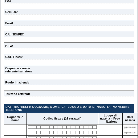
FAX
Cellulare
Email
C.U. SDI/PEC
P. IVA
Cod. Fiscale
Cognome e nome
referente iscrizione
Ruolo in azienda
Telefono referente
DATI RICHIESTI: COGNOME, NOME, CF, LUOGO E DATA DI NASCITA, MANSIONE,
TELEFONO
Luogo di
Cognome e
Data
Codice fiscale (16 caratteri)
nascita – Prov.
nome
nascita
– Nazione