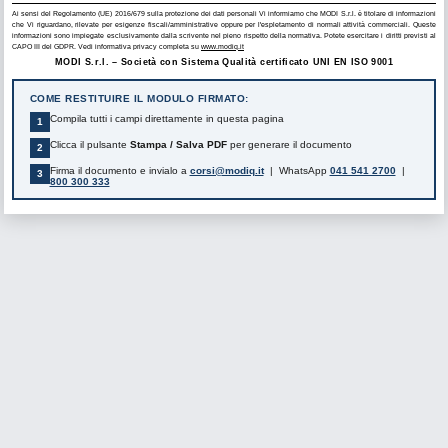
Ai sensi del Regolamento (UE) 2016/679 sulla protezione dei dati personali Vi informiamo che MODI S.r.l. è titolare di informazioni
che Vi riguardano, rilevate per esigenze fiscali/amministrative oppure per l'espletamento di normali attività commerciali. Queste
informazioni sono impiegate esclusivamente dalla scrivente nel pieno rispetto della normativa. Potete esercitare i diritti previsti al
CAPO III del GDPR. Vedi informativa privacy completa su
www.modiq.it
MODI S.r.l. – Società con Sistema Qualità certificato UNI EN ISO 9001
COME RESTITUIRE IL MODULO FIRMATO:
Compila tutti i campi direttamente in questa pagina
1
Clicca il pulsante
Stampa / Salva PDF
per generare il documento
2
Firma il documento e invialo a
corsi@modiq.it
| WhatsApp
041 541 2700
|
3
800 300 333