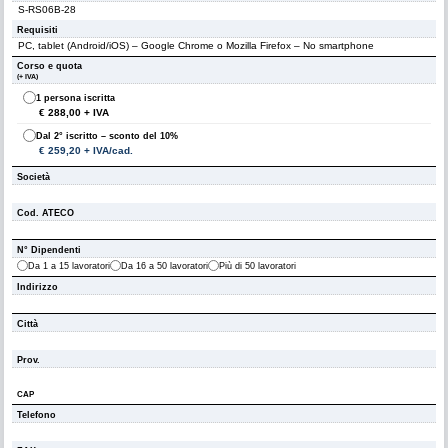
Requisiti
Corso e quota
(+ IVA)
1 persona iscritta
€ 288,00 + IVA
Dal 2° iscritto – sconto del 10%
€ 259,20 + IVA/cad.
Società
Cod. ATECO
N° Dipendenti
Da 1 a 15 lavoratori
Da 16 a 50 lavoratori
Più di 50 lavoratori
Indirizzo
Città
Prov.
CAP
Telefono