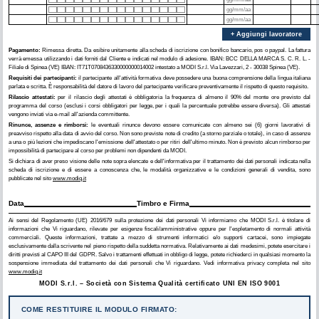
+ Aggiungi lavoratore
Pagamento:
Rimessa diretta. Da esibire unitamente alla scheda di iscrizione con bonifico bancario, pos o paypal. La fattura
verrà emessa utilizzando i dati forniti dal Cliente e indicati nel modulo di adesione. IBAN: BCC DELLA MARCA S. C. R. L. -
Filiale di Spinea (VE) IBAN: IT71T0708436330000000014002 intestato a MODI S.r.l. Via Lavezzari, 2 - 30038 Spinea (VE).
Requisiti dei partecipanti:
il partecipante all'attività formativa deve possedere una buona comprensione della lingua italiana
parlata e scritta. È responsabilità del datore di lavoro del partecipante verificare preventivamente il rispetto di questo requisito.
Rilascio attestati:
per il rilascio degli attestati è obbligatoria la frequenza di almeno il 90% del monte ore previsto dal
programma del corso (esclusi i corsi obbligatori per legge, per i quali la percentuale potrebbe essere diversa). Gli attestati
vengono inviati via e-mail all'azienda committente.
Rinunce, assenze e rimborsi:
le eventuali rinunce devono essere comunicate con almeno sei (6) giorni lavorativi di
preavviso rispetto alla data di avvio del corso. Non sono previste note di credito (a storno parziale o totale), in caso di assenze
a una o più lezioni che impediscano l'emissione dell'attestato o per ritiri dell'ultimo minuto. Non è previsto alcun rimborso per
impossibilità di partecipare al corso per problemi non dipendenti da MODI.
Si dichiara di aver preso visione delle note sopra elencate e dell'informativa per il trattamento dei dati personali indicata nella
scheda di iscrizione e di essere a conoscenza che, le modalità organizzative e le condizioni generali di vendita, sono
pubblicate nel sito
www.modiq.it
Data
Timbro e Firma
Ai sensi del Regolamento (UE) 2016/679 sulla protezione dei dati personali Vi informiamo che MODI S.r.l. è titolare di
informazioni che Vi riguardano, rilevate per esigenze fiscali/amministrative oppure per l'espletamento di normali attività
commerciali. Queste informazioni, trattate a mezzo di strumenti informatici e/o supporti cartacei, sono impiegate
esclusivamente dalla scrivente nel pieno rispetto della suddetta normativa. Relativamente ai dati medesimi, potete esercitare i
diritti previsti al CAPO III del GDPR. Salvo i trattamenti effettuati in obbligo di legge, potete richiederci in qualsiasi momento la
sospensione immediata del trattamento dei dati personali che Vi riguardano. Vedi informativa privacy completa nel sito
www.modiq.it
MODI S.r.l. – Società con Sistema Qualità certificato UNI EN ISO 9001
COME RESTITUIRE IL MODULO FIRMATO: