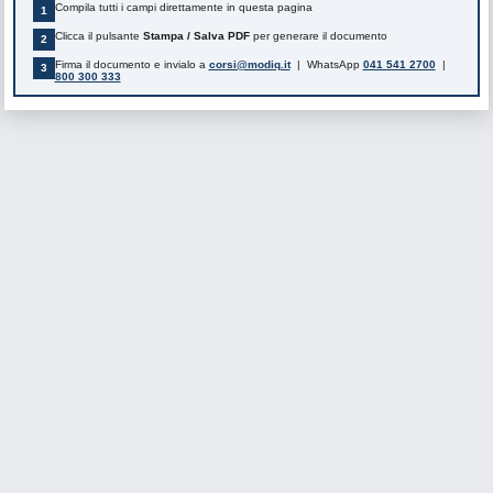
Compila tutti i campi direttamente in questa pagina
1
Clicca il pulsante
Stampa / Salva PDF
per generare il documento
2
Firma il documento e invialo a
corsi@modiq.it
| WhatsApp
041 541 2700
|
3
800 300 333