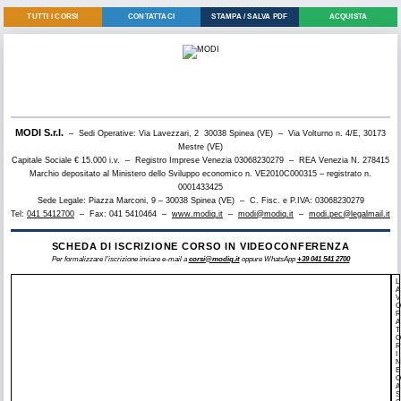
TUTTI I CORSI
CONTATTACI
STAMPA / SALVA PDF
ACQUISTA
MODI S.r.l.
– Sedi Operative: Via Lavezzari, 2 30038 Spinea (VE) – Via Volturno n. 4/E, 30173
Mestre (VE)
Capitale Sociale € 15.000 i.v. – Registro Imprese Venezia 03068230279 – REA Venezia N. 278415
Marchio depositato al Ministero dello Sviluppo economico n. VE2010C000315 – registrato n.
0001433425
Sede Legale: Piazza Marconi, 9 – 30038 Spinea (VE) – C. Fisc. e P.IVA: 03068230279
Tel:
041 5412700
– Fax: 041 5410464 –
www.modiq.it
–
modi@modiq.it
–
modi.pec@legalmail.it
SCHEDA DI ISCRIZIONE CORSO IN VIDEOCONFERENZA
Per formalizzare l'iscrizione inviare e-mail a
corsi@modiq.it
oppure WhatsApp
+39 041 541 2700
L
A
V
O
R
A
T
O
R
I
N
E
O
A
S