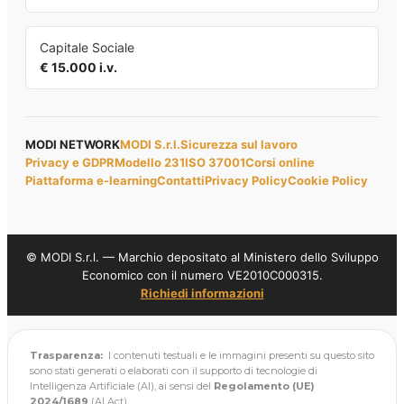
Capitale Sociale
€ 15.000 i.v.
MODI NETWORK
MODI S.r.l.
Sicurezza sul lavoro
Privacy e GDPR
Modello 231
ISO 37001
Corsi online
Piattaforma e-learning
Contatti
Privacy Policy
Cookie Policy
© MODI S.r.l. — Marchio depositato al Ministero dello Sviluppo
Economico con il numero VE2010C000315.
Richiedi informazioni
Trasparenza:
I contenuti testuali e le immagini presenti su questo sito
sono stati generati o elaborati con il supporto di tecnologie di
Intelligenza Artificiale (AI), ai sensi del
Regolamento (UE)
2024/1689
(AI Act).