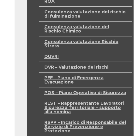
ROA
Consulenza valutazione del rischio
di fulminazione
Consulenza valutazione del
Rischio Chimico
Consulenza valutazione Rischio
Stress
DUVRI
DVR – Valutazione dei rischi
PEE – Piano di Emergenza
Evacuazione
POS – Piano Operativo di Sicurezza
RLST – Rappresentante Lavoratori
Sicurezza Territoriale – supporto
alla nomina
RSPP – Incarico di Responsabile del
Servizio di Prevenzione e
Protezione