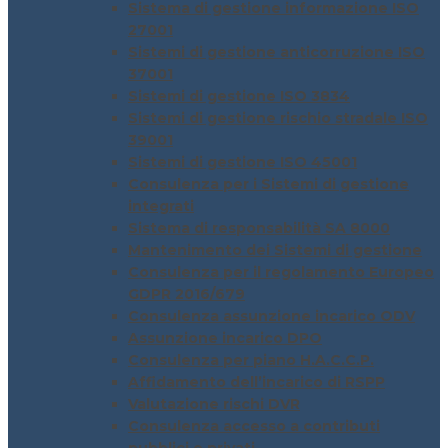
Sistema di gestione informazione ISO
27001
Sistemi di gestione anticorruzione ISO
37001
Sistemi di gestione ISO 3834
Sistemi di gestione rischio stradale ISO
39001
Sistemi di gestione ISO 45001
Consulenza per i Sistemi di gestione
integrati
Sistema di responsabilità SA 8000
Mantenimento dei Sistemi di gestione
Consulenza per il regolamento Europeo
GDPR 2016/679
Consulenza assunzione incarico ODV
Assunzione incarico DPO
Consulenza per piano H.A.C.C.P.
Affidamento dell’incarico di RSPP
Valutazione rischi DVR
Consulenza accesso a contributi