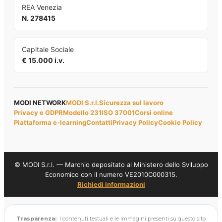
REA Venezia
N. 278415
Capitale Sociale
€ 15.000 i.v.
MODI NETWORK
MODI S.r.l.
Sicurezza sul lavoro
Privacy e GDPR
Modello 231
ISO 37001
Corsi online
Piattaforma e-learning
Contatti
Privacy Policy
Cookie Policy
© MODI S.r.l. — Marchio depositato al Ministero dello Sviluppo
Economico con il numero VE2010C000315.
Richiedi informazioni
Trasparenza:
I contenuti testuali e le immagini presenti su questo sito