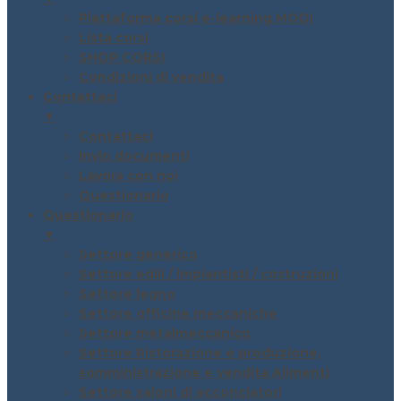
Piattaforma corsi e-learning MODI
Lista corsi
SHOP CORSI
Condizioni di vendita
Contattaci
▼
Contattaci
Invio documenti
Lavora con noi
Questionario
Questionario
▼
Settore generico
Settore edili / impiantisti / costruzioni
Settore legno
Settore officine meccaniche
Settore metalmeccanico
Settore Ristorazione e produzione,
somministrazione e vendita Alimenti
Settore saloni di acconciatori