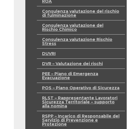
ROA
Consulenza valutazione del rischio
di fulminazione
Consulenza valutazione del
Rischio Chimico
Consulenza valutazione Rischio
Stress
DUVRI
DVR – Valutazione dei rischi
PEE – Piano di Emergenza
Evacuazione
POS – Piano Operativo di Sicurezza
RLST – Rappresentante Lavoratori
Sicurezza Territoriale – supporto
alla nomina
RSPP – Incarico di Responsabile del
Servizio di Prevenzione e
Protezione