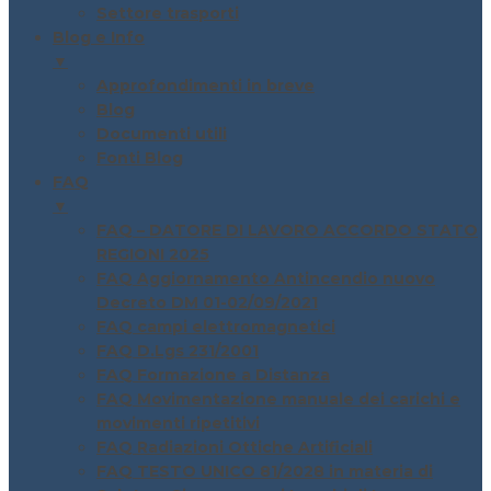
Settore trasporti
Blog e Info
▼
Approfondimenti in breve
Blog
Documenti utili
Fonti Blog
FAQ
▼
FAQ – DATORE DI LAVORO ACCORDO STATO
REGIONI 2025
FAQ Aggiornamento Antincendio nuovo
Decreto DM 01-02/09/2021
FAQ campi elettromagnetici
FAQ D.Lgs 231/2001
FAQ Formazione a Distanza
FAQ Movimentazione manuale dei carichi e
movimenti ripetitivi
FAQ Radiazioni Ottiche Artificiali
FAQ TESTO UNICO 81/2028 in materia di