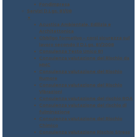
Fondimpresa
Servizi D.Lgs. 81/08
▼
Acustica Ambientale, Edilizia e
Architettonica
Obbligo formativo – corsi sicurezza sul
lavoro secondo il D.Lgs. 81/2008
Consulenza Testo Unico 81
Consulenza valutazione del Rischio da
MMC
Consulenza valutazione del Rischio
Rumore
Consulenza valutazione del Rischio
Vibrazioni
Consulenza valutazione del rischio ROA
Consulenza valutazione del rischio di
fulminazione
Consulenza valutazione del Rischio
Chimico
Consulenza valutazione Rischio Stress