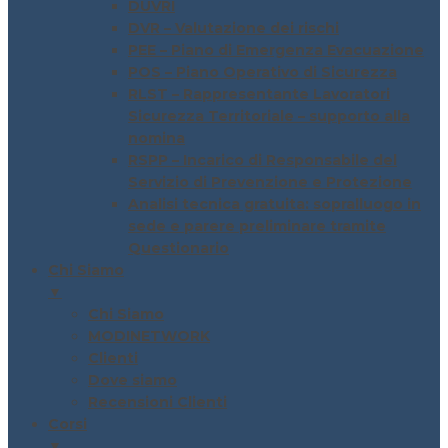
DUVRI
DVR – Valutazione dei rischi
PEE – Piano di Emergenza Evacuazione
POS – Piano Operativo di Sicurezza
RLST – Rappresentante Lavoratori
Sicurezza Territoriale – supporto alla
nomina
RSPP – Incarico di Responsabile del
Servizio di Prevenzione e Protezione
Analisi tecnica gratuita: sopralluogo in
sede e parere preliminare tramite
Questionario
Chi Siamo
▼
Chi Siamo
MODINETWORK
Clienti
Dove siamo
Recensioni Clienti
Corsi
▼