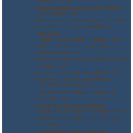
pubblici e privati
Formazione in aula, azienda, online e
videoconferenza
Formazione incaricati uso attrezzature
Consulenza valutazione rischio
biologico
Consulenza valutazione rischio ROA
ATEX – Consulenza per la valutazione
rischio esplosione
Consulenza valutazione rischio scariche
atmosferiche
Consulenza valutazione rischio MMC
Consulenza valutazione rischio
cancerogeno mutageno
Consulenza valutazione rischio da
agenti chimici
Consulenza valutazione CEM
Consulenza valutazione rumore e vibro
Consulenza valutazione stress lavoro
correlato
Analisi emissioni in atmosfera