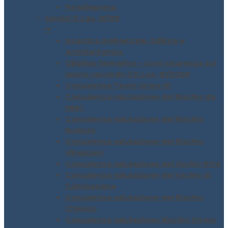
Fondimpresa
Servizi D.Lgs. 81/08
▼
Acustica Ambientale, Edilizia e
Architettonica
Obbligo formativo – corsi sicurezza sul
lavoro secondo il D.Lgs. 81/2008
Consulenza Testo Unico 81
Consulenza valutazione del Rischio da
MMC
Consulenza valutazione del Rischio
Rumore
Consulenza valutazione del Rischio
Vibrazioni
Consulenza valutazione del rischio ROA
Consulenza valutazione del rischio di
fulminazione
Consulenza valutazione del Rischio
Chimico
Consulenza valutazione Rischio Stress