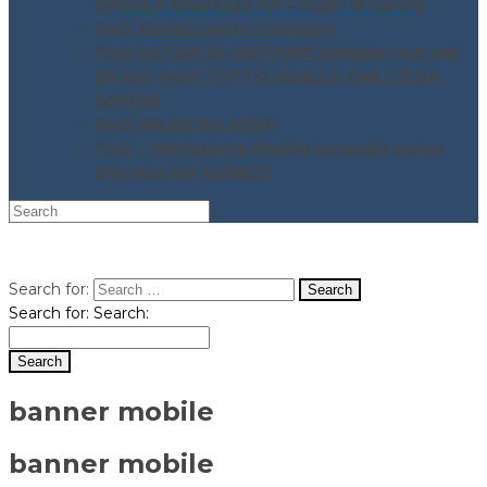
Salute e Sicurezza nei Luoghi di Lavoro
FAQ Stress Lavoro Correlato
FAQ SISTEMI DI GESTIONE AMBIENTALE UNI
EN ISO 14001 TUTTO QUELLO CHE C’È DA
SAPERE
FAQ UNI EN ISO 37001
FAQ – Valutazione Rischio incendio nuovo
Decreto DM 03/06/21
Search for:
Search for:
Search:
banner mobile
banner mobile