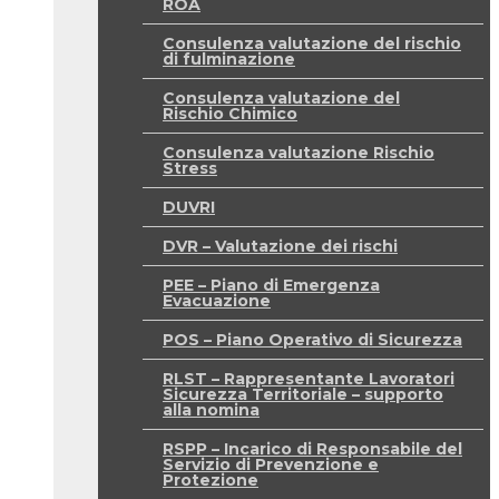
ROA
Consulenza valutazione del rischio
di fulminazione
Consulenza valutazione del
Rischio Chimico
Consulenza valutazione Rischio
Stress
DUVRI
DVR – Valutazione dei rischi
PEE – Piano di Emergenza
Evacuazione
POS – Piano Operativo di Sicurezza
RLST – Rappresentante Lavoratori
Sicurezza Territoriale – supporto
alla nomina
RSPP – Incarico di Responsabile del
Servizio di Prevenzione e
Protezione