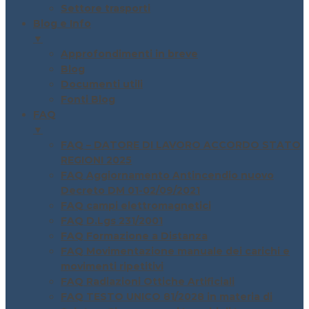
Settore trasporti
Blog e Info
▼
Approfondimenti in breve
Blog
Documenti utili
Fonti Blog
FAQ
▼
FAQ – DATORE DI LAVORO ACCORDO STATO
REGIONI 2025
FAQ Aggiornamento Antincendio nuovo
Decreto DM 01-02/09/2021
FAQ campi elettromagnetici
FAQ D.Lgs 231/2001
FAQ Formazione a Distanza
FAQ Movimentazione manuale dei carichi e
movimenti ripetitivi
FAQ Radiazioni Ottiche Artificiali
FAQ TESTO UNICO 81/2028 in materia di