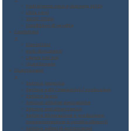
Piattaforma corsi e-learning MODI
Lista corsi
SHOP CORSI
Condizioni di vendita
Contattaci
▼
Contattaci
Invio documenti
Lavora con noi
Questionario
Questionario
▼
Settore generico
Settore edili / impiantisti / costruzioni
Settore legno
Settore officine meccaniche
Settore metalmeccanico
Settore Ristorazione e produzione,
somministrazione e vendita Alimenti
Settore saloni di acconciatori