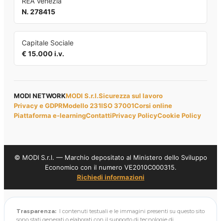
REA Venezia
N. 278415
Capitale Sociale
€ 15.000 i.v.
MODI NETWORK
MODI S.r.l.
Sicurezza sul lavoro
Privacy e GDPR
Modello 231
ISO 37001
Corsi online
Piattaforma e-learning
Contatti
Privacy Policy
Cookie Policy
© MODI S.r.l. — Marchio depositato al Ministero dello Sviluppo
Economico con il numero VE2010C000315.
Richiedi informazioni
Trasparenza:
I contenuti testuali e le immagini presenti su questo sito
sono stati generati o elaborati con il supporto di tecnologie di