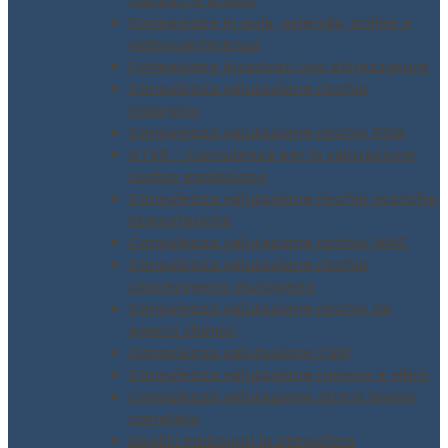
pubblici e privati
Formazione in aula, azienda, online e
videoconferenza
Formazione incaricati uso attrezzature
Consulenza valutazione rischio
biologico
Consulenza valutazione rischio ROA
ATEX – Consulenza per la valutazione
rischio esplosione
Consulenza valutazione rischio scariche
atmosferiche
Consulenza valutazione rischio MMC
Consulenza valutazione rischio
cancerogeno mutageno
Consulenza valutazione rischio da
agenti chimici
Consulenza valutazione CEM
Consulenza valutazione rumore e vibro
Consulenza valutazione stress lavoro
correlato
Analisi emissioni in atmosfera