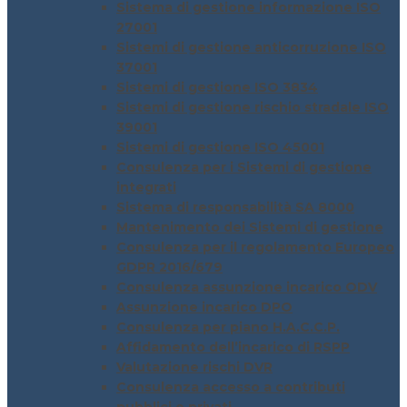
Sistema di gestione informazione ISO
27001
Sistemi di gestione anticorruzione ISO
37001
Sistemi di gestione ISO 3834
Sistemi di gestione rischio stradale ISO
39001
Sistemi di gestione ISO 45001
Consulenza per i Sistemi di gestione
integrati
Sistema di responsabilità SA 8000
Mantenimento dei Sistemi di gestione
Consulenza per il regolamento Europeo
GDPR 2016/679
Consulenza assunzione incarico ODV
Assunzione incarico DPO
Consulenza per piano H.A.C.C.P.
Affidamento dell’incarico di RSPP
Valutazione rischi DVR
Consulenza accesso a contributi