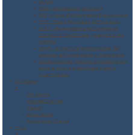
DUVRI
DVR – Valutazione dei rischi
PEE – Piano di Emergenza Evacuazione
POS – Piano Operativo di Sicurezza
RLST – Rappresentante Lavoratori
Sicurezza Territoriale – supporto alla
nomina
RSPP – Incarico di Responsabile del
Servizio di Prevenzione e Protezione
Analisi tecnica gratuita: sopralluogo in
sede e parere preliminare tramite
Questionario
Chi Siamo
▼
Chi Siamo
MODINETWORK
Clienti
Dove siamo
Recensioni Clienti
Corsi
▼