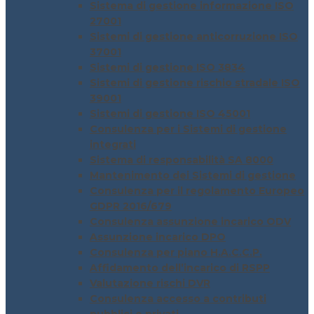
Sistema di gestione informazione ISO
27001
Sistemi di gestione anticorruzione ISO
37001
Sistemi di gestione ISO 3834
Sistemi di gestione rischio stradale ISO
39001
Sistemi di gestione ISO 45001
Consulenza per i Sistemi di gestione
integrati
Sistema di responsabilità SA 8000
Mantenimento dei Sistemi di gestione
Consulenza per il regolamento Europeo
GDPR 2016/679
Consulenza assunzione incarico ODV
Assunzione incarico DPO
Consulenza per piano H.A.C.C.P.
Affidamento dell’incarico di RSPP
Valutazione rischi DVR
Consulenza accesso a contributi