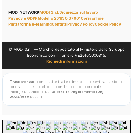
MODI NETWORK
MODI S.r.l.
Sicurezza sul lavoro
Privacy e GDPR
Modello 231
ISO 37001
Corsi online
Piattaforma e-learning
Contatti
Privacy Policy
Cookie Policy
© MODI S.r.l. — Marchio depositato al Ministero dello Sviluppo
Economico con il numero VE2010C000315.
Richiedi informazioni
Trasparenza:
I contenuti testuali e le immagini presenti su questo sito
sono stati generati o elaborati con il supporto di tecnologie di
Intelligenza Artificiale (AI), ai sensi del
Regolamento (UE)
2024/1689
(AI Act).