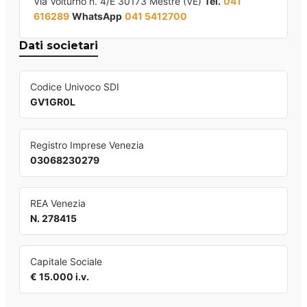
Via Volturno n. 4/E 30173 Mestre (VE)
Tel.
041
616289
WhatsApp
041 5412700
Dati societari
Codice Univoco SDI
GV1GR0L
Registro Imprese Venezia
03068230279
REA Venezia
N. 278415
Capitale Sociale
€ 15.000 i.v.