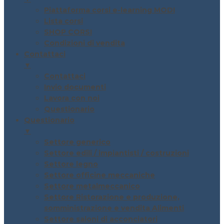
Piattaforma corsi e-learning MODI
Lista corsi
SHOP CORSI
Condizioni di vendita
Contattaci
▼
Contattaci
Invio documenti
Lavora con noi
Questionario
Questionario
▼
Settore generico
Settore edili / impiantisti / costruzioni
Settore legno
Settore officine meccaniche
Settore metalmeccanico
Settore Ristorazione e produzione,
somministrazione e vendita Alimenti
Settore saloni di acconciatori