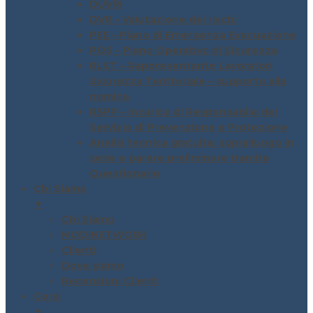
DUVRI
DVR – Valutazione dei rischi
PEE – Piano di Emergenza Evacuazione
POS – Piano Operativo di Sicurezza
RLST – Rappresentante Lavoratori
Sicurezza Territoriale – supporto alla
nomina
RSPP – Incarico di Responsabile del
Servizio di Prevenzione e Protezione
Analisi tecnica gratuita: sopralluogo in
sede e parere preliminare tramite
Questionario
Chi Siamo
▼
Chi Siamo
MODINETWORK
Clienti
Dove siamo
Recensioni Clienti
Corsi
▼