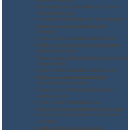
pubblici e privati
Formazione in aula, azienda, online e
videoconferenza
Formazione incaricati uso attrezzature
Consulenza valutazione rischio
biologico
Consulenza valutazione rischio ROA
ATEX – Consulenza per la valutazione
rischio esplosione
Consulenza valutazione rischio scariche
atmosferiche
Consulenza valutazione rischio MMC
Consulenza valutazione rischio
cancerogeno mutageno
Consulenza valutazione rischio da
agenti chimici
Consulenza valutazione CEM
Consulenza valutazione rumore e vibro
Consulenza valutazione stress lavoro
correlato
Analisi emissioni in atmosfera