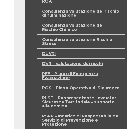
ROA
Consulenza valutazione del rischio
di fulminazione
Consulenza valutazione del
Rischio Chimico
Consulenza valutazione Rischio
Stress
DUVRI
DVR – Valutazione dei rischi
PEE – Piano di Emergenza
Evacuazione
POS – Piano Operativo di Sicurezza
RLST – Rappresentante Lavoratori
Sicurezza Territoriale – supporto
alla nomina
RSPP – Incarico di Responsabile del
Servizio di Prevenzione e
Protezione