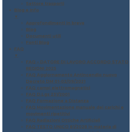
Settore trasporti
Blog e Info
▼
Approfondimenti in breve
Blog
Documenti utili
Fonti Blog
FAQ
▼
FAQ – DATORE DI LAVORO ACCORDO STATO
REGIONI 2025
FAQ Aggiornamento Antincendio nuovo
Decreto DM 01-02/09/2021
FAQ campi elettromagnetici
FAQ D.Lgs 231/2001
FAQ Formazione a Distanza
FAQ Movimentazione manuale dei carichi e
movimenti ripetitivi
FAQ Radiazioni Ottiche Artificiali
FAQ TESTO UNICO 81/2028 in materia di