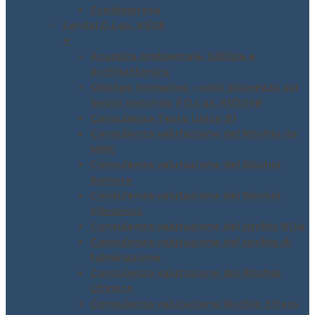
Fondimpresa
Servizi D.Lgs. 81/08
▼
Acustica Ambientale, Edilizia e
Architettonica
Obbligo formativo – corsi sicurezza sul
lavoro secondo il D.Lgs. 81/2008
Consulenza Testo Unico 81
Consulenza valutazione del Rischio da
MMC
Consulenza valutazione del Rischio
Rumore
Consulenza valutazione del Rischio
Vibrazioni
Consulenza valutazione del rischio ROA
Consulenza valutazione del rischio di
fulminazione
Consulenza valutazione del Rischio
Chimico
Consulenza valutazione Rischio Stress