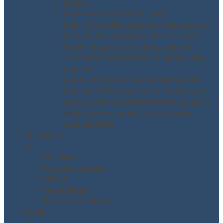
DUVRI
DVR – Valutazione dei rischi
PEE – Piano di Emergenza Evacuazione
POS – Piano Operativo di Sicurezza
RLST – Rappresentante Lavoratori
Sicurezza Territoriale – supporto alla
nomina
RSPP – Incarico di Responsabile del
Servizio di Prevenzione e Protezione
Analisi tecnica gratuita: sopralluogo in
sede e parere preliminare tramite
Questionario
Chi Siamo
▼
Chi Siamo
MODINETWORK
Clienti
Dove siamo
Recensioni Clienti
Corsi
▼