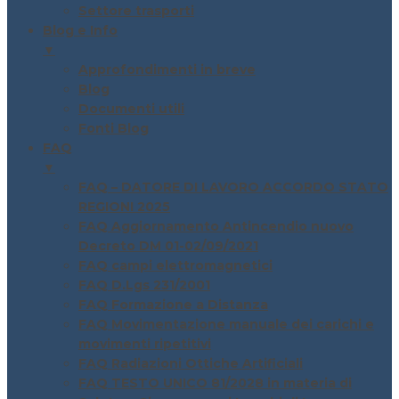
Settore trasporti
Blog e Info
▼
Approfondimenti in breve
Blog
Documenti utili
Fonti Blog
FAQ
▼
FAQ – DATORE DI LAVORO ACCORDO STATO
REGIONI 2025
FAQ Aggiornamento Antincendio nuovo
Decreto DM 01-02/09/2021
FAQ campi elettromagnetici
FAQ D.Lgs 231/2001
FAQ Formazione a Distanza
FAQ Movimentazione manuale dei carichi e
movimenti ripetitivi
FAQ Radiazioni Ottiche Artificiali
FAQ TESTO UNICO 81/2028 in materia di