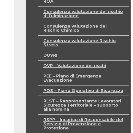
ROA
Consulenza valutazione del rischio
di fulminazione
Consulenza valutazione del
Rischio Chimico
Consulenza valutazione Rischio
Stress
DUVRI
DVR – Valutazione dei rischi
PEE – Piano di Emergenza
Evacuazione
POS – Piano Operativo di Sicurezza
RLST – Rappresentante Lavoratori
Sicurezza Territoriale – supporto
alla nomina
RSPP – Incarico di Responsabile del
Servizio di Prevenzione e
Protezione