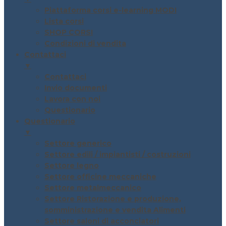
Piattaforma corsi e-learning MODI
Lista corsi
SHOP CORSI
Condizioni di vendita
Contattaci
▼
Contattaci
Invio documenti
Lavora con noi
Questionario
Questionario
▼
Settore generico
Settore edili / impiantisti / costruzioni
Settore legno
Settore officine meccaniche
Settore metalmeccanico
Settore Ristorazione e produzione,
somministrazione e vendita Alimenti
Settore saloni di acconciatori