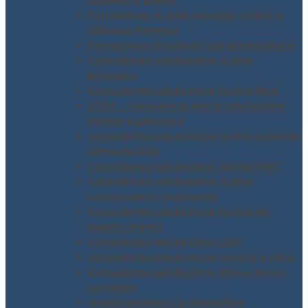
pubblici e privati
Formazione in aula, azienda, online e
videoconferenza
Formazione incaricati uso attrezzature
Consulenza valutazione rischio
biologico
Consulenza valutazione rischio ROA
ATEX – Consulenza per la valutazione
rischio esplosione
Consulenza valutazione rischio scariche
atmosferiche
Consulenza valutazione rischio MMC
Consulenza valutazione rischio
cancerogeno mutageno
Consulenza valutazione rischio da
agenti chimici
Consulenza valutazione CEM
Consulenza valutazione rumore e vibro
Consulenza valutazione stress lavoro
correlato
Analisi emissioni in atmosfera