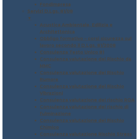
Fondimpresa
Servizi D.Lgs. 81/08
▼
Acustica Ambientale, Edilizia e
Architettonica
Obbligo formativo – corsi sicurezza sul
lavoro secondo il D.Lgs. 81/2008
Consulenza Testo Unico 81
Consulenza valutazione del Rischio da
MMC
Consulenza valutazione del Rischio
Rumore
Consulenza valutazione del Rischio
Vibrazioni
Consulenza valutazione del rischio ROA
Consulenza valutazione del rischio di
fulminazione
Consulenza valutazione del Rischio
Chimico
Consulenza valutazione Rischio Stress