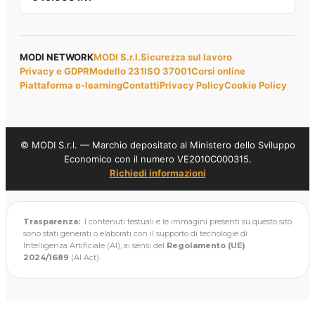
MODI NETWORK
MODI S.r.l.
Sicurezza sul lavoro
Privacy e GDPR
Modello 231
ISO 37001
Corsi online
Piattaforma e-learning
Contatti
Privacy Policy
Cookie Policy
© MODI S.r.l. — Marchio depositato al Ministero dello Sviluppo
Economico con il numero VE2010C000315.
Richiedi informazioni
Trasparenza:
I contenuti testuali e le immagini presenti su questo sito
sono stati generati o elaborati con il supporto di tecnologie di
Intelligenza Artificiale (AI), ai sensi del
Regolamento (UE)
2024/1689
(AI Act).