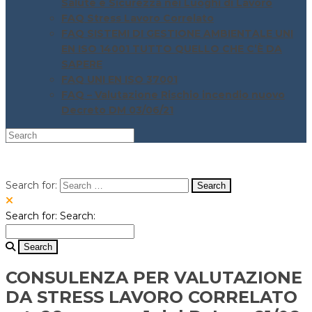
Salute e Sicurezza nei Luoghi di Lavoro
FAQ Stress Lavoro Correlato
FAQ SISTEMI DI GESTIONE AMBIENTALE UNI
EN ISO 14001 TUTTO QUELLO CHE C’È DA
SAPERE
FAQ UNI EN ISO 37001
FAQ – Valutazione Rischio incendio nuovo
Decreto DM 03/06/21
Search for:
Search for:
Search:
CONSULENZA PER VALUTAZIONE
DA STRESS LAVORO CORRELATO