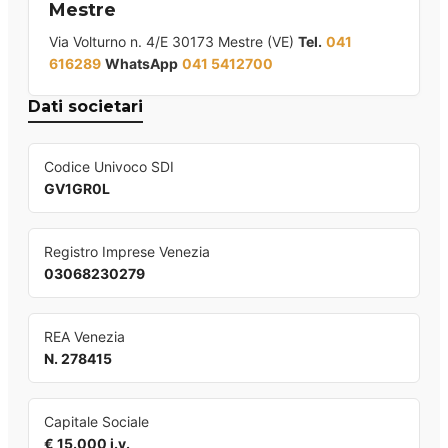
Mestre
Via Volturno n. 4/E 30173 Mestre (VE)
Tel.
041
616289
WhatsApp
041 5412700
Dati societari
Codice Univoco SDI
GV1GR0L
Registro Imprese Venezia
03068230279
REA Venezia
N. 278415
Capitale Sociale
€ 15.000 i.v.