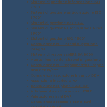
Sistema di gestione informazione ISO
27001
Sistemi di gestione anticorruzione ISO
37001
Sistemi di gestione ISO 3834
Sistemi di gestione rischio stradale ISO
39001
Sistemi di gestione ISO 45001
Consulenza per i Sistemi di gestione
integrati
Sistema di responsabilità SA 8000
Mantenimento dei Sistemi di gestione
Consulenza per il regolamento Europeo
GDPR 2016/679
Consulenza assunzione incarico ODV
Assunzione incarico DPO
Consulenza per piano H.A.C.C.P.
Affidamento dell’incarico di RSPP
Valutazione rischi DVR
Consulenza accesso a contributi