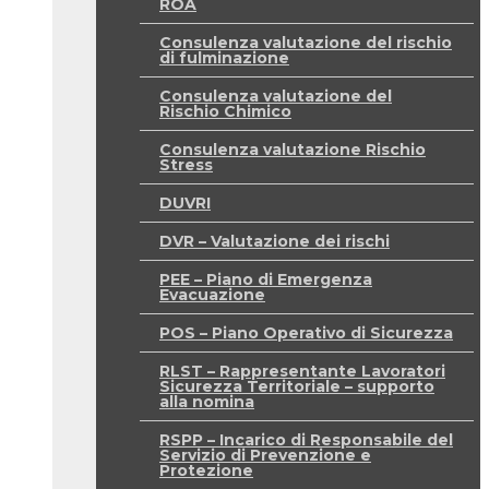
ROA
Consulenza valutazione del rischio
di fulminazione
Consulenza valutazione del
Rischio Chimico
Consulenza valutazione Rischio
Stress
DUVRI
DVR – Valutazione dei rischi
PEE – Piano di Emergenza
Evacuazione
POS – Piano Operativo di Sicurezza
RLST – Rappresentante Lavoratori
Sicurezza Territoriale – supporto
alla nomina
RSPP – Incarico di Responsabile del
Servizio di Prevenzione e
Protezione