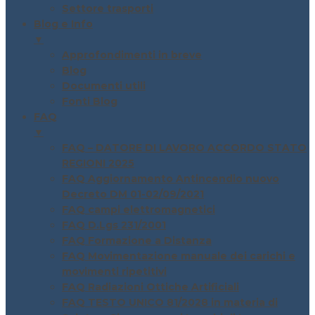
Settore trasporti
Blog e Info
▼
Approfondimenti in breve
Blog
Documenti utili
Fonti Blog
FAQ
▼
FAQ – DATORE DI LAVORO ACCORDO STATO
REGIONI 2025
FAQ Aggiornamento Antincendio nuovo
Decreto DM 01-02/09/2021
FAQ campi elettromagnetici
FAQ D.Lgs 231/2001
FAQ Formazione a Distanza
FAQ Movimentazione manuale dei carichi e
movimenti ripetitivi
FAQ Radiazioni Ottiche Artificiali
FAQ TESTO UNICO 81/2028 in materia di