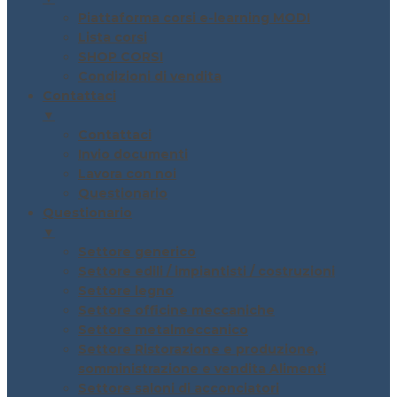
Piattaforma corsi e-learning MODI
Lista corsi
SHOP CORSI
Condizioni di vendita
Contattaci
▼
Contattaci
Invio documenti
Lavora con noi
Questionario
Questionario
▼
Settore generico
Settore edili / impiantisti / costruzioni
Settore legno
Settore officine meccaniche
Settore metalmeccanico
Settore Ristorazione e produzione,
somministrazione e vendita Alimenti
Settore saloni di acconciatori