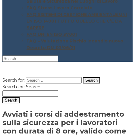
Salute e Sicurezza nei Luoghi di Lavoro
FAQ Stress Lavoro Correlato
FAQ SISTEMI DI GESTIONE AMBIENTALE UNI
EN ISO 14001 TUTTO QUELLO CHE C’È DA
SAPERE
FAQ UNI EN ISO 37001
FAQ – Valutazione Rischio incendio nuovo
Decreto DM 03/06/21
Search for:
Search for:
Search:
Avviati i corsi di addestramento
sulla sicurezza per i lavoratori
con durata di 8 ore, valido come