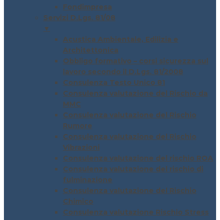
Fondimpresa
Servizi D.Lgs. 81/08
▼
Acustica Ambientale, Edilizia e
Architettonica
Obbligo formativo – corsi sicurezza sul
lavoro secondo il D.Lgs. 81/2008
Consulenza Testo Unico 81
Consulenza valutazione del Rischio da
MMC
Consulenza valutazione del Rischio
Rumore
Consulenza valutazione del Rischio
Vibrazioni
Consulenza valutazione del rischio ROA
Consulenza valutazione del rischio di
fulminazione
Consulenza valutazione del Rischio
Chimico
Consulenza valutazione Rischio Stress