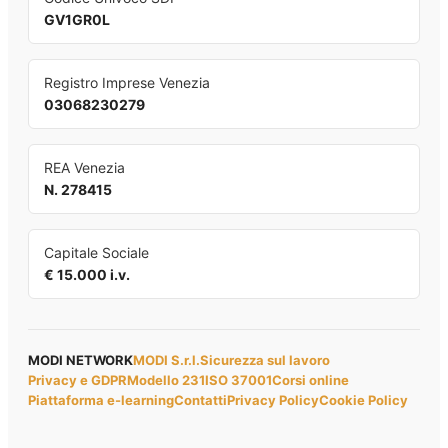
GV1GR0L
Registro Imprese Venezia
03068230279
REA Venezia
N. 278415
Capitale Sociale
€ 15.000 i.v.
MODI NETWORK
MODI S.r.l.
Sicurezza sul lavoro
Privacy e GDPR
Modello 231
ISO 37001
Corsi online
Piattaforma e-learning
Contatti
Privacy Policy
Cookie Policy