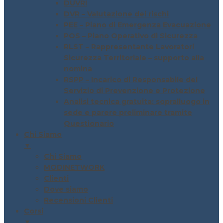
DUVRI
DVR – Valutazione dei rischi
PEE – Piano di Emergenza Evacuazione
POS – Piano Operativo di Sicurezza
RLST – Rappresentante Lavoratori
Sicurezza Territoriale – supporto alla
nomina
RSPP – Incarico di Responsabile del
Servizio di Prevenzione e Protezione
Analisi tecnica gratuita: sopralluogo in
sede e parere preliminare tramite
Questionario
Chi Siamo
▼
Chi Siamo
MODINETWORK
Clienti
Dove siamo
Recensioni Clienti
Corsi
▼