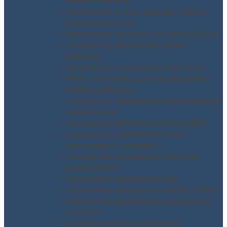
pubblici e privati
Formazione in aula, azienda, online e
videoconferenza
Formazione incaricati uso attrezzature
Consulenza valutazione rischio
biologico
Consulenza valutazione rischio ROA
ATEX – Consulenza per la valutazione
rischio esplosione
Consulenza valutazione rischio scariche
atmosferiche
Consulenza valutazione rischio MMC
Consulenza valutazione rischio
cancerogeno mutageno
Consulenza valutazione rischio da
agenti chimici
Consulenza valutazione CEM
Consulenza valutazione rumore e vibro
Consulenza valutazione stress lavoro
correlato
Analisi emissioni in atmosfera