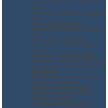
Sistema di gestione informazione ISO
27001
Sistemi di gestione anticorruzione ISO
37001
Sistemi di gestione ISO 3834
Sistemi di gestione rischio stradale ISO
39001
Sistemi di gestione ISO 45001
Consulenza per i Sistemi di gestione
integrati
Sistema di responsabilità SA 8000
Mantenimento dei Sistemi di gestione
Consulenza per il regolamento Europeo
GDPR 2016/679
Consulenza assunzione incarico ODV
Assunzione incarico DPO
Consulenza per piano H.A.C.C.P.
Affidamento dell’incarico di RSPP
Valutazione rischi DVR
Consulenza accesso a contributi