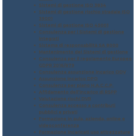
Sistemi di gestione ISO 3834
Sistemi di gestione rischio stradale ISO
39001
Sistemi di gestione ISO 45001
Consulenza per i Sistemi di gestione
integrati
Sistema di responsabilità SA 8000
Mantenimento dei Sistemi di gestione
Consulenza per il regolamento Europeo
GDPR 2016/679
Consulenza assunzione incarico ODV
Assunzione incarico DPO
Consulenza per piano H.A.C.C.P.
Affidamento dell’incarico di RSPP
Valutazione rischi DVR
Consulenza accesso a contributi
pubblici e privati
Formazione in aula, azienda, online e
videoconferenza
Formazione incaricati uso attrezzature