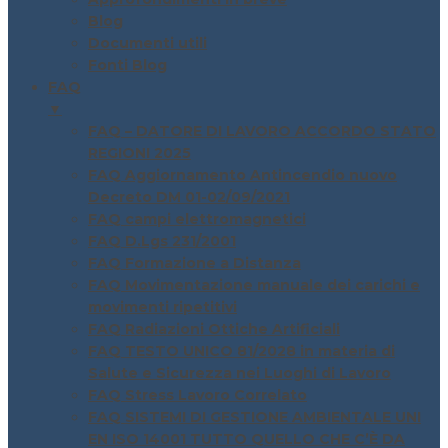
Blog
Documenti utili
Fonti Blog
FAQ
▼
FAQ – DATORE DI LAVORO ACCORDO STATO
REGIONI 2025
FAQ Aggiornamento Antincendio nuovo
Decreto DM 01-02/09/2021
FAQ campi elettromagnetici
FAQ D.Lgs 231/2001
FAQ Formazione a Distanza
FAQ Movimentazione manuale dei carichi e
movimenti ripetitivi
FAQ Radiazioni Ottiche Artificiali
FAQ TESTO UNICO 81/2028 in materia di
Salute e Sicurezza nei Luoghi di Lavoro
FAQ Stress Lavoro Correlato
FAQ SISTEMI DI GESTIONE AMBIENTALE UNI
EN ISO 14001 TUTTO QUELLO CHE C’È DA