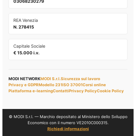
03068230279
REA Venezia
N. 278415
Capitale Sociale
€ 15.000 i.v.
MODI NETWORK
MODI S.r.l.
Sicurezza sul lavoro
Privacy e GDPR
Modello 231
ISO 37001
Corsi online
Piattaforma e-learning
Contatti
Privacy Policy
Cookie Policy
© MODI S.r.l. — Marchio depositato al Ministero dello Sviluppo
Economico con il numero VE2010C000315.
Richiedi informazioni