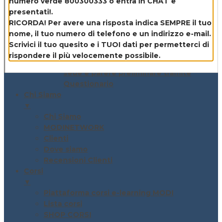
numero verde 800300333 o entra in CHAT e
RLST – Rappresentante Lavoratori
presentati!.
Sicurezza Territoriale – supporto alla
RICORDA! Per avere una risposta indica SEMPRE il tuo
nomina
nome, il tuo numero di telefono e un indirizzo e-mail.
RSPP – Incarico di Responsabile del
Scrivici il tuo quesito e i TUOI dati per permetterci di
Servizio di Prevenzione e Protezione
rispondere il più velocemente possibile.
Analisi tecnica gratuita: sopralluogo in
sede e parere preliminare tramite
Questionario
Chi Siamo
▼
Chi Siamo
MODINETWORK
Clienti
Dove siamo
Recensioni Clienti
Corsi
▼
Piattaforma corsi e-learning MODI
Lista corsi
SHOP CORSI