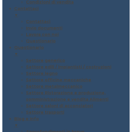
Condizioni di vendita
Contattaci
▼
Contattaci
Invio documenti
Lavora con noi
Questionario
Questionario
▼
Settore generico
Settore edili / impiantisti / costruzioni
Settore legno
Settore officine meccaniche
Settore metalmeccanico
Settore Ristorazione e produzione,
somministrazione e vendita Alimenti
Settore saloni di acconciatori
Settore trasporti
Blog e Info
▼
Approfondimenti in breve