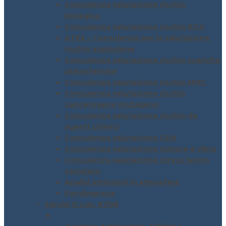
Consulenza valutazione rischio
biologico
Consulenza valutazione rischio ROA
ATEX – Consulenza per la valutazione
rischio esplosione
Consulenza valutazione rischio scariche
atmosferiche
Consulenza valutazione rischio MMC
Consulenza valutazione rischio
cancerogeno mutageno
Consulenza valutazione rischio da
agenti chimici
Consulenza valutazione CEM
Consulenza valutazione rumore e vibro
Consulenza valutazione stress lavoro
correlato
Analisi emissioni in atmosfera
Fondimpresa
Servizi D.Lgs. 81/08
▼