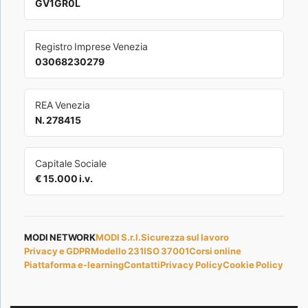
GV1GR0L
Registro Imprese Venezia
03068230279
REA Venezia
N. 278415
Capitale Sociale
€ 15.000 i.v.
MODI NETWORK
MODI S.r.l.
Sicurezza sul lavoro
Privacy e GDPR
Modello 231
ISO 37001
Corsi online
Piattaforma e-learning
Contatti
Privacy Policy
Cookie Policy