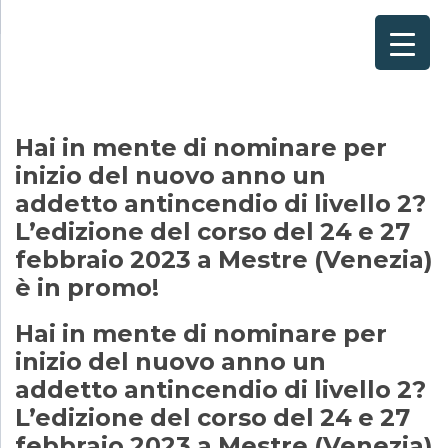
Home
×
Consulenze per
Chi Siamo
Hai in mente di nominare per
inizio del nuovo anno un
Corsi
addetto antincendio di livello 2?
Contattaci
L’edizione del corso del 24 e 27
febbraio 2023 a Mestre (Venezia)
Questionario
è in promo!
Blog e Info
Hai in mente di nominare per
inizio del nuovo anno un
FAQ
addetto antincendio di livello 2?
L’edizione del corso del 24 e 27
febbraio 2023 a Mestre (Venezia)