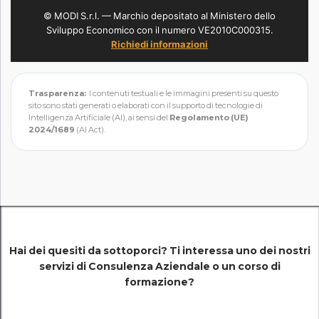
© MODI S.r.l. — Marchio depositato al Ministero dello
Sviluppo Economico con il numero VE2010C000315.
Richiedi informazioni
Trasparenza:
I contenuti testuali e le immagini presenti su questo
sito sono stati generati o elaborati con il supporto di tecnologie di
Intelligenza Artificiale (AI), ai sensi del
Regolamento (UE)
2024/1689
(AI Act).
Hai dei quesiti da sottoporci? Ti interessa uno dei nostri
servizi di
Consulenza Aziendale o un corso di
formazione?