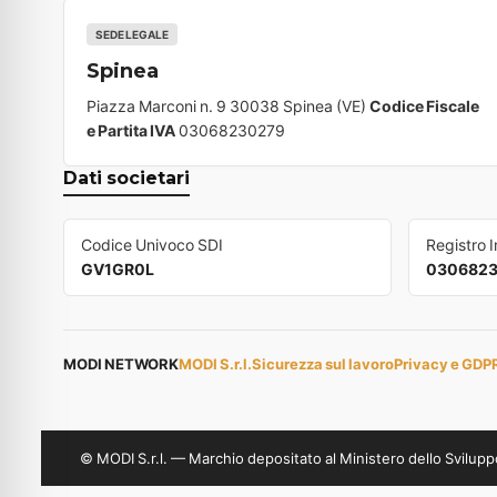
SEDE LEGALE
Spinea
Piazza Marconi n. 9 30038 Spinea (VE)
Codice Fiscale
e Partita IVA
03068230279
Dati societari
Codice Univoco SDI
Registro 
GV1GR0L
030682
MODI NETWORK
MODI S.r.l.
Sicurezza sul lavoro
Privacy e GDP
© MODI S.r.l. — Marchio depositato al Ministero dello Svil