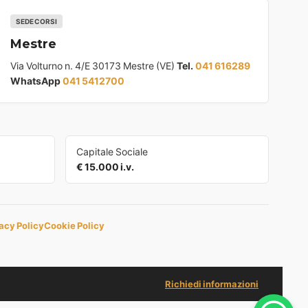
SEDE CORSI
Mestre
Via Volturno n. 4/E 30173 Mestre (VE)
Tel.
041 616289
WhatsApp
041 5412700
Capitale Sociale
€ 15.000 i.v.
acy Policy
Cookie Policy
Richiedi informazioni