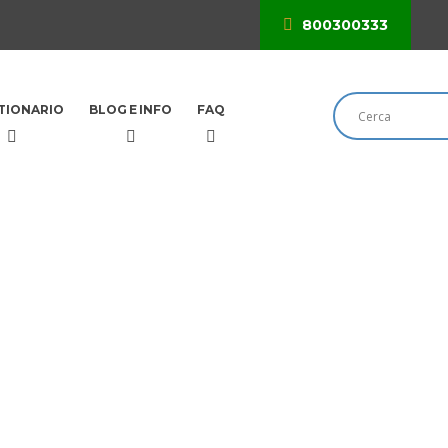
800300333
TIONARIO
BLOG E INFO
FAQ