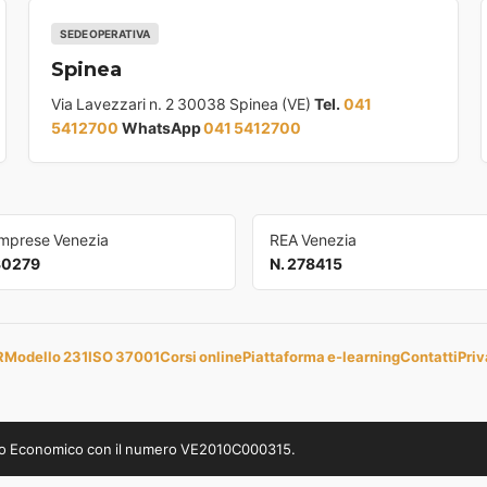
SEDE OPERATIVA
Spinea
Via Lavezzari n. 2 30038 Spinea (VE)
Tel.
041
5412700
WhatsApp
041 5412700
Imprese Venezia
REA Venezia
30279
N. 278415
R
Modello 231
ISO 37001
Corsi online
Piattaforma e-learning
Contatti
Priv
uppo Economico con il numero VE2010C000315.