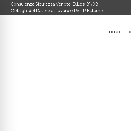
Consulenza Sicurezza Veneto: D.Lgs. 81/08
Home
Obblighi del Datore di Lavoro e RSPP Esterno
Consulenze per
HOME
C
Chi Siamo
Corsi
Contattaci
Questionario
Blog e Info
FAQ