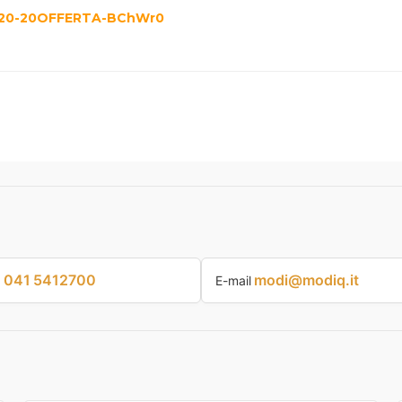
041 5412700
modi@modiq.it
p
E-mail