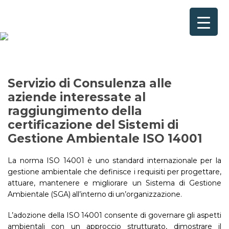
Home
Consulenze per
Chi Siamo
Servizio di Consulenza alle
Corsi
aziende interessate al
raggiungimento della
Contattaci
certificazione del Sistemi di
Gestione Ambientale ISO 14001
Questionario
La norma ISO 14001 è uno standard internazionale per la
Blog e Info
gestione ambientale che definisce i requisiti per progettare,
attuare, mantenere e migliorare un Sistema di Gestione
FAQ
Ambientale (SGA) all’interno di un’organizzazione.
L’adozione della ISO 14001 consente di governare gli aspetti
ambientali con un approccio strutturato, dimostrare il