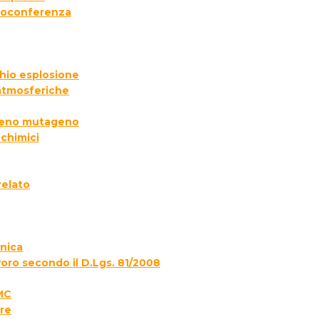
deoconferenza
chio esplosione
 atmosferiche
ogeno mutageno
 chimici
relato
onica
voro secondo il D.Lgs. 81/2008
MC
re