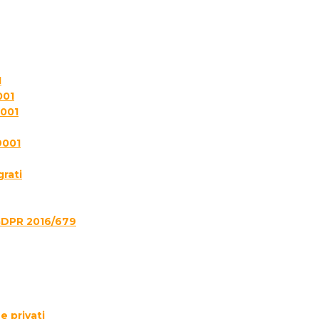
1
001
7001
9001
grati
GDPR 2016/679
e privati