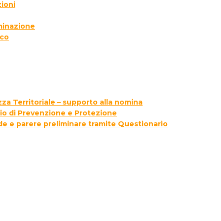
ioni
lminazione
ico
za Territoriale – supporto alla nomina
zio di Prevenzione e Protezione
ede e parere preliminare tramite Questionario