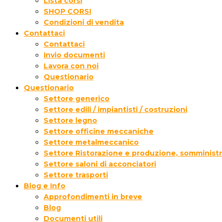
Lista corsi
SHOP CORSI
Condizioni di vendita
Contattaci
Contattaci
Invio documenti
Lavora con noi
Questionario
Questionario
Settore generico
Settore edili / impiantisti / costruzioni
Settore legno
Settore officine meccaniche
Settore metalmeccanico
Settore Ristorazione e produzione, somministr
Settore saloni di acconciatori
Settore trasporti
Blog e Info
Approfondimenti in breve
Blog
Documenti utili