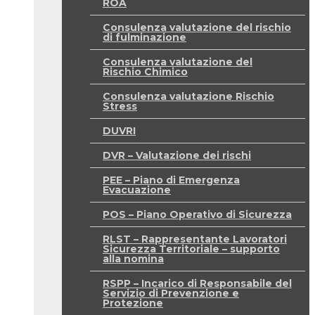
ROA
Consulenza valutazione del rischio
di fulminazione
Consulenza valutazione del
Rischio Chimico
Consulenza valutazione Rischio
Stress
DUVRI
DVR – Valutazione dei rischi
PEE – Piano di Emergenza
Evacuazione
POS – Piano Operativo di Sicurezza
RLST – Rappresentante Lavoratori
Sicurezza Territoriale – supporto
alla nomina
RSPP – Incarico di Responsabile del
Servizio di Prevenzione e
Protezione