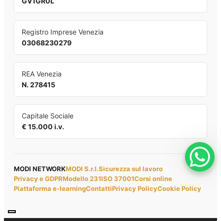
GV1GR0L
Registro Imprese Venezia
03068230279
REA Venezia
N. 278415
Capitale Sociale
€ 15.000 i.v.
MODI NETWORK
MODI S.r.l.
Sicurezza sul lavoro
Privacy e GDPR
Modello 231
ISO 37001
Corsi online
Piattaforma e-learning
Contatti
Privacy Policy
Cookie Policy