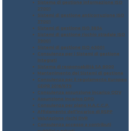
Sistema di gestione informazione ISO
27001
Sistemi di gestione anticorruzione ISO
37001
Sistemi di gestione ISO 3834
Sistemi di gestione rischio stradale ISO
39001
Sistemi di gestione ISO 45001
Consulenza per i Sistemi di gestione
integrati
Sistema di responsabilità SA 8000
Mantenimento dei Sistemi di gestione
Consulenza per il regolamento Europeo
GDPR 2016/679
Consulenza assunzione incarico ODV
Assunzione incarico DPO
Consulenza per piano H.A.C.C.P.
Affidamento dell’incarico di RSPP
Valutazione rischi DVR
Consulenza accesso a contributi