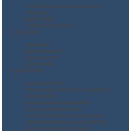
Piattaforma corsi e-learning MODI
Lista corsi
SHOP CORSI
Condizioni di vendita
Contattaci
▼
Contattaci
Invio documenti
Lavora con noi
Questionario
Questionario
▼
Settore generico
Settore edili / impiantisti / costruzioni
Settore legno
Settore officine meccaniche
Settore metalmeccanico
Settore Ristorazione e produzione,
somministrazione e vendita Alimenti
Settore saloni di acconciatori