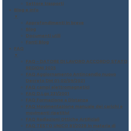
Settore trasporti
Blog e Info
▼
Approfondimenti in breve
Blog
Documenti utili
Fonti Blog
FAQ
▼
FAQ – DATORE DI LAVORO ACCORDO STATO
REGIONI 2025
FAQ Aggiornamento Antincendio nuovo
Decreto DM 01-02/09/2021
FAQ campi elettromagnetici
FAQ D.Lgs 231/2001
FAQ Formazione a Distanza
FAQ Movimentazione manuale dei carichi e
movimenti ripetitivi
FAQ Radiazioni Ottiche Artificiali
FAQ TESTO UNICO 81/2028 in materia di