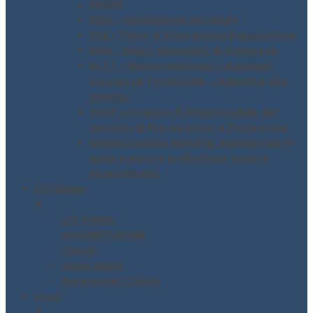
DUVRI
DVR – Valutazione dei rischi
PEE – Piano di Emergenza Evacuazione
POS – Piano Operativo di Sicurezza
RLST – Rappresentante Lavoratori
Sicurezza Territoriale – supporto alla
nomina
RSPP – Incarico di Responsabile del
Servizio di Prevenzione e Protezione
Analisi tecnica gratuita: sopralluogo in
sede e parere preliminare tramite
Questionario
Chi Siamo
▼
Chi Siamo
MODINETWORK
Clienti
Dove siamo
Recensioni Clienti
Corsi
▼