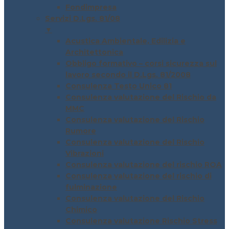
Fondimpresa
Servizi D.Lgs. 81/08
▼
Acustica Ambientale, Edilizia e
Architettonica
Obbligo formativo – corsi sicurezza sul
lavoro secondo il D.Lgs. 81/2008
Consulenza Testo Unico 81
Consulenza valutazione del Rischio da
MMC
Consulenza valutazione del Rischio
Rumore
Consulenza valutazione del Rischio
Vibrazioni
Consulenza valutazione del rischio ROA
Consulenza valutazione del rischio di
fulminazione
Consulenza valutazione del Rischio
Chimico
Consulenza valutazione Rischio Stress