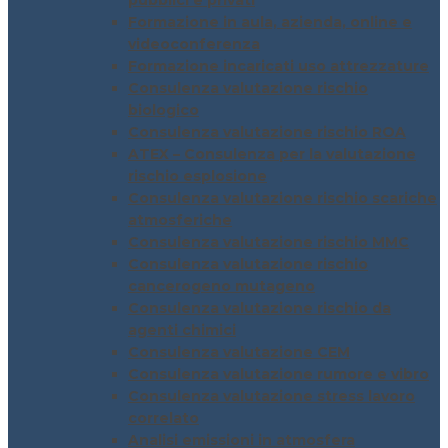
pubblici e privati
Formazione in aula, azienda, online e
videoconferenza
Formazione incaricati uso attrezzature
Consulenza valutazione rischio
biologico
Consulenza valutazione rischio ROA
ATEX – Consulenza per la valutazione
rischio esplosione
Consulenza valutazione rischio scariche
atmosferiche
Consulenza valutazione rischio MMC
Consulenza valutazione rischio
cancerogeno mutageno
Consulenza valutazione rischio da
agenti chimici
Consulenza valutazione CEM
Consulenza valutazione rumore e vibro
Consulenza valutazione stress lavoro
correlato
Analisi emissioni in atmosfera