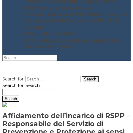
Salute e Sicurezza nei Luoghi di Lavoro
FAQ Stress Lavoro Correlato
FAQ SISTEMI DI GESTIONE AMBIENTALE UNI
EN ISO 14001 TUTTO QUELLO CHE C’È DA
SAPERE
FAQ UNI EN ISO 37001
FAQ – Valutazione Rischio incendio nuovo
Decreto DM 03/06/21
Search for:
Search for:
Search:
Affidamento dell’incarico di RSPP –
Responsabile del Servizio di
Prevenzione e Protezione ai sensi