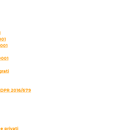
1
001
7001
9001
grati
GDPR 2016/679
e privati