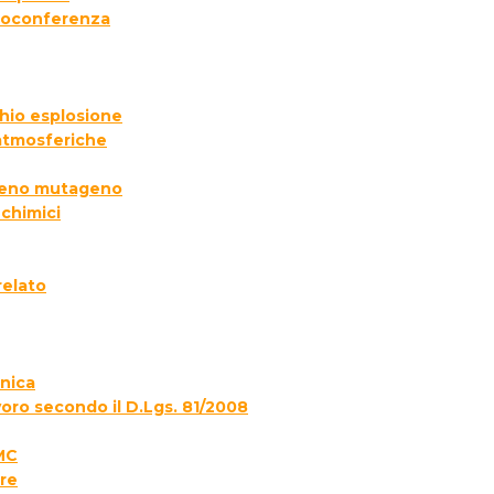
deoconferenza
chio esplosione
 atmosferiche
ogeno mutageno
 chimici
relato
onica
voro secondo il D.Lgs. 81/2008
MC
re