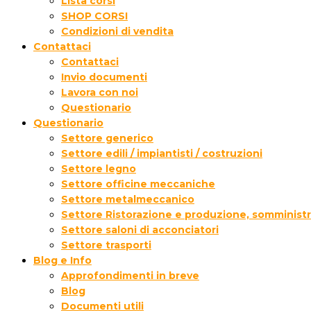
Lista corsi
SHOP CORSI
Condizioni di vendita
Contattaci
Contattaci
Invio documenti
Lavora con noi
Questionario
Questionario
Settore generico
Settore edili / impiantisti / costruzioni
Settore legno
Settore officine meccaniche
Settore metalmeccanico
Settore Ristorazione e produzione, somministr
Settore saloni di acconciatori
Settore trasporti
Blog e Info
Approfondimenti in breve
Blog
Documenti utili