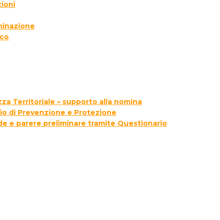
ioni
lminazione
ico
za Territoriale – supporto alla nomina
zio di Prevenzione e Protezione
ede e parere preliminare tramite Questionario