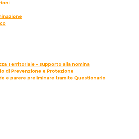
ioni
lminazione
ico
za Territoriale – supporto alla nomina
zio di Prevenzione e Protezione
ede e parere preliminare tramite Questionario