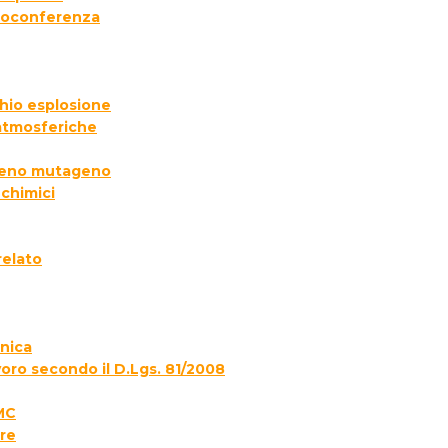
deoconferenza
chio esplosione
 atmosferiche
ogeno mutageno
 chimici
relato
onica
voro secondo il D.Lgs. 81/2008
MC
re