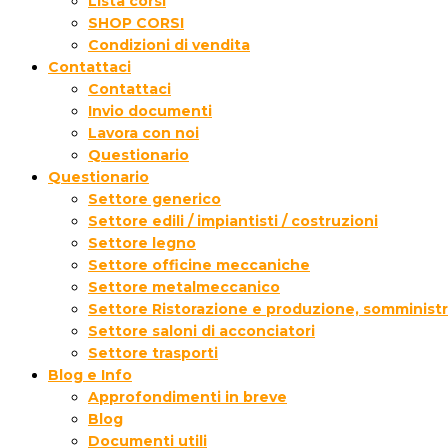
Lista corsi
SHOP CORSI
Condizioni di vendita
Contattaci
Contattaci
Invio documenti
Lavora con noi
Questionario
Questionario
Settore generico
Settore edili / impiantisti / costruzioni
Settore legno
Settore officine meccaniche
Settore metalmeccanico
Settore Ristorazione e produzione, somministr
Settore saloni di acconciatori
Settore trasporti
Blog e Info
Approfondimenti in breve
Blog
Documenti utili