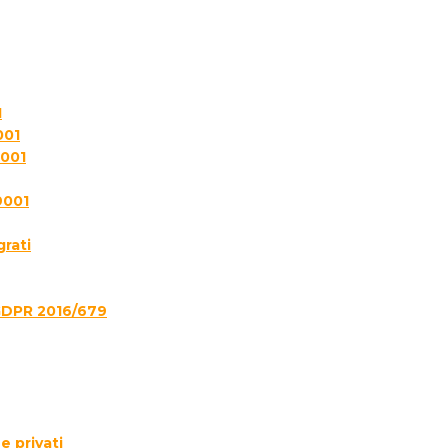
1
001
7001
9001
grati
GDPR 2016/679
e privati