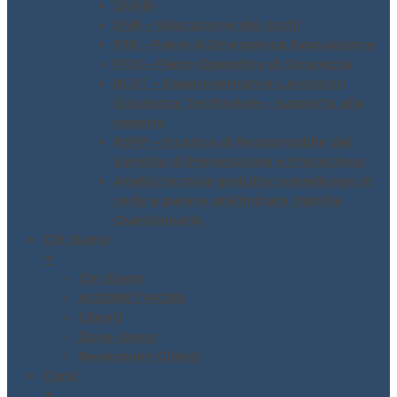
DUVRI
DVR – Valutazione dei rischi
PEE – Piano di Emergenza Evacuazione
POS – Piano Operativo di Sicurezza
RLST – Rappresentante Lavoratori
Sicurezza Territoriale – supporto alla
nomina
RSPP – Incarico di Responsabile del
Servizio di Prevenzione e Protezione
Analisi tecnica gratuita: sopralluogo in
sede e parere preliminare tramite
Questionario
Chi Siamo
▼
Chi Siamo
MODINETWORK
Clienti
Dove siamo
Recensioni Clienti
Corsi
▼