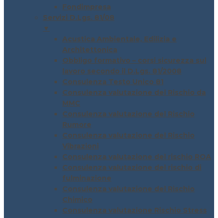
Fondimpresa
Servizi D.Lgs. 81/08
▼
Acustica Ambientale, Edilizia e
Architettonica
Obbligo formativo – corsi sicurezza sul
lavoro secondo il D.Lgs. 81/2008
Consulenza Testo Unico 81
Consulenza valutazione del Rischio da
MMC
Consulenza valutazione del Rischio
Rumore
Consulenza valutazione del Rischio
Vibrazioni
Consulenza valutazione del rischio ROA
Consulenza valutazione del rischio di
fulminazione
Consulenza valutazione del Rischio
Chimico
Consulenza valutazione Rischio Stress