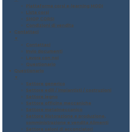
Piattaforma corsi e-learning MODI
Lista corsi
SHOP CORSI
Condizioni di vendita
Contattaci
▼
Contattaci
Invio documenti
Lavora con noi
Questionario
Questionario
▼
Settore generico
Settore edili / impiantisti / costruzioni
Settore legno
Settore officine meccaniche
Settore metalmeccanico
Settore Ristorazione e produzione,
somministrazione e vendita Alimenti
Settore saloni di acconciatori