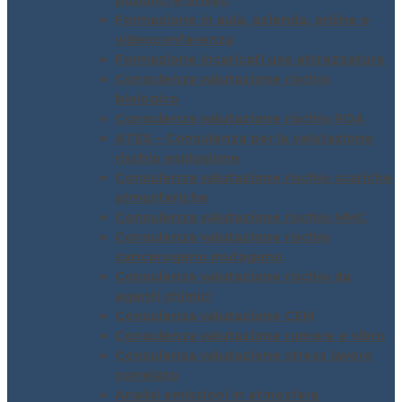
pubblici e privati
Formazione in aula, azienda, online e
videoconferenza
Formazione incaricati uso attrezzature
Consulenza valutazione rischio
biologico
Consulenza valutazione rischio ROA
ATEX – Consulenza per la valutazione
rischio esplosione
Consulenza valutazione rischio scariche
atmosferiche
Consulenza valutazione rischio MMC
Consulenza valutazione rischio
cancerogeno mutageno
Consulenza valutazione rischio da
agenti chimici
Consulenza valutazione CEM
Consulenza valutazione rumore e vibro
Consulenza valutazione stress lavoro
correlato
Analisi emissioni in atmosfera