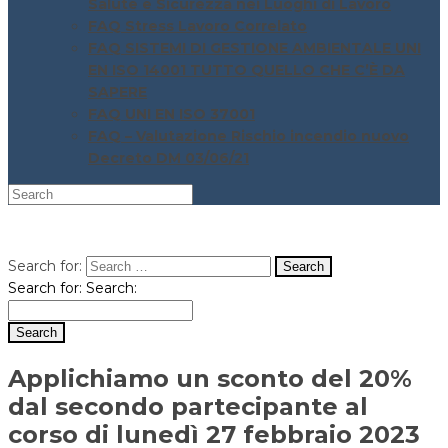
Salute e Sicurezza nei Luoghi di Lavoro
FAQ Stress Lavoro Correlato
FAQ SISTEMI DI GESTIONE AMBIENTALE UNI
EN ISO 14001 TUTTO QUELLO CHE C’È DA
SAPERE
FAQ UNI EN ISO 37001
FAQ – Valutazione Rischio incendio nuovo
Decreto DM 03/06/21
Search for:
Search for:
Search:
Applichiamo un sconto del 20%
dal secondo partecipante al
corso di lunedì 27 febbraio 2023