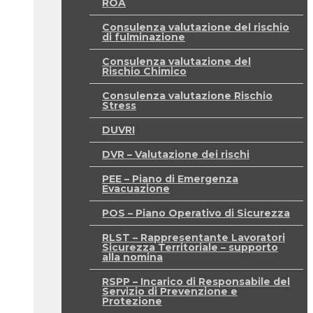
ROA
Consulenza valutazione del rischio
di fulminazione
Consulenza valutazione del
Rischio Chimico
Consulenza valutazione Rischio
Stress
DUVRI
DVR – Valutazione dei rischi
PEE – Piano di Emergenza
Evacuazione
POS – Piano Operativo di Sicurezza
RLST – Rappresentante Lavoratori
Sicurezza Territoriale – supporto
alla nomina
RSPP – Incarico di Responsabile del
Servizio di Prevenzione e
Protezione