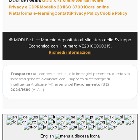
MODI NETWORK
MODI S.r.l.
Sicurezza sul lavoro
Privacy e GDPR
Modello 231
ISO 37001
Corsi online
Piattaforma e-learning
Contatti
Privacy Policy
Cookie Policy
© MODI S.r.l. — Marchio depositato al Ministero dello Sviluppo
Economico con il numero VE2010C000315.
Richiedi informazioni
Trasparenza:
I contenuti testuali e le immagini presenti su questo sito
sono stati generati o elaborati con il supporto di tecnologie di
Intelligenza Artificiale (AI), ai sensi del
Regolamento (UE)
2024/1689
(AI Act).
English