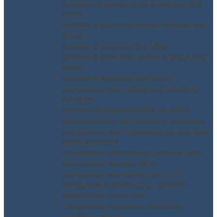
Sistema di gestione informazione ISO
27001
Sistemi di gestione anticorruzione ISO
37001
Sistemi di gestione ISO 3834
Sistemi di gestione rischio stradale ISO
39001
Sistemi di gestione ISO 45001
Consulenza per i Sistemi di gestione
integrati
Sistema di responsabilità SA 8000
Mantenimento dei Sistemi di gestione
Consulenza per il regolamento Europeo
GDPR 2016/679
Consulenza assunzione incarico ODV
Assunzione incarico DPO
Consulenza per piano H.A.C.C.P.
Affidamento dell’incarico di RSPP
Valutazione rischi DVR
Consulenza accesso a contributi