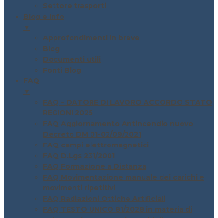
Settore trasporti
Blog e Info
▼
Approfondimenti in breve
Blog
Documenti utili
Fonti Blog
FAQ
▼
FAQ – DATORE DI LAVORO ACCORDO STATO
REGIONI 2025
FAQ Aggiornamento Antincendio nuovo
Decreto DM 01-02/09/2021
FAQ campi elettromagnetici
FAQ D.Lgs 231/2001
FAQ Formazione a Distanza
FAQ Movimentazione manuale dei carichi e
movimenti ripetitivi
FAQ Radiazioni Ottiche Artificiali
FAQ TESTO UNICO 81/2028 in materia di