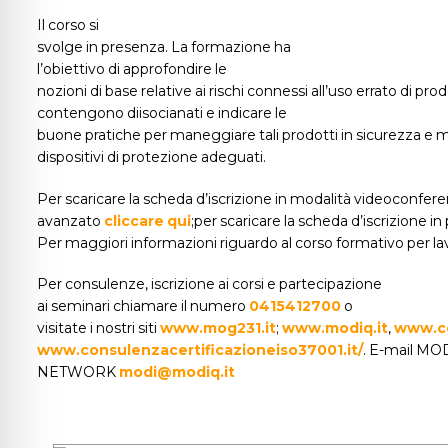
Il corso si
svolge in presenza. La formazione ha
l’obiettivo di approfondire le
nozioni di base relative ai rischi connessi all’uso errato di pro
contengono diisocianati e indicare le
buone pratiche per maneggiare tali prodotti in sicurezza e m
dispositivi di protezione adeguati.
Per scaricare la scheda d’iscrizione in modalità videoconfere
avanzato
cliccare qui
;per scaricare la scheda d’iscrizione 
Per maggiori informazioni riguardo al corso formativo per lav
Per consulenze, iscrizione ai corsi e partecipazione
ai seminari chiamare il numero
0415412700
o
visitate i nostri siti
www.mog231.it
;
www.modiq.it
,
www.co
www.consulenzacertificazioneiso37001.it/
. E-mail MO
NETWORK
modi@modiq.it