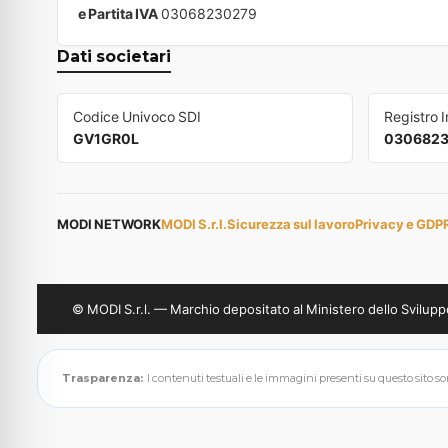
e Partita IVA
03068230279
Dati societari
Codice Univoco SDI
Registro 
GV1GR0L
030682
MODI NETWORK
MODI S.r.l.
Sicurezza sul lavoro
Privacy e GDP
© MODI S.r.l. — Marchio depositato al Ministero dello Svil
Trasparenza:
I contenuti testuali e le immagini presenti su questo sito sono