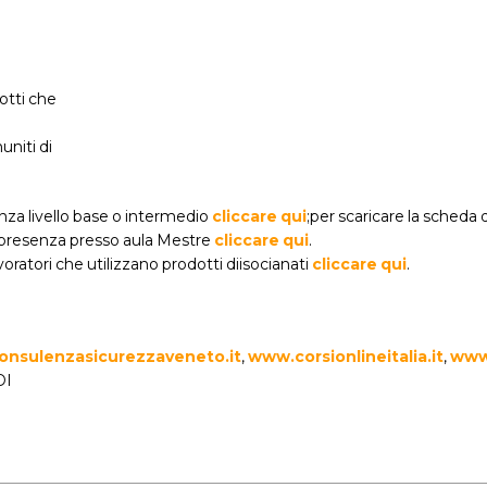
dotti che
uniti di
nza livello base o intermedio
cliccare qui
;per scaricare la scheda 
in presenza presso aula Mestre
cliccare qui
.
oratori che utilizzano prodotti diisocianati
cliccare qui
.
nsulenzasicurezzaveneto.it
,
www.corsionlineitalia.it
,
www
DI