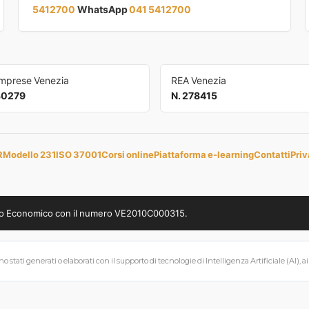
5412700
WhatsApp
041 5412700
Imprese Venezia
REA Venezia
30279
N. 278415
R
Modello 231
ISO 37001
Corsi online
Piattaforma e-learning
Contatti
Priv
uppo Economico con il numero VE2010C000315.
 stati generati o elaborati con il supporto di tecnologie di Intelligenza Artificiale (AI), a