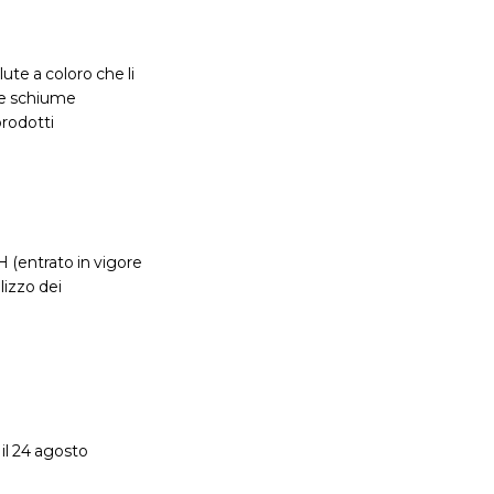
te a coloro che li
 le schiume
prodotti
 (entrato in vigore
ilizzo dei
 il 24 agosto