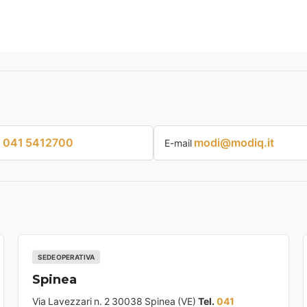
041 5412700
modi@modiq.it
p
E-mail
SEDE OPERATIVA
Spinea
Via Lavezzari n. 2 30038 Spinea (VE)
Tel.
041