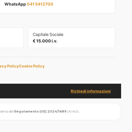
WhatsApp
041 5412700
Capitale Sociale
€ 15.000 i.v.
acy Policy
Cookie Policy
Richiedi informazioni
i sensi del
Regolamento (UE) 2024/1689
(AI Act).