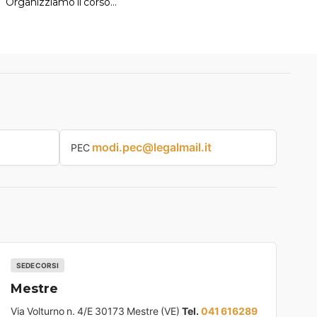
Organizziamo il corso…
modi.pec@legalmail.it
PEC
SEDE CORSI
Mestre
Via Volturno n. 4/E 30173 Mestre (VE)
Tel.
041 616289