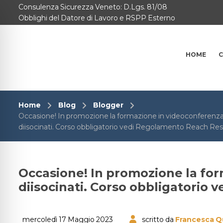
Consulenza Sicurezza Veneto: D.Lgs. 81/08
Home
Obblighi del Datore di Lavoro e RSPP Esterno
Consulenze per
HOME
C
Chi Siamo
Corsi
Home
Blog
Blogger
Contattaci
Occasione! In promozione la formazione in videoconferenza su
diisocinati. Corso obbligatorio vedi Regolamento Reach Rest
Questionario
Blog e Info
Occasione! In promozione la form
diisocinati. Corso obbligatorio 
FAQ
mercoledì 17 Maggio 2023
scritto da
Francesca Q