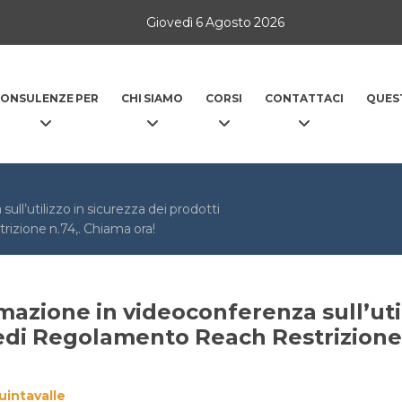
Giovedì 6 Agosto 2026
ONSULENZE PER
CHI SIAMO
CORSI
CONTATTACI
QUES
ll’utilizzo in sicurezza dei prodotti
rizione n.74,. Chiama ora!
azione in videoconferenza sull’util
vedi Regolamento Reach Restrizione 
uintavalle