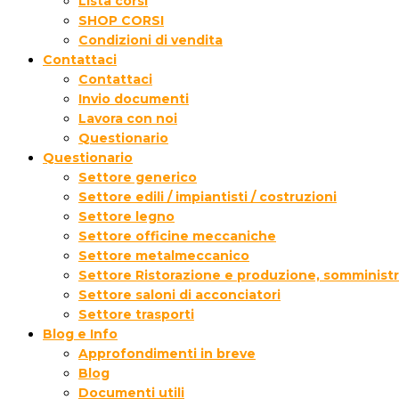
Lista corsi
SHOP CORSI
Condizioni di vendita
Contattaci
Contattaci
Invio documenti
Lavora con noi
Questionario
Questionario
Settore generico
Settore edili / impiantisti / costruzioni
Settore legno
Settore officine meccaniche
Settore metalmeccanico
Settore Ristorazione e produzione, somministr
Settore saloni di acconciatori
Settore trasporti
Blog e Info
Approfondimenti in breve
Blog
Documenti utili