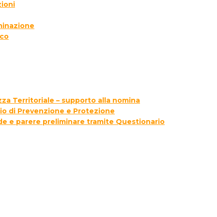
ioni
lminazione
ico
za Territoriale – supporto alla nomina
zio di Prevenzione e Protezione
ede e parere preliminare tramite Questionario