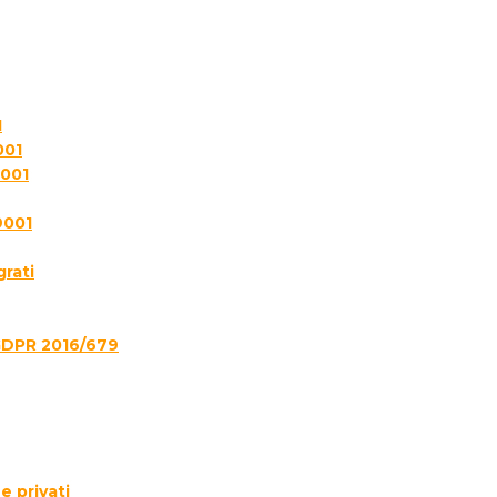
1
001
7001
9001
grati
GDPR 2016/679
e privati