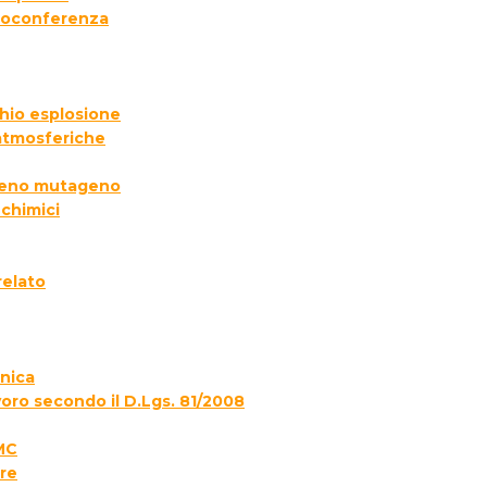
deoconferenza
chio esplosione
 atmosferiche
ogeno mutageno
 chimici
relato
onica
voro secondo il D.Lgs. 81/2008
MC
re