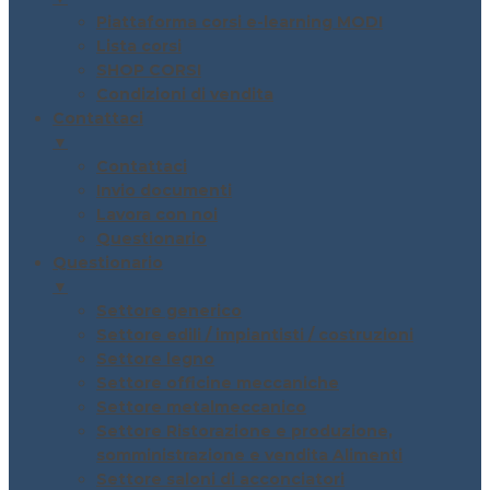
Piattaforma corsi e-learning MODI
Lista corsi
SHOP CORSI
Condizioni di vendita
Contattaci
▼
Contattaci
Invio documenti
Lavora con noi
Questionario
Questionario
▼
Settore generico
Settore edili / impiantisti / costruzioni
Settore legno
Settore officine meccaniche
Settore metalmeccanico
Settore Ristorazione e produzione,
somministrazione e vendita Alimenti
Settore saloni di acconciatori