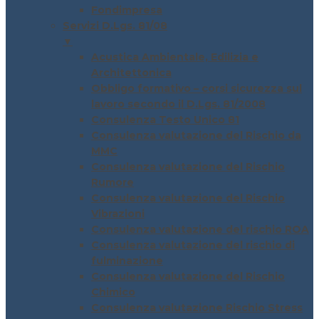
Fondimpresa
Servizi D.Lgs. 81/08
▼
Acustica Ambientale, Edilizia e
Architettonica
Obbligo formativo – corsi sicurezza sul
lavoro secondo il D.Lgs. 81/2008
Consulenza Testo Unico 81
Consulenza valutazione del Rischio da
MMC
Consulenza valutazione del Rischio
Rumore
Consulenza valutazione del Rischio
Vibrazioni
Consulenza valutazione del rischio ROA
Consulenza valutazione del rischio di
fulminazione
Consulenza valutazione del Rischio
Chimico
Consulenza valutazione Rischio Stress