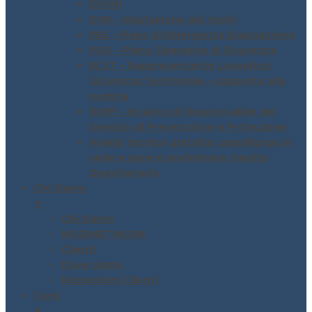
DUVRI
DVR – Valutazione dei rischi
PEE – Piano di Emergenza Evacuazione
POS – Piano Operativo di Sicurezza
RLST – Rappresentante Lavoratori
Sicurezza Territoriale – supporto alla
nomina
RSPP – Incarico di Responsabile del
Servizio di Prevenzione e Protezione
Analisi tecnica gratuita: sopralluogo in
sede e parere preliminare tramite
Questionario
Chi Siamo
▼
Chi Siamo
MODINETWORK
Clienti
Dove siamo
Recensioni Clienti
Corsi
▼