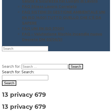
Salute e Sicurezza nei Luoghi di Lavoro
FAQ Stress Lavoro Correlato
FAQ SISTEMI DI GESTIONE AMBIENTALE UNI
EN ISO 14001 TUTTO QUELLO CHE C’È DA
SAPERE
FAQ UNI EN ISO 37001
FAQ – Valutazione Rischio incendio nuovo
Decreto DM 03/06/21
Search for:
Search for:
Search:
13 privacy 679
13 privacy 679