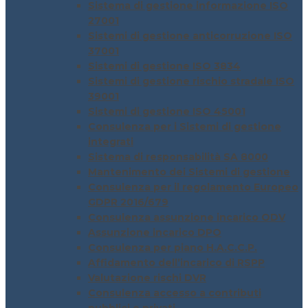
Sistema di gestione informazione ISO
27001
Sistemi di gestione anticorruzione ISO
37001
Sistemi di gestione ISO 3834
Sistemi di gestione rischio stradale ISO
39001
Sistemi di gestione ISO 45001
Consulenza per i Sistemi di gestione
integrati
Sistema di responsabilità SA 8000
Mantenimento dei Sistemi di gestione
Consulenza per il regolamento Europeo
GDPR 2016/679
Consulenza assunzione incarico ODV
Assunzione incarico DPO
Consulenza per piano H.A.C.C.P.
Affidamento dell’incarico di RSPP
Valutazione rischi DVR
Consulenza accesso a contributi