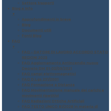
Settore trasporti
Blog e Info
▼
Approfondimenti in breve
Blog
Documenti utili
Fonti Blog
FAQ
▼
FAQ – DATORE DI LAVORO ACCORDO STATO
REGIONI 2025
FAQ Aggiornamento Antincendio nuovo
Decreto DM 01-02/09/2021
FAQ campi elettromagnetici
FAQ D.Lgs 231/2001
FAQ Formazione a Distanza
FAQ Movimentazione manuale dei carichi e
movimenti ripetitivi
FAQ Radiazioni Ottiche Artificiali
FAQ TESTO UNICO 81/2028 in materia di