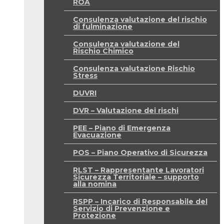
ROA
Consulenza valutazione del rischio
di fulminazione
Consulenza valutazione del
Rischio Chimico
Consulenza valutazione Rischio
Stress
DUVRI
DVR – Valutazione dei rischi
PEE – Piano di Emergenza
Evacuazione
POS – Piano Operativo di Sicurezza
RLST – Rappresentante Lavoratori
Sicurezza Territoriale – supporto
alla nomina
RSPP – Incarico di Responsabile del
Servizio di Prevenzione e
Protezione