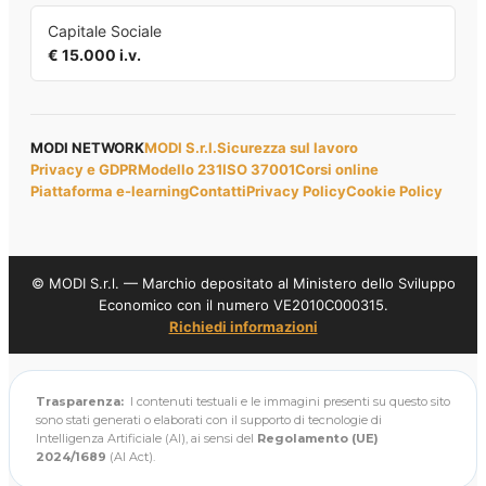
Capitale Sociale
€ 15.000 i.v.
MODI NETWORK
MODI S.r.l.
Sicurezza sul lavoro
Privacy e GDPR
Modello 231
ISO 37001
Corsi online
Piattaforma e-learning
Contatti
Privacy Policy
Cookie Policy
© MODI S.r.l. — Marchio depositato al Ministero dello Sviluppo
Economico con il numero VE2010C000315.
Richiedi informazioni
Trasparenza:
I contenuti testuali e le immagini presenti su questo sito
sono stati generati o elaborati con il supporto di tecnologie di
Intelligenza Artificiale (AI), ai sensi del
Regolamento (UE)
2024/1689
(AI Act).