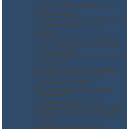
pubblici e privati
Formazione in aula, azienda, online e
videoconferenza
Formazione incaricati uso attrezzature
Consulenza valutazione rischio
biologico
Consulenza valutazione rischio ROA
ATEX – Consulenza per la valutazione
rischio esplosione
Consulenza valutazione rischio scariche
atmosferiche
Consulenza valutazione rischio MMC
Consulenza valutazione rischio
cancerogeno mutageno
Consulenza valutazione rischio da
agenti chimici
Consulenza valutazione CEM
Consulenza valutazione rumore e vibro
Consulenza valutazione stress lavoro
correlato
Analisi emissioni in atmosfera