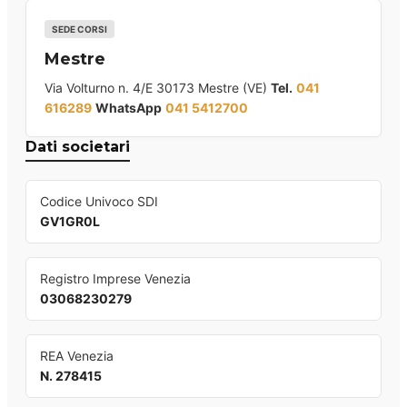
SEDE CORSI
Mestre
Via Volturno n. 4/E 30173 Mestre (VE)
Tel.
041
616289
WhatsApp
041 5412700
Dati societari
Codice Univoco SDI
GV1GR0L
Registro Imprese Venezia
03068230279
REA Venezia
N. 278415